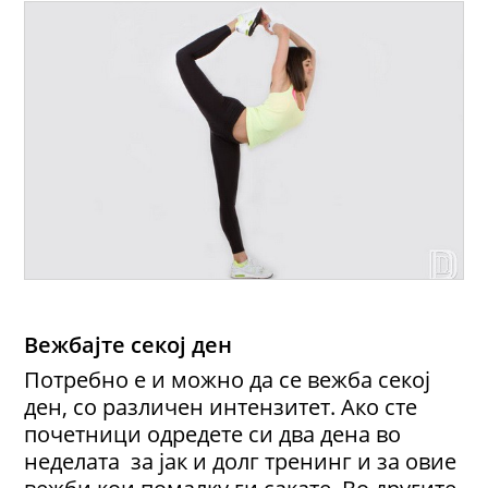
Вежбајте секој ден
Потребно е и можно да се вежба секој
ден, со различен интензитет. Ако сте
почетници одредете си два дена во
неделата за јак и долг тренинг и за овие