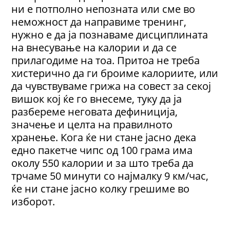
ни е потполно непозната или сме во
неможност да направиме тренинг,
нужно е да ја познаваме дисциплината
на внесување на калории и да се
прилагодиме на тоа. Притоа не треба
хистерично да ги броиме калориите, или
да чувствуваме грижа на совест за секој
вишок кој ќе го внесеме, туку да ја
разбереме неговата дефиниција,
значење и целта на правилното
хранење. Кога ќе ни стане јасно дека
едно пакетче чипс од 100 грама има
околу 550 калории и за што треба да
трчаме 50 минути со најмалку 9 км/час,
ќе ни стане јасно колку грешиме во
изборот.