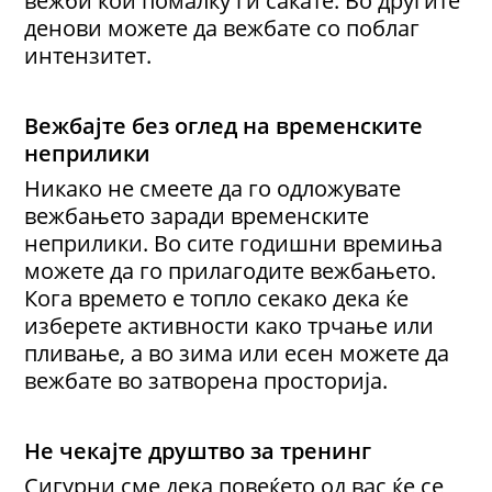
вежби кои помалку ги сакате. Во другите
денови можете да вежбате со поблаг
интензитет.
Вежбајте без оглед на временските
неприлики
Никако не смеете да го одложувате
вежбањето заради временските
неприлики. Во сите годишни времиња
можете да го прилагодите вежбањето.
Кога времето е топло секако дека ќе
изберете активности како трчање или
пливање, а во зима или есен можете да
вежбате во затворена просторија.
Не чекајте друштво за тренинг
Сигурни сме дека повеќето од вас ќе се