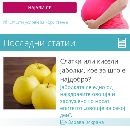
НАЈАВИ СЕ
Општи услови за користење
Последни статии
Слатки или кисели
јаболки, кое за што е
најдобро?
Јаболката се едно од
најздравите овошја и
заслужено го носат
епитетот „овошје за секој
ден“.
Здрава исхрана