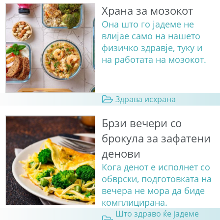
Храна за мозокот
Она што го јадеме не
влијае само на нашето
физичко здравје, туку и
на работата на мозокот.
Здрава исхрана
Брзи вечери со
брокула за зафатени
денови
Кога денот е исполнет со
обврски, подготовката на
вечера не мора да биде
комплицирана.
Што здраво ќе јадеме