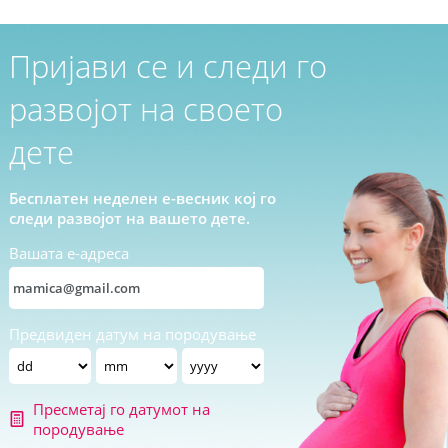
Пријави се и следи го
развојот на своето
дете
Бесплатен неделен е-весник кој го
следи развојот на вашето дете.
Вашата е-адреса
Предвиден датум на породување
Пресметај го датумот на
породување