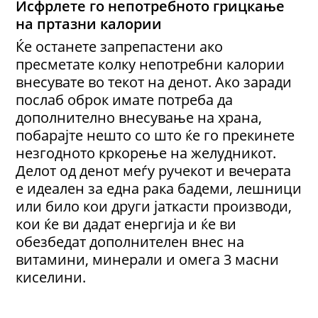
Исфрлете го непотребното грицкање
на пртазни калории
Ќе останете запрепастени ако
пресметате колку непотребни калории
внесувате во текот на денот. Ако заради
послаб оброк имате потреба да
дополнително внесување на храна,
побарајте нешто со што ќе го прекинете
незгодното кркорење на желудникот.
Делот од денот меѓу ручекот и вечерата
е идеален за една рака бадеми, лешници
или било кои други јаткасти производи,
кои ќе ви дадат енергија и ќе ви
обезбедат дополнителен внес на
витамини, минерали и омега 3 масни
киселини.