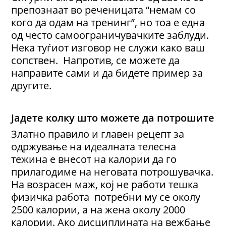
препознаат во реченицата “немам со
кого да одам на тренинг”, но тоа е една
од често самоограничувачките заблуди.
Нека туѓиот изговор не служи како ваш
сопствен. Напротив, се можете да
направите сами и да бидете пример за
другите.
Јадете колку што можете да потрошите
Златно правило и главен рецепт за
одржување на идеалната телесна
тежина е внесот на калории да го
прилагодиме на неговата потрошувачка.
На возрасен маж, кој не работи тешка
физичка работа потребни му се околу
2500 калории, а на жена околу 2000
калории. Ако дисциплината на вежбање