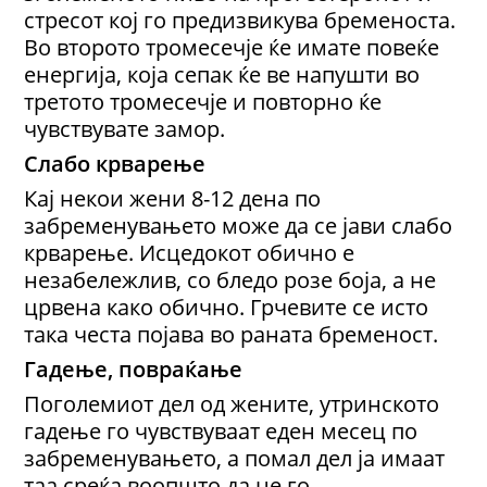
стресот кој го предизвикува бременоста.
Во второто тромесечје ќе имате повеќе
енергија, која сепак ќе ве напушти во
третото тромесечје и повторно ќе
чувствувате замор.
Слабо крварење
Кај некои жени 8-12 дена по
забременувањето може да се јави слабо
крварење. Исцедокот обично е
незабележлив, со бледо розе боја, а не
црвена како обично. Грчевите се исто
така честа појава во раната бременост.
Гадење, повраќање
Поголемиот дел од жените, утринското
гадење го чувствуваат еден месец по
забременувањето, а помал дел ја имаат
таа среќа воопшто да не го