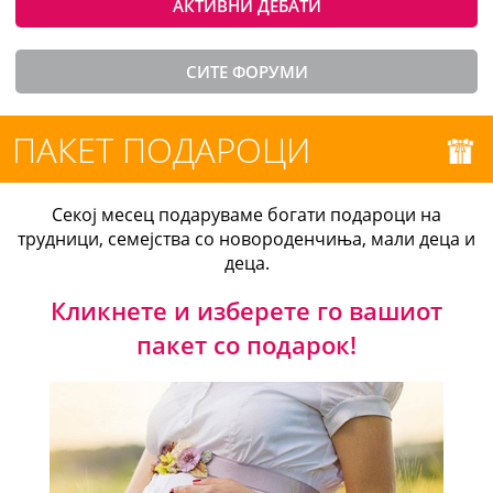
АКТИВНИ ДЕБАТИ
СИТЕ ФОРУМИ
ПАКЕТ ПОДАРОЦИ
Секој месец подаруваме богати подароци на
трудници, семејства со новороденчиња, мали деца и
деца.
Кликнете и изберете го вашиот
пакет со подарок!