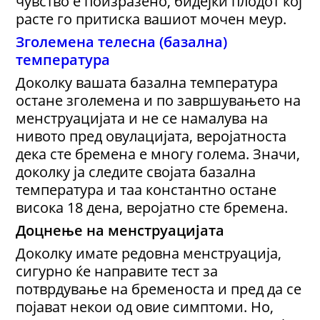
чувство е поизразено, бидејќи плодот кој
расте го притиска вашиот мочен меур.
Зголемена телесна (базална)
температура
Доколку вашата базална температура
остане зголемена и по завршувањето на
менструацијата и не се намалува на
нивото пред овулацијата, веројатноста
дека сте бремена е многу голема. Значи,
доколку ја следите својата базална
температура и таа константно остане
висока 18 дена, веројатно сте бремена.
Доцнење на менструацијата
Доколку имате редовна менструација,
сигурно ќе направите тест за
потврдување на бременоста и пред да се
појават некои од овие симптоми. Но,