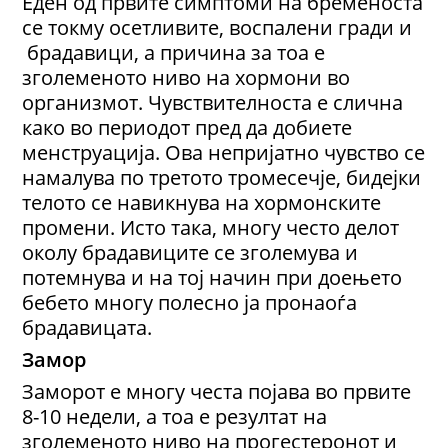
Еден од првите симптоми на бременоста
се токму осетливите, воспалени гради и
брадавици, а причина за тоа е
зголеменото ниво на хормони во
организмот. Чувствителноста е слична
како во периодот пред да добиете
менструација. Ова непријатно чувство се
намалува по третото тромесечје, бидејки
телото се навикнува на хормонските
промени. Исто така, многу често делот
околу брадавиците се зголемува и
потемнува и на тој начин при доењето
бебето многу полесно ја пронаоѓа
брадавицата.
Замор
Заморот е многу честа појава во првите
8-10 недели, а тоа е резултат на
зголеменото ниво на прогестеронот и