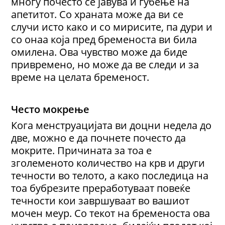
многу почесто се јавува и губење на
апетитот. Со храната може да ви се
случи исто како и со мирисите, па дури и
со онаа која пред бременоста ви била
омилена. Ова чувство може да биде
привремено, но може да ве следи и за
време на целата бременост.
Често мокрење
Кога менструацијата ви доцни недела до
две, можно е да почнете почесто да
мокрите. Причината за тоа е
зголеменото количество на крв и други
течности во телото, а како последица на
тоа бубрезите преработуваат повеќе
течности кои завршуваат во вашиот
мочен меур. Со текот на бременоста ова