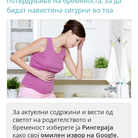
потврдување на бременоста, за да
бидат навистина сигурни во тоа
За актуелни содржини и вести од
светот на родителството и
бременост изберете ја
Рингераја
како свој
омилен извор на Google.