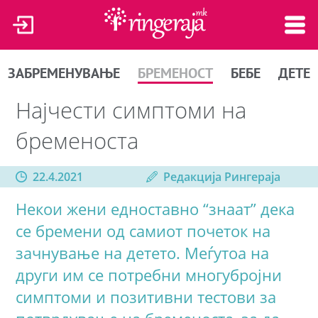
ЗАБРЕМЕНУВАЊЕ
БРЕМЕНОСТ
БЕБЕ
ДЕТЕ
Најчести симптоми на
бременоста
22.4.2021
Редакција Рингераја
Некои жени едноставно “знаат” дека
се бремени од самиот почеток на
зачнување на детето. Меѓутоа на
други им се потребни многубројни
симптоми и позитивни тестови за