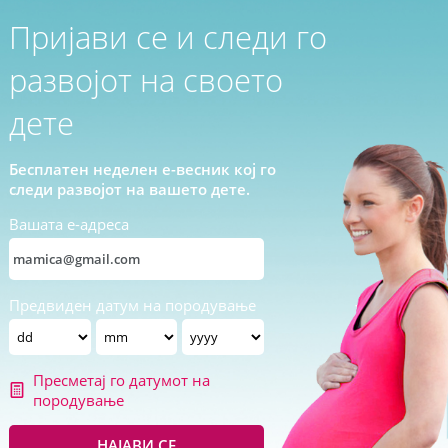
Пријави се и следи го
развојот на своето
дете
Бесплатен неделен е-весник кој го
следи развојот на вашето дете.
Вашата е-адреса
Предвиден датум на породување
Пресметај го датумот на
породување
НАЈАВИ СЕ