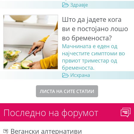
Здравје
Што да јадете кога
ви е постојано лошо
во бременоста?
Мачнината е еден од
најчестите симптоми во
првиот триместар од
бременоста.
Исхрана
ЛИСТА НА СИТЕ СТАТИИ
Последно на форумот
Вегански алтернативи