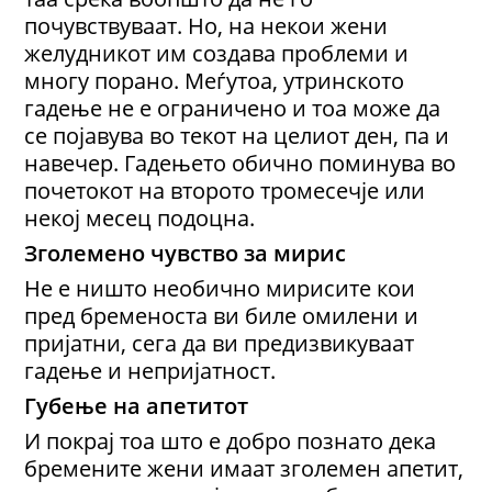
почувствуваат. Но, на некои жени
желудникот им создава проблеми и
многу порано. Меѓутоа, утринското
гадење не е ограничено и тоа може да
се појавува во текот на целиот ден, па и
навечер. Гадењето обично поминува во
почетокот на второто тромесечје или
некој месец подоцна.
Зголемено чувство за мирис
Не е ништо необично мирисите кои
пред бременоста ви биле омилени и
пријатни, сега да ви предизвикуваат
гадење и непријатност.
Губење на апетитот
И покрај тоа што е добро познато дека
бремените жени имаат зголемен апетит,