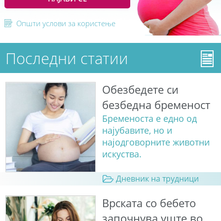
Општи услови за користење
Последни статии
Обезбедете си
безбедна бременост
Бременоста е едно од
најубавите, но и
најодговорните животни
искуства.
Дневник на трудници
Врската со бебето
започнува уште во