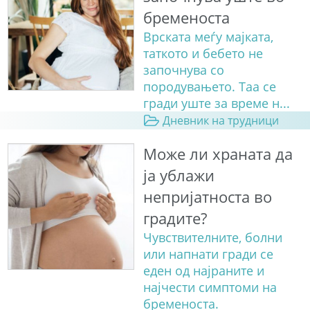
бременоста
Врската меѓу мајката,
таткото и бебето не
започнува со
породувањето. Таа се
гради уште за време н...
Дневник на трудници
Може ли храната да
ја ублажи
непријатноста во
градите?
Чувствителните, болни
или напнати гради се
еден од најраните и
најчести симптоми на
бременоста.