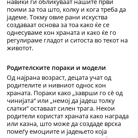
навики ги обликуваат нашите први
поими за тоа што, колку и кога треба да
јадеме. Токму овие рани искуства
создаваат основа за тоа како ќе се
однесуваме кон храната и како ќе го
регулираме гладот и ситоста во текот на
животот.
Родителските пораки и модели
Од најрана возраст, децата учат од
родителите и нивниот однос кон
храната. Пораки како „заврши го сè од
чинијата“ или „немој да јадеш толку
слатки“ оставаат силен трага. Некои
родители користат храната како награда
или казна, што може да создаде врска
помеѓу емоциите и јадењето која