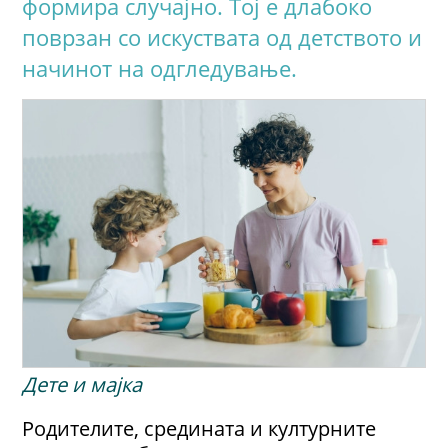
формира случајно. Tој е длабоко
поврзан со искуствата од детството и
начинот на одгледување.
Дете и мајка
Родителите, средината и културните