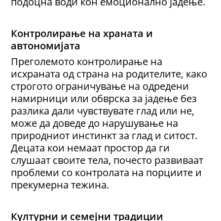
подоцна води кон емоционално јадење.
Контролирање на храната и
автономијата
Преголемото контролирање на
исхраната од страна на родителите, како
строгото ограничување на одредени
намирници или обврска за јадење без
разлика дали чувствувате глад или не,
може да доведе до нарушување на
природниот инстинкт за глад и ситост.
Децата кои немаат простор да ги
слушаат своите тела, почесто развиваат
проблеми со контролата на порциите и
прекумерна тежина.
Културни и семејни традиции