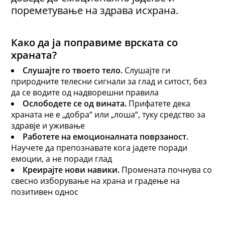
пореметување на здрава исхрана.
Како да ја поправиме врската со
храната?
Слушај
те
го твоето тело
.
Слушајте ги
природните телесни сигнали за глад и ситост, без
да се водите од надворешни правила
Ослобод
ете
се од вината
.
Прифатете дека
храната не е „добра“ или „лоша“, туку средство за
здравје и уживање
Работ
ете
на емоционалната поврзаност
.
Научете да препознавате кога јадете поради
емоции, а не поради глад
Креирај
те
нови навики
.
Промената почнува со
свесно изборување на храна и градење на
позитивен однос