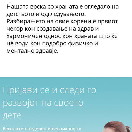
Нашата врска со храната е огледало на
детството и одгледувањето.
Разбирањето на овие корени е првиот
чекор кон создавање на здрав и
хармоничен однос кон храната што ќе
нè води кон подобро физичко и
ментално здравје.
Пријави се и следи го
развојот на своето
дете
Бесплатен неделен е-весник кој го