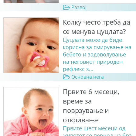
Развој
Колку често треба да
се менува цуцлата?
Цуцлата може да биде
корисна за смирување на
бебето и задоволување
на неговиот природен
рефлекс з...
Основна нега
Првите 6 месеци,
време за
поврзување и
откривање
Првите шест месеци од
животот се период на брз