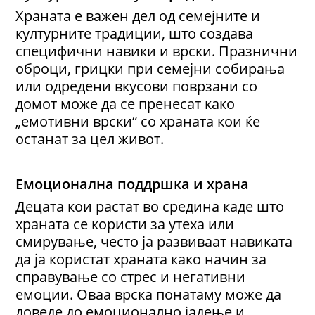
Храната е важен дел од семејните и
културните традиции, што создава
специфични навики и врски. Празнични
оброци, грицки при семејни собирања
или одредени вкусови поврзани со
домот може да се пренесат како
„емотивни врски“ со храната кои ќе
останат за цел живот.
Емоционална поддршка и храна
Децата кои растат во средина каде што
храната се користи за утеха или
смирување, често ја развиваат навиката
да ја користат храната како начин за
справување со стрес и негативни
емоции. Оваа врска понатаму може да
доведе до емоционално јадење и