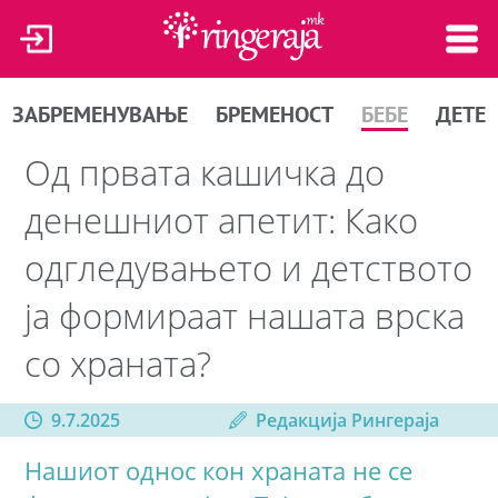
ЗАБРЕМЕНУВАЊЕ
БРЕМЕНОСТ
БЕБЕ
ДЕТЕ
Од првата кашичка до
денешниот апетит: Како
одгледувањето и детството
ја формираат нашата врска
со храната?
9.7.2025
Редакција Рингераја
Нашиот однос кон храната не се