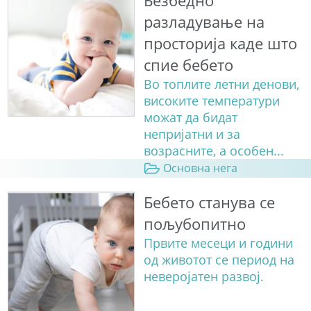
Безбедно
разладување на
просторија каде што
спие бебето
Во топлите летни денови,
високите температури
можат да бидат
непријатни и за
возрасните, а особен...
Основна нега
Бебето станува сe
пољубопитно
Првите месеци и години
од животот се период на
неверојатен развој.