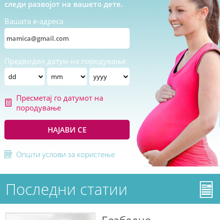
следи развојот на вашето дете.
Вашата е-адреса
Предвиден датум на породување
Пресметај го датумот на
породување
НАЈАВИ СЕ
Општи услови за користење
Последни статии