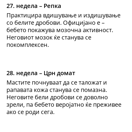
27. недела – Репка
Практицира вдишување и издишување
со белите дробови. Официјано е –
бебето покажува мозочна активност.
Неговиот мозок ќе станува се
покомплексен.
28. недела – Црн домат
Мастите почнуваат да се таложат и
рапавата кожа станува се помазна.
Неговите бели дробови се доволно
зрели, па бебето веројатно ќе преживее
ако се роди сега.