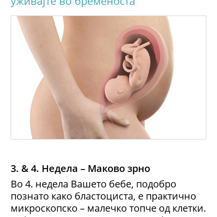
уживајте во бременоста
3. & 4. Недела – Маково зрно
Во 4. недела Вашето бебе, подобро
познато како бластоциста, е практично
микроскопско – малечко топче од клетки.