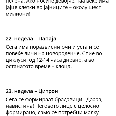
пелена. Ако носите девојче, таа веќе има
јајце клетки во јајниците – околу шест
милиони!
22. недела – Папаја
Сега има поразвиени очи и уста и се
повеќе личи на новороденче. Спие во
циклуси, од 12-14 часа дневно, а во
останатото време – клоца.
23. недела – Цитрон
Сега се формираат брадавици. Даааа,
навистина! Неговото лице е целосно
формирано, само се потребни малку