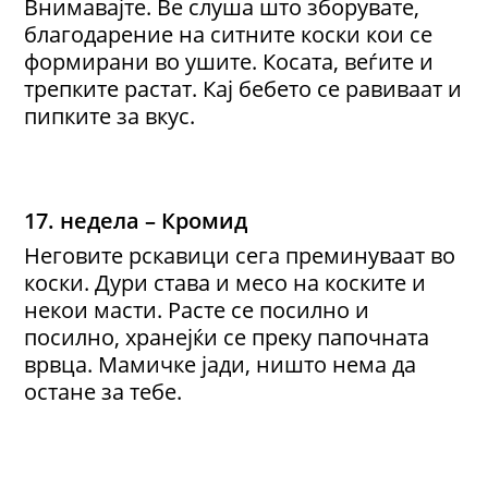
Внимавајте. Ве слуша што зборувате,
благодарение на ситните коски кои се
формирани во ушите. Косата, веѓите и
трепките растат. Кај бебето се равиваат и
пипките за вкус.
17. недела – Кромид
Неговите рскавици сега преминуваат во
коски. Дури става и месо на коските и
некои масти. Расте се посилно и
посилно, хранејќи се преку папочната
врвца. Мамичке јади, ништо нема да
остане за тебе.