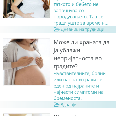
таткото и бебето не
започнува со
породувањето. Таа се
гради уште за време н...
Дневник на трудници
Може ли храната да
ја ублажи
непријатноста во
градите?
Чувствителните, болни
или напнати гради се
еден од најраните и
најчести симптоми на
бременоста.
Здравје