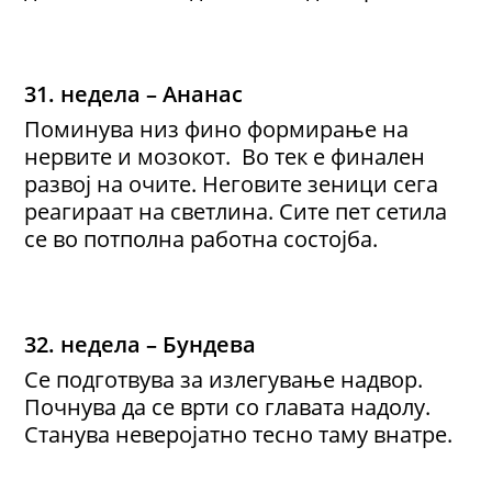
31. недела – Ананас
Поминува низ фино формирање на
нервите и мозокот. Во тек е финален
развој на очите. Неговите зеници сега
реагираат на светлина. Сите пет сетила
се во потполна работна состојба.
32. недела – Бундева
Се подготвува за излегување надвор.
Почнува да се врти со главата надолу.
Станува неверојатно тесно таму внатре.