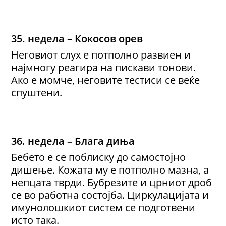
35. недела – Кокосов орев
Неговиот слух е потполно развиен и
најмногу реагира на пискави тонови.
Ако е момче, неговите тестиси се веќе
спуштени.
36. недела – Блага диња
Бебето е се поблиску до самостојно
дишење. Кожата му е потполно мазна, а
непцата тврди. Бубрезите и црниот дроб
се во работна состојба. Циркулацијата и
имунолошкиот систем се подготвени
исто така.