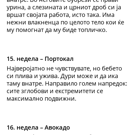
урина, а слезината и црниот дроб си ја
вршат својата работа, исто така. Има
нежни влакненца по целото тело кои ќе
му помогнат да му биде топличко.
15. недела – Портокал
Најверојатно не чувствувате, но бебето
си плива и ужива. Дури може и да ика
таму внатре. Направило голем напредок:
сите зглобови и екстремитети се
максимално подвижни.
16. недела – Авокадо