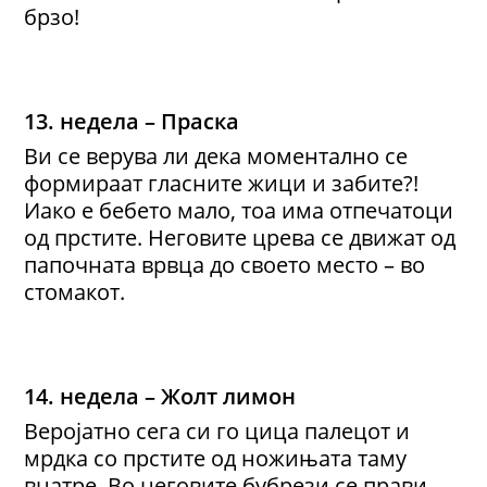
брзо!
13. недела – Праска
Ви се верува ли дека моментално се
формираат гласните жици и забите?!
Иако е бебето мало, тоа има отпечатоци
од прстите. Неговите црева се движат од
папочната врвца до своето место – во
стомакот.
14. недела – Жолт лимон
Веројатно сега си го цица палецот и
мрдка со прстите од ножињата таму
внатре. Во неговите бубрези се прави