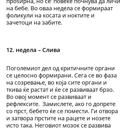
проѕирна, но се' повеќе почнува да личи
на бебе. Во оваа недела се формираат
фоликули на косата и ноктите и
зачетоци на забите.
12. недела – Слива
Поголемиот дел од критичните органи
се целосно формирани. Сега се во фаза
на созревање, во која сите органи и
ткива ќе растат и ќе се развиваат брзо.
Во овој момент се развиваат и
рефлексите. Замислете, ако го допрете
со прст, бебето ќе се помести. Ги отвора
и затвора прстите на рацете и нозете
исто така. Неговиот мозок се развива