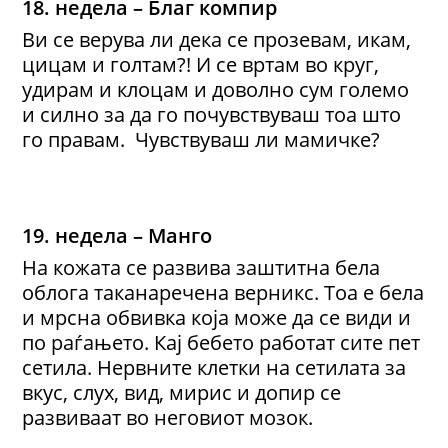
18. недела – Благ компир
Ви се верува ли дека се прозевам, икам,
цицам и голтам?! И се вртам во круг,
удирам и клоцам и доволно сум големо
и силно за да го почувствуваш тоа што
го правам. Чувствуваш ли мамичке?
19. недела – Манго
На кожата се развива заштитна бела
облога таканаречена верникс. Тоа е бела
и мрсна обвивка која може да се види и
по раѓањето. Кај бебето работат сите пет
сетила. Нервните клетки на сетилата за
вкус, слух, вид, мирис и допир се
развиваат во неговиот мозок.