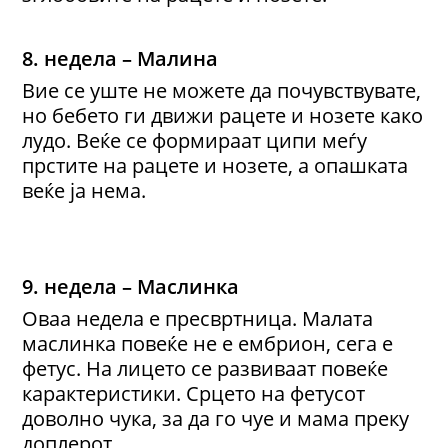
8. недела – Малина
Вие се уште не можете да почувствувате,
но бебето ги движи рацете и нозете како
лудо. Веќе се формираат ципи меѓу
прстите на рацете и нозете, а опашката
веќе ја нема.
9. недела – Маслинка
Оваа недела е пресвртница. Малата
маслинка повеќе не е ембрион, сега е
фетус. На лицето се развиваат повеќе
карактеристики. Срцето на фетусот
доволно чука, за да го чуе и мама преку
доплерот.