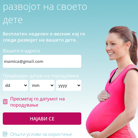
развојот на своето
дете
Бесплатен неделен е-весник кој го
следи развојот на вашето дете.
Вашата е-адреса
Предвиден датум на породување
Пресметај го датумот на
породување
НАЈАВИ СЕ
Општи услови за користење