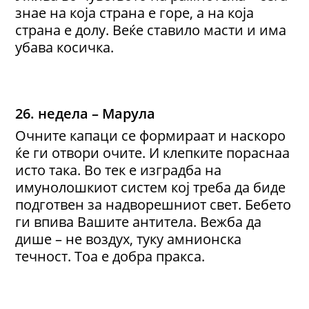
знае на која страна е горе, а на која
страна е долу. Веќе ставило масти и има
убава косичка.
26. недела – Марула
Очните капаци се формираат и наскоро
ќе ги отвори очите. И клепките пораснаа
исто така. Во тек е изградба на
имунолошкиот систем кој треба да биде
подготвен за надворешниот свет. Бебето
ги впива Вашите антитела. Вежба да
дише – не воздух, туку амнионска
течност. Тоа е добра пракса.