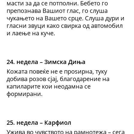
масти за да се потполни. Бебето го
препознава Вашиот глас, го слуша
чукањето на Вашето срце. Слуша дури и
гласни звуци како свирка од автомобил
и лаење на куче.
24. недела – Зимска Диња
Кожата повеќе не е проѕирна, туку
добива розов сјај, благодарение на
капиларите кои неодамна се
формирани.
25. недела – Карфиол
Ужива во чувството на рамнотежа – сега