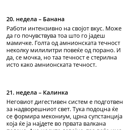
20. недела – Банана
Работи интензивно на својот вкус. Може
да го почувствува тоа што го јадеш
мамичке. Голта од амнионската течност
неколку милилитри повеќе од порано. И
да, се мочка, но таа течност е стерилна
исто како амнионската течност.
21. недела – Калинка
Неговиот дигестивен систем е подготвен
за надворешниот свет. Тука подоцна ќе
се формира мекониум, црна супстанција
која ќе ја најдете во првата валкана