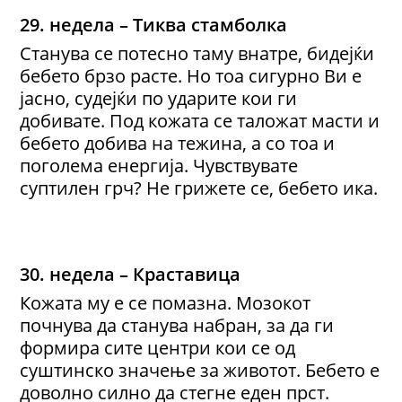
29. недела – Тиква стамболка
Станува се потесно таму внатре, бидејќи
бебето брзо расте. Но тоа сигурно Ви е
јасно, судејќи по ударите кои ги
добивате. Под кожата се таложат масти и
бебето добива на тежина, а со тоа и
поголема енергија. Чувствувате
суптилен грч? Не грижете се, бебето ика.
30. недела – Краставица
Кожата му е се помазна. Мозокот
почнува да станува набран, за да ги
формира сите центри кои се од
суштинско значење за животот. Бебето е
доволно силно да стегне еден прст.