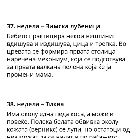
37. недела – Зимска лубеница
Бебето практицира некои вештини:
вдишува и издишува, цица и трепка. Во
цревата се формира првата столица
наречена мекониум, која се подготвува
за првата валкана пелена која ќе ја
промени мама.
38. недела – Тиква
Има околу една педа коса, а може и
повеќе. Полека белата обвивка околу
кожата (верникс) се лупи, но остатоци од
неа можат да се видат и по раѓањето.