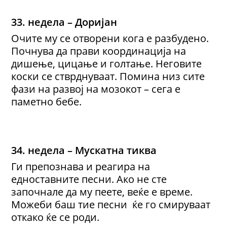
33. недела – Доријан
Очите му се отворени кога е разбудено.
Почнува да прави координација на
дишење, цицање и голтање. Неговите
коски се стврднуваат. Помина низ сите
фази на развој на мозокот – сега е
паметно бебе.
34. недела – Мускатна тиква
Ги препознава и реагира на
едноставните песни. Ако не сте
започнале да му пеете, веќе е време.
Можеби баш тие песни ќе го смируваат
откако ќе се роди.