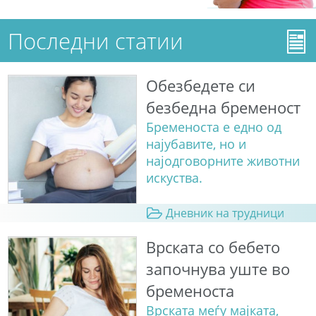
Последни статии
Обезбедете си
безбедна бременост
Бременоста е едно од
најубавите, но и
најодговорните животни
искуства.
Дневник на трудници
Врската со бебето
започнува уште во
бременоста
Врската меѓу мајката,