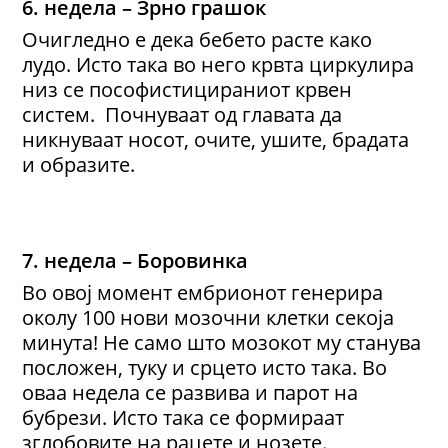
6. недела – Зрно грашок
Очигледно е дека бебето расте како
лудо. Исто така во него крвта циркулира
низ се пософистицираниот крвен
систем. Почнуваат од главата да
никнуваат носот, очите, ушите, брадата
и образите.
7. недела – Боровинка
Во овој момент ембрионот генерира
околу 100 нови мозочни клетки секоја
минута! Не само што мозокот му станува
посложен, туку и срцето исто така. Во
оваа недела се развива и парот на
бубрези. Исто така се формираат
зглобовите на рацете и нозете.