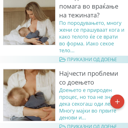
помага во враќање
на тежината?
По породувањето, многу
жени се прашуваат кога и
како телото ќе се врати
во форма. Иако секое
тело...
ПРИКАЗНИ ОД ДОЕЊЕ
Најчести проблеми
со доењето
Доењето е природен
процес, но тоа не значи
дека секогаш оди лесно.
Многу мајки во првите
денови и...
ПРИКАЗНИ ОД ДОЕЊЕ