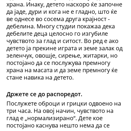
храна. Инаку, детето наскоро ќе започне
да јаде, дури и кога не е гладно, што ќе
ве однесе во сосема друга крајност -
дебелина. Многу студии покажаа дека
дебелите деца целосно го изгубиле
чувството за глад и ситост. Во ред е ако
детето ја прекине играта и земе залак од
зеленчук, овошје, сирење, житарки, но
постојано да се послужува премногу
храна на масата и да земе премногу ќе
стане навика на детето.
Држете се до распоредот.
Послужете оброци и грицки одвоено на
три часа. На овој начин, чувството на
глад е „нормализирано“. Дете кое
постојано каснува нешто нема да се