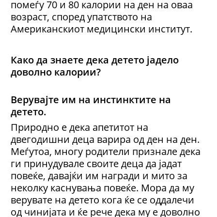
помеѓу 70 и 80 калории на ден на оваа
возраст, според упатството на
Американскиот медицински институт.
Како да знаете дека детето јадело
доволно калории?
Верувајте им на инстинктите на
детето.
Природно е дека апетитот на
двегодишни деца варира од ден на ден.
Меѓутоа, многу родители признале дека
ги принудувале своите деца да јадат
повеќе, давајќи им награди и мито за
неколку каснувања повеќе. Мора да му
верувате на детето кога ќе се оддалечи
од чинијата и ќе рече дека му е доволно