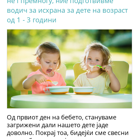
не i премногу, ние подготвивме
водич за исхрана за дете на возраст
од 1 - 3 години
Од првиот ден на бебето, стануваме
загрижени дали нашето дете јаде
доволно. Покрај тоа, бидејќи сме свесни