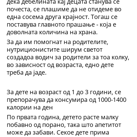
дека дебелината кај децата станува се
почеста, се плашиме да не отидеме во
една сосема друга крајност. Тогаш се
поставува главното прашање - која е
доволната количина на храна.
За да им помогнат на родителите,
нутриционистите ширум светот
создадоа водич за родители за тоа колку,
во зависност од возраста, едно дете
треба да јаде.
За дете на возраст од 1 до 3 години, се
препорачува да консумира од 1000-1400
калории на ден
По првата година, детето расте малку
побавно од порано, така што апетитот
може да забави. Секое дете прима