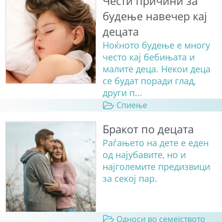
Чести причини за
будење навечер кај
децата
Ноќното будење е многу
често кај бебињата и
малите деца. Некои деца
се будат поради глад,
други п...
Спиење
Бракот по децата
Раѓањето на дете е еден
од најубавите, но и
најголемите предизвици
за секој пар.
Односи во семејството