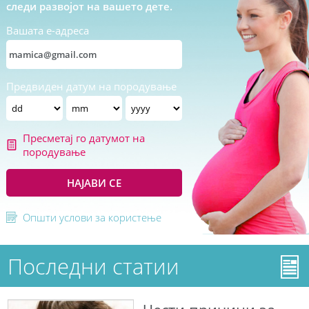
следи развојот на вашето дете.
Вашата е-адреса
Предвиден датум на породување
Пресметај го датумот на
породување
НАЈАВИ СЕ
Општи услови за користење
Последни статии