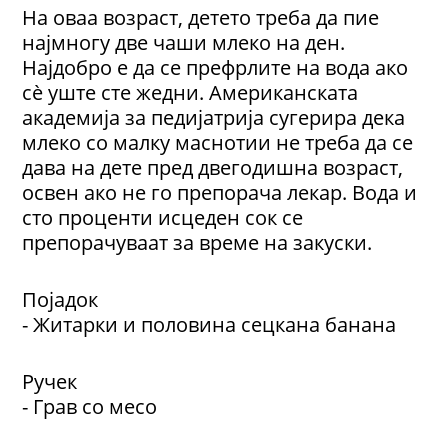
На оваа возраст, детето треба да пие
најмногу две чаши млеко на ден.
Најдобро е да се префрлите на вода ако
сè уште сте жедни. Американската
академија за педијатрија сугерира дека
млеко со малку маснотии не треба да се
дава на дете пред двегодишна возраст,
освен ако не го препорача лекар. Вода и
сто проценти исцеден сок се
препорачуваат за време на закуски.
Појадок
- Житарки и половина сецкана банана
Ручек
- Грав со месо