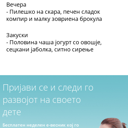
Вечера
- Пилешко на скара, печен сладок
компир и малку зовриена брокула
Закуски
- Половина чаша јогурт со овошје,
сецкани јаболка, ситно сирење
Пријави се и следи го
развојот на своето
дете
Бесплатен неделен е-весник кој го