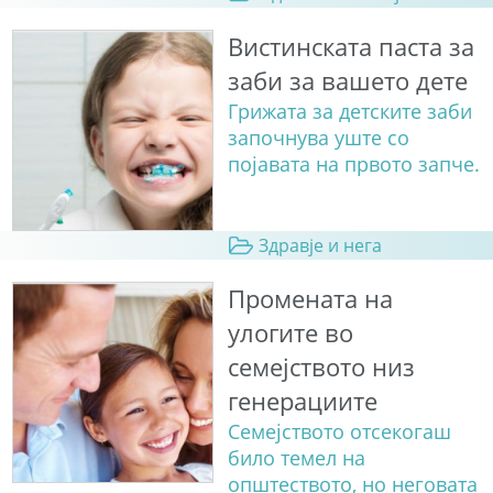
Вистинската паста за
заби за вашето дете
Грижата за детските заби
започнува уште со
појавата на првото запче.
Здравје и нега
Промената на
улогите во
семејството низ
генерациите
Семејството отсекогаш
било темел на
општеството, но неговата