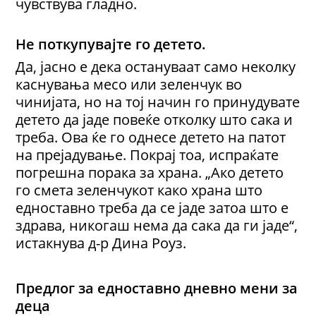
чувствува гладно.
Не поткупувајте го детето.
Да, јасно е дека остануваат само неколку
каснувања месо или зеленчук во
чинијата, но на тој начин го принудувате
детето да јаде повеќе отколку што сака и
треба. Ова ќе го однесе детето на патот
на прејадување. Покрај тоа, испраќате
погрешна порака за храна. „Ако детето
го смета зеленчукот како храна што
едноставно треба да се јаде затоа што е
здрава, никогаш нема да сака да ги јаде“,
истакнува д-р Дина Роуз.
Предлог за едноставно дневно мени за
деца