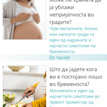
ја ублажи
непријатноста во
градите?
Чувствителните, болни
или напнати гради се
еден од најраните и
најчести симптоми на
бременоста.
Здравје
Што да јадете кога
ви е постојано лошо
во бременоста?
Мачнината е еден од
најчестите симптоми во
првиот триместар од