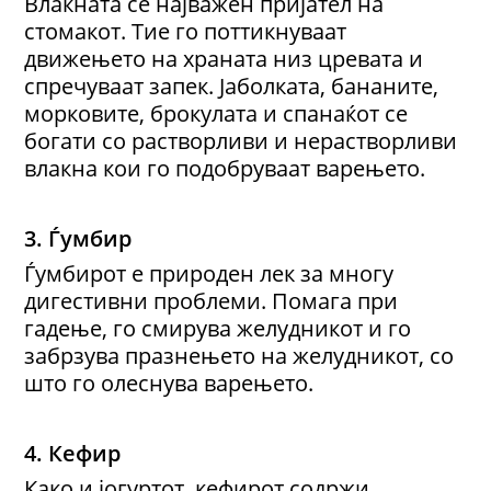
Влакната се најважен пријател на
стомакот. Тие го поттикнуваат
движењето на храната низ цревата и
спречуваат запек. Јаболката, бананите,
морковите, брокулата и спанаќот се
богати со растворливи и нерастворливи
влакна кои го подобруваат варењето.
3.
Ѓумбир
Ѓумбирот е природен лек за многу
дигестивни проблеми. Помага при
гадење, го смирува желудникот и го
забрзува празнењето на желудникот, со
што го олеснува варењето.
4. Кефир
Како и јогуртот, кефирот содржи