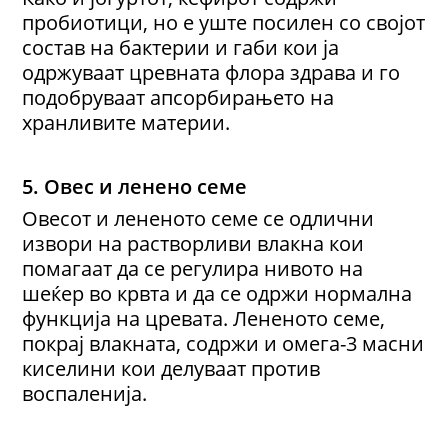
пробиотици, но е уште посилен со својот
состав на бактерии и габи кои ја
одржуваат цревната флора здрава и го
подобруваат апсорбирањето на
хранливите материи.
5. Овес и ленено семе
Овесот и лененото семе се одлични
извори на растворливи влакна кои
помагаат да се регулира нивото на
шеќер во крвта и да се одржи нормална
функција на цревата. Лененото семе,
покрај влакната, содржи и омега-3 масни
киселини кои делуваат против
воспаленија.