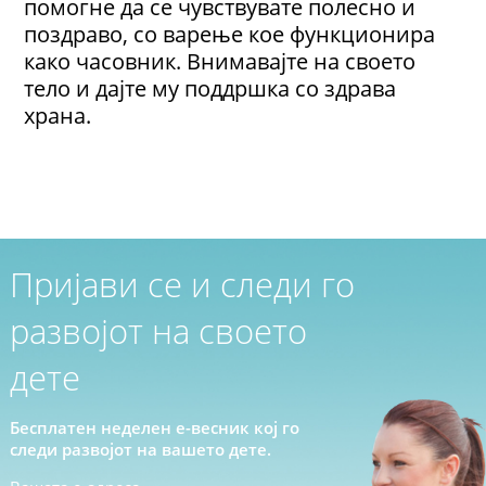
помогне да се чувствувате полесно и
поздраво, со варење кое функционира
како часовник. Внимавајте на своето
тело и дајте му поддршка со здрава
храна.
Пријави се и следи го
развојот на своето
дете
Бесплатен неделен е-весник кој го
следи развојот на вашето дете.