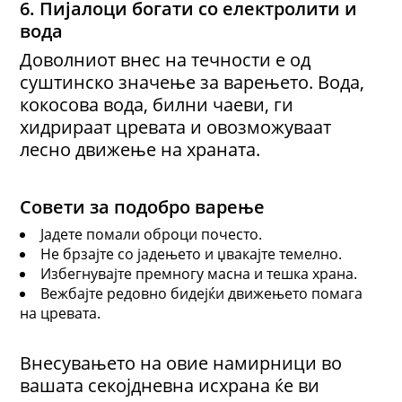
6. Пијалоци богати со електролити и
вода
Доволниот внес на течности е од
суштинско значење за варењето. Вода,
кокосова вода, билни чаеви, ги
хидрираат цревата и овозможуваат
лесно движење на храната.
Совети за подобро варење
Јадете помали оброци почесто.
Не брзајте со јадењето и џвакајте темелно.
Избегнувајте премногу масна и тешка храна.
Вежбајте редовно бидејќи движењето помага
на цревата.
Внесувањето на овие намирници во
вашата секојдневна исхрана ќе ви