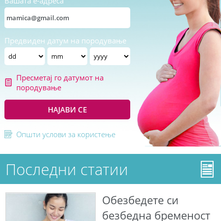
Вашата е-адреса
Предвиден датум на породување
Пресметај го датумот на
породување
НАЈАВИ СЕ
Општи услови за користење
Последни статии
Обезбедете си
безбедна бременост