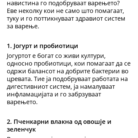
навистина го подобруваат варењето?
Еве неколку кои не само што помагаат,
туку и го поттикнуваат здравиот систем
за варење.
1. Јогурт и пробиотици
Јогуртот е богат со живи култури,
односно пробиотици, кои помагаат да се
одржи балансот на добрите бактерии во
цревата. Тие ја подобруваат работата на
дигестивниот систем, ја намалуваат
инфламацијата и го забрзуваат
варењето.
2. Пченкарни влакна од овошје и
зеленчук