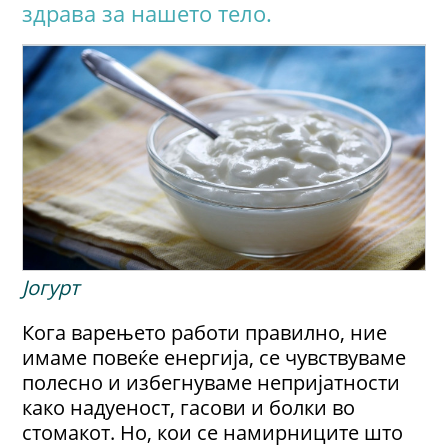
здрава за нашето тело.
Јогурт
Кога варењето работи правилно, ние
имаме повеќе енергија, се чувствуваме
полесно и избегнуваме непријатности
како надуеност, гасови и болки во
стомакот. Но, кои се намирниците што