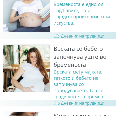
Бременоста е едно од
најубавите, но и
најодговорните животни
искуства.
Дневник на трудници
Врската со бебето
започнува уште во
бременоста
Врската меѓу мајката,
таткото и бебето не
започнува со
породувањето. Таа се
гради уште за време н...
Дневник на трудници
Може ли храната да