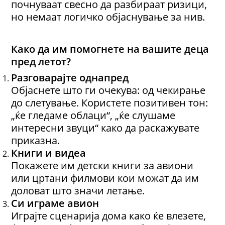
почнуваат свесно да разбираат ризици,
но немаат логичко објаснување за нив.
Како да им помогнете
на вашите деца
пред летот?
Разговарајте однапред
Објаснете што ги очекува: од чекирање
до слетување. Користете позитивен тон:
„ќе гледаме облаци“, „ќе слушаме
интересни звуци“ како да раскажувате
приказна.
Книги и видеа
Покажете им детски книги за авиони
или цртани филмови кои можат да им
доловат што значи летање.
Си и
гра
ме
авион
Играјте сценарија дома како ќе влезете,