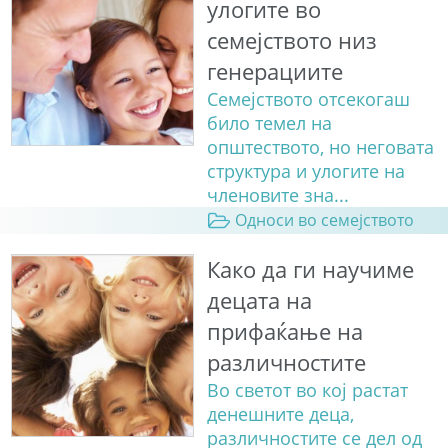
улогите во
семејството низ
генерациите
Семејството отсекогаш
било темел на
општеството, но неговата
структура и улогите на
членовите зна...
Односи во семејството
Како да ги научиме
децата на
прифаќање на
различностите
Во светот во кој растат
денешните деца,
различностите се дел од