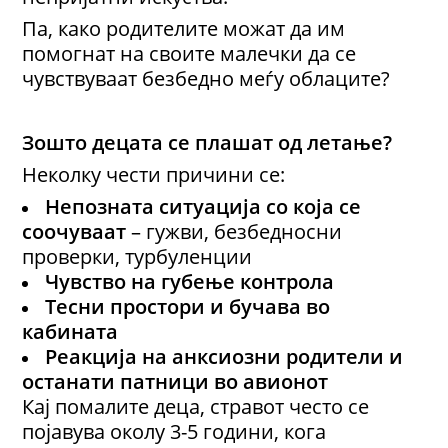
Па, како родителите можат да им
помогнат на своите малечки да се
чувствуваат безбедно меѓу облаците?
З
ошто децата се плашат од летање?
Неколку чести причини се:
Непозната ситуација
со која се
соочуваат
– гужви, безбедносни
проверки, турбуленции
Чувство на губење контрола
Тесни простори и бучава во
кабината
Реакција на анксиозни родители
и
останати патници во авионот
Кај помалите деца, стравот често се
појавува околу 3-5 години, кога