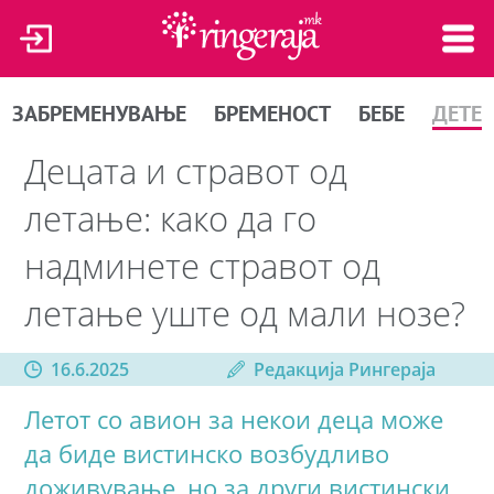
ЗАБРЕМЕНУВАЊЕ
БРЕМЕНОСТ
БЕБЕ
ДЕТЕ
Децата и стравот од
летање: како да го
надминете стравот од
летање уште од мали нозе?
16.6.2025
Редакција Рингераја
Летот со авион за некои деца може
да биде вистинско возбудливо
доживување, но за други вистински