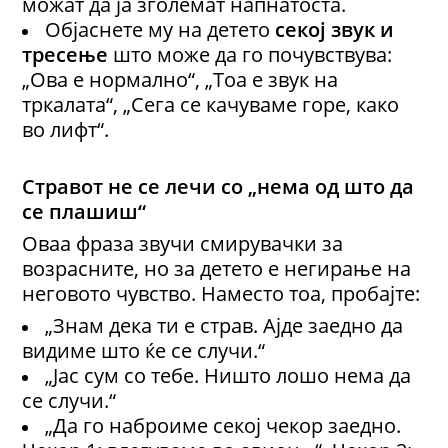
можат да ја зголемат напнатоста.
Објаснете му на детето
секој звук и
тресење
што може да го почувствува:
„Ова е нормално“, „Тоа е звук на
тркалата“, „Сега се качуваме горе, како
во лифт“.
Стравот не се лечи со „нема од што да
се плашиш“
Оваа фраза звучи смирувачки за
возрасните, но за детето е негирање на
неговото чувство. Наместо тоа, пробајте:
„Знам дека ти е страв. Ајде заедно да
видиме што ќе се случи.“
„Јас сум со тебе. Ништо лошо нема да
се случи.“
„Да го наброиме секој чекор заедно.