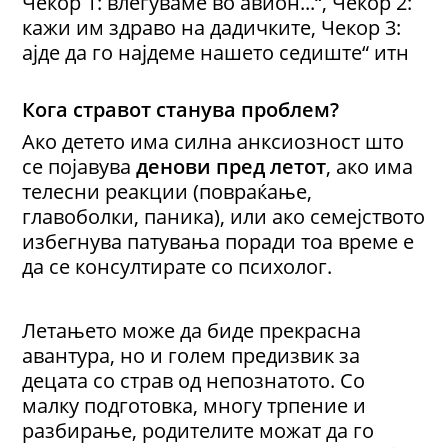
Чекор 1: влегуваме во авион...“, Чекор 2:
кажи им здраво на дадичките, Чекор 3:
ајде да го најдеме нашето седиште“ итн
Кога стравот станува проблем?
Ако детето има силна анксиозност што
се појавува
денови пред летот
, ако има
телесни реакции (повраќање,
главоболки, паника), или ако семејството
избегнува патувања поради тоа време е
да се консултирате со психолог.
Летањето може да биде прекрасна
авантура, но и голем предизвик за
децата со страв од непознатото. Со
малку подготовка, многу трпение и
разбирање, родителите можат да го