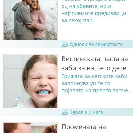
од најубавите, но и
најголемите предизвици
за секој пар.
Односи во семејството
Вистинската паста за
заби за вашето дете
Грижата за детските заби
започнува уште со
појавата на првото запче.
Здравје и нега
Промената на