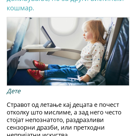
кошмар.
Дете
Стравот од летање кај децата е почест
отколку што мислиме, а зад него често
стојат непознатото, раздразливи
сензорни дразби, или претходни
непријатни искуства.