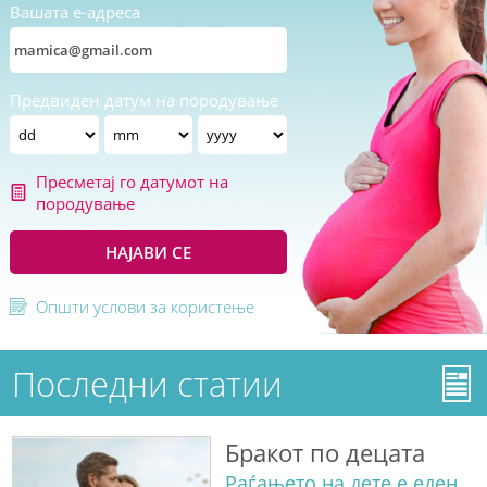
Вашата е-адреса
Предвиден датум на породување
Пресметај го датумот на
породување
НАЈАВИ СЕ
Општи услови за користење
Последни статии
Бракот по децата
Раѓањето на дете е еден