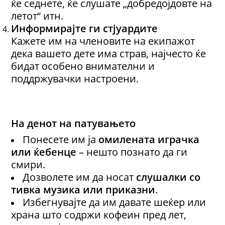
ќе седнете, ќе слушате „добредојдовте на
летот“ итн.
Информирајте ги стјуардите
Кажете им на членовите на екипажот
дека вашето дете има страв, најчесто ќе
бидат особено внимателни и
поддржувачки настроени.
На денот на патувањето
Понесете им ја
омилена
та
играчка
или ќебенце
– нешто познато да ги
смири.
Дозволете им да носат
слушалки со
тивка музика или приказни
.
Избегнувајте да им давате шеќер или
храна што содржи кофеин пред лет,