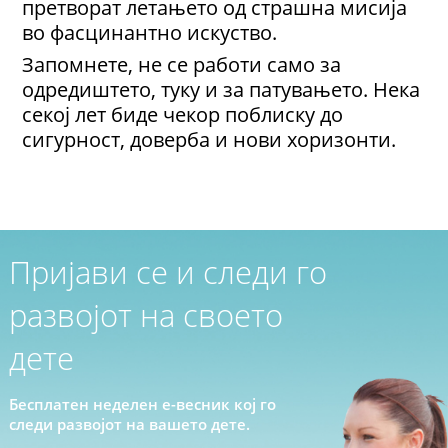
претворат летањето од страшна мисија
во фасцинантно искуство.
Запомнете, не се работи само за
одредиштето, туку и за патувањето. Нека
секој лет биде чекор поблиску до
сигурност, доверба и нови хоризонти.
Пријави се и следи го
развојот на своето
дете
Бесплатен неделен е-весник кој го
следи развојот на вашето дете.