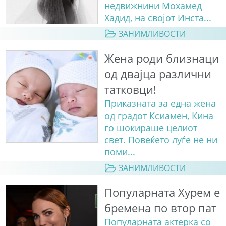
недвижнини Мохамед
Хадид, на својот Инста...
ЗАНИМЛИВОСТИ
Жена роди близнаци
од двајца различни
татковци!
Приказната за една жена
од градот Ксиамен, Кина
го шокираше целиот
свет. Повеќето луѓе не ни
поми...
ЗАНИМЛИВОСТИ
Популарната Хурем е
бремена по втор пат
Популарната актерка со