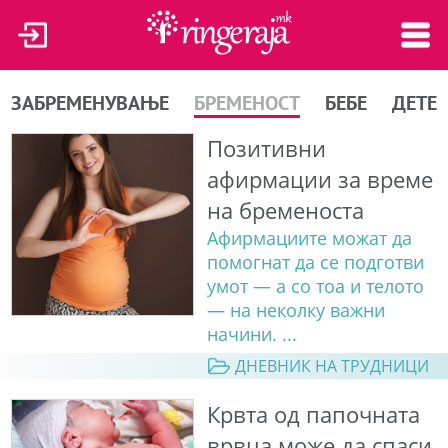
ЗАБРЕМЕНУВАЊЕ
БРЕМЕНОСТ
БЕБЕ
ДЕТЕ
Позитивни
афирмации за време
на бременоста
Афирмациите можат да
помогнат да се подготви
умот — а со тоа и телото
— на неколку важни
начини. ...
ДНЕВНИК НА ТРУДНИЦИ
Крвта од папочната
врвца може да спаси