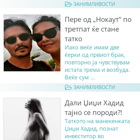
ЗАНИМЛИВОСТИ
Пере од „Нокаут“ по
третпат ќе стане
татко
Иако веќе имам две
ќерки од првиот брак,
повторно ја чувствувам
истата трема и возбуда.
Веќе сум ...
ЗАНИМЛИВОСТИ
Дали Џиџи Хадид
тајно се породи?!
Таткото на манекенката
Џиџи Хадид, познат
инвеститор во