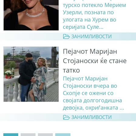
турско потекло Мерием
Узерли, позната по
улогата на Хурем во
серијата Суле...
ЗАНИМЛИВОСТИ
Пејачот Маријан
Стојаноски ќе стане
татко
Пејачот Маријан
Стојаноски вчера во
Скопје се ожени со
својата долгогодишна
девојка, охриѓанката ...
ЗАНИМЛИВОСТИ