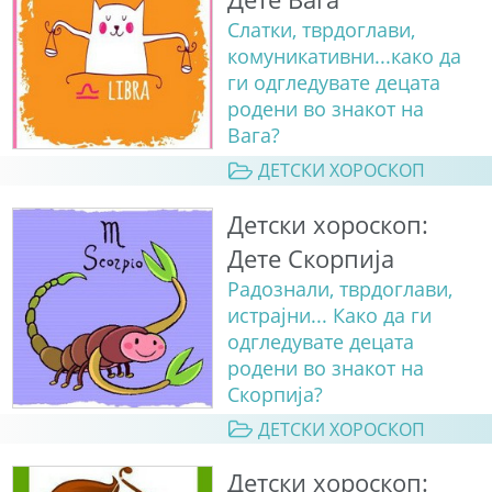
Слатки, тврдоглави,
комуникативни...како да
ги одгледувате децата
родени во знакот на
Вага?
ДЕТСКИ ХОРОСКОП
Детски хороскоп:
Дете Скорпија
Радознали, тврдоглави,
истрајни... Како да ги
одгледувате децата
родени во знакот на
Скорпија?
ДЕТСКИ ХОРОСКОП
Детски хороскоп: