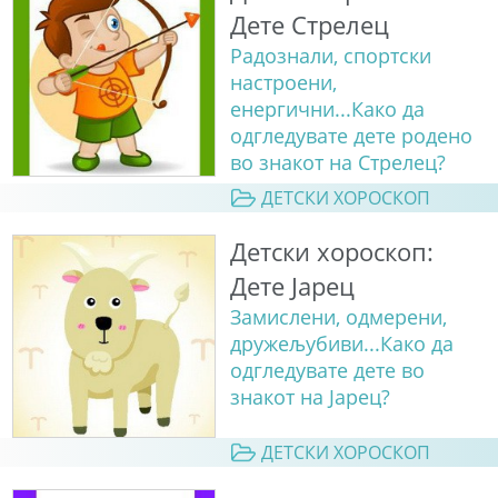
Дете Стрелец
Радознали, спортски
настроени,
енергични...Како да
одгледувате дете родено
во знакот на Стрелец?
ДЕТСКИ ХОРОСКОП
Детски хороскоп:
Дете Јарец
Замислени, одмерени,
дружељубиви...Како да
одгледувате дете во
знакот на Јарец?
ДЕТСКИ ХОРОСКОП