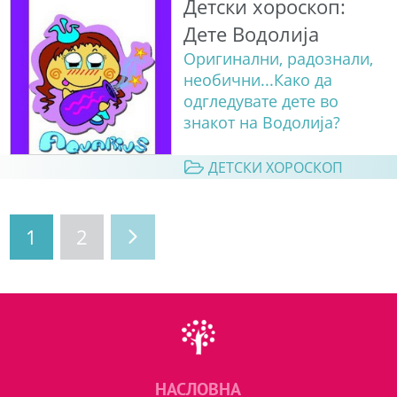
Детски хороскоп:
Дете Водолија
Оригинални, радознали,
необични...Како да
одгледувате дете во
знакот на Водолија?
ДЕТСКИ ХОРОСКОП
1
2
НАСЛОВНА