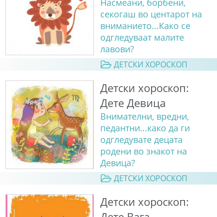
Насмеани, борбени,
секогаш во центарот на
вниманието...Како се
одгледуваат малите
лавови?
ДЕТСКИ ХОРОСКОП
Детски хороскоп:
Дете Девица
Внимателни, вредни,
педантни...како да ги
одгледувате децата
родени во знакот на
Девица?
ДЕТСКИ ХОРОСКОП
Детски хороскоп:
Дете Вага