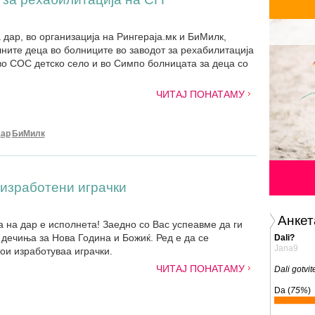
 дар, во организација на Рингераја.мк и БиМилк,
лните деца во болниците во заводот за рехабилитација
 во СОС детско село и во Симпо болницата за деца со
ЧИТАЈ ПОНАТАМУ
Дар
БиМилк
 изработени играчки
Анкет
а на дар е исполнета! Заедно со Вас успеавме да ги
дечиња за Нова Година и Божиќ. Ред е да се
Dali?
Jana9
ои изработуваа играчки.
ЧИТАЈ ПОНАТАМУ
Dali gotvi
Da (
75%
)