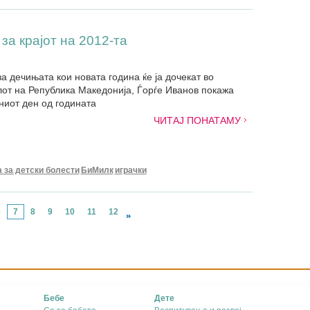
за крајот на 2012-та
а дечињата кои новата година ќе ја дочекат во
от на Република Македонија, Ѓорѓе Иванов покажа
ниот ден од годината
ЧИТАЈ ПОНАТАМУ
 за детски болести
БиМилк
играчки
6
7
8
9
10
11
12
Бебе
Дете