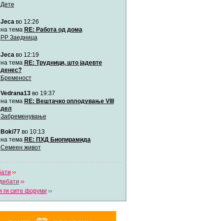
Дете
Jeca
во 12:26
Мими
Автор:
Милен4е
на тема
RE: Работа од дома
РР Заедница
Jeca
во 12:19
забава Бремените
Автор:
bobik
на тема
RE: Трудници, што јадевте
денес?
Бременост
Цааци
Vedrana13
во 19:37
Автор:
Цааци
на тема
RE: Вештачко оплодување VIII
дел
Забременување
Mimi
Автор:
Miimii
Boki77
во 10:13
на тема
RE: ПХД Биопирамида
Семеен живот
Напиши свој дневник
Погледни ги сите дневници
бати
дебати
 ги сите форуми