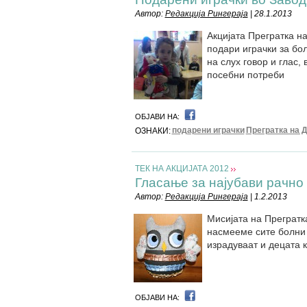
Автор:
Редакција Рингераја
| 28.1.2013
Акцијата Прегратка на
подари играчки за бо
на слух говор и глас,
посебни потреби
ОБЈАВИ НА:
подарени играчки
Прегратка на 
ОЗНАКИ:
ТЕК НА АКЦИЈАТА 2012
Гласање за најубави рачно
Автор:
Редакција Рингераја
| 1.2.2013
Мисијата на Прегратк
насмееме сите болни 
израдуваат и децата к
ОБЈАВИ НА: