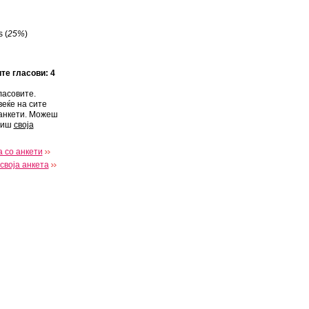
 (
25%
)
ите гласови: 4
ласовите.
веќе на сите
анкети. Можеш
виш
своја
 со анкети
своја анкета