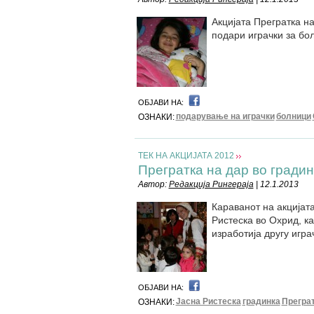
Акцијата Прегратка на
подари играчки за бо
ОБЈАВИ НА:
подарување на играчки
болници
ОЗНАКИ:
ТЕК НА АКЦИЈАТА 2012
Прегратка на дар во гради
Автор:
Редакција Рингераја
| 12.1.2013
Караванот на акцијата
Ристеска во Охрид, к
изработија другу игра
ОБЈАВИ НА:
Јасна Ристеска
градинка
Преграт
ОЗНАКИ: