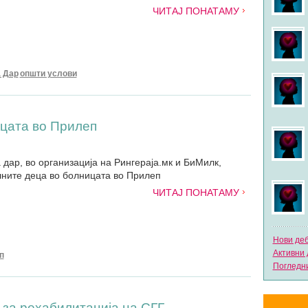
ЧИТАЈ ПОНАТАМУ
а Дар
општи услови
цата во Прилеп
 дар, во организација на Рингераја.мк и БиМилк,
лните деца во болницата во Прилеп
ЧИТАЈ ПОНАТАМУ
Нови де
Активни 
п
Погледни
 за рехабилитација на СГГ