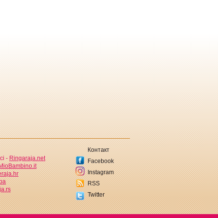
Контакт
ci -
Ringaraja.net
Facebook
MioBambino.it
Instagram
raja.hr
.ba
RSS
a.rs
Twitter