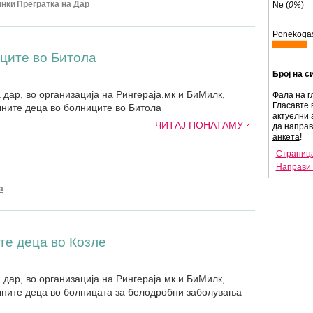
инки
Прегратка на Дар
Ne (
0%
)
Ponekogas
ците во Битола
Број на с
 дар, во организација на Рингераја.мк и БиМилк,
Фала на г
Гласавте 
лните деца во болниците во Битола
актуелни 
ЧИТАЈ ПОНАТАМУ
да напра
анкета
!
Страница
Направи 
а
те деца во Козле
 дар, во организација на Рингераја.мк и БиМилк,
лните деца во болницата за белодробни заболувања