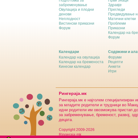
Подготовка за
Први знаци
забременување
Здравје
Овулација и плодни
Прегледи
денови
Предвидување н
Неплодност
Матични клетки
Вистински приказни
Проблеми
Форум
Приказни
Календар на бр
Форум
Календари
Содржини и ала
Календар на овулација
Форуми
Календар на бременоста
Рецепти
Кинески календар
Анкети
Игри
Рингераја.мк
Рингераја.мк е најголем специјализиран 
за младите родители и трудници во Макед
идни родители им овозможува пристап д
за забременување, бременост, развој, зд
децата.
Copyright 2009-2026
Ringeraja.mk