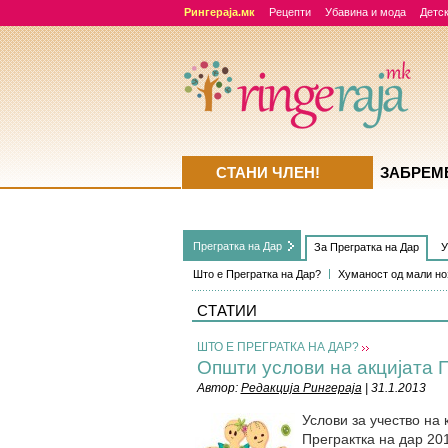
Рингераја.мк
Рецепти
Убавина и мода
Детск
СТАНИ ЧЛЕН!
ЗАБРЕМ
Прегратка на Дар
За Прегратка на Дар
У
Што е Прегратка на Дар?
Хуманост од мали но
СТАТИИ
ШТО Е ПРЕГРАТКА НА ДАР?
Општи услови на акцијата 
Автор:
Редакција Рингераја
| 31.1.2013
Услови за учество на 
Преграктка на дар 20