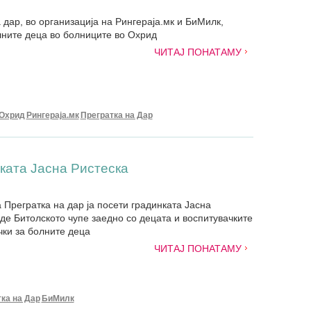
 дар, во организација на Рингераја.мк и БиМилк,
лните деца во болниците во Охрид
ЧИТАЈ ПОНАТАМУ
Охрид
Рингераја.мк
Прегратка на Дар
нката Јасна Ристеска
 Прегратка на дар ја посети градинката Јасна
аде Битолското чупе заедно со децата и воспитувачките
чки за болните деца
ЧИТАЈ ПОНАТАМУ
ка на Дар
БиМилк