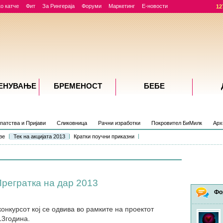
о катче
Фит
За Рингераја
Форуми
Маркетинг
Е-новости
12
ЕНУВАЊE
БРЕМЕНОСТ
БЕБЕ
патства и Пријави
Сликовница
Рачни изработки
Покровител БиМилк
Арх
зе
Тек на акцијата 2013
Кратки поучни приказни
Прегратка на дар 2013
Фо
конкурсот кој се одвива во рамките на проектот
13година.