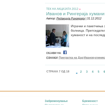
ТЕК НА АКЦИЈАТА 2012
Иванов и Рингераја хумани 
Автор:
Редакција Рингераја
| 31.12.2012
Играчки и пакетчиња з
болница. Претседател
хуманост и на послед
ОБЈАВИ НА:
Прегратка на Дар
Иванов
клиника
ОЗНАКИ:
СТРАНА 7 ОД 18
2
3
4
5
Забременување
Бременост