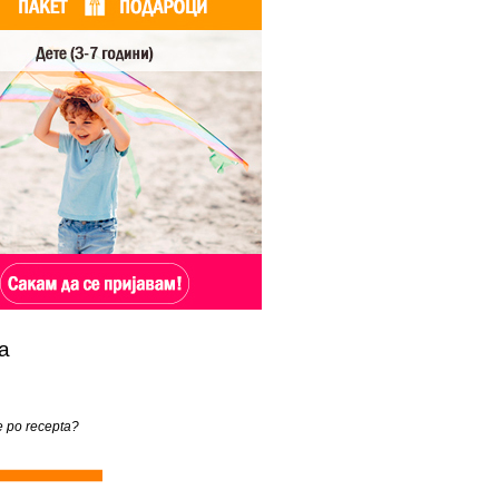
а
te po recepta?