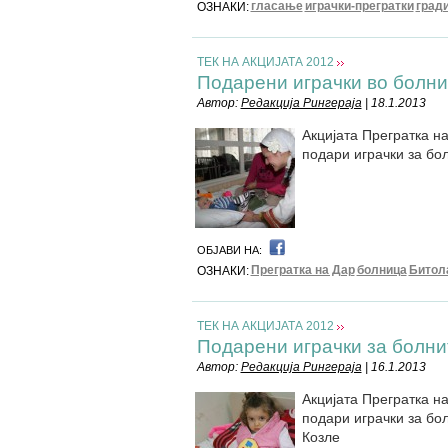
гласање
играчки-прегратки
град
ОЗНАКИ:
ТЕК НА АКЦИЈАТА 2012
Подарени играчки во болни
Автор:
Редакција Рингераја
| 18.1.2013
Акцијата Прегратка на
подари играчки за бо
ОБЈАВИ НА:
Прегратка на Дар
болница
Битол
ОЗНАКИ:
ТЕК НА АКЦИЈАТА 2012
Подарени играчки за болни
Автор:
Редакција Рингераја
| 16.1.2013
Акцијата Прегратка на
подари играчки за бо
Козле