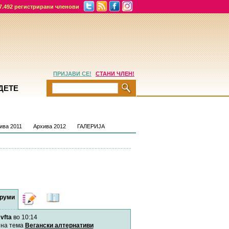
7.492 регистрирани членови
ПРИЈАВИ СЕ!
СТАНИ ЧЛЕН!
ДЕТЕ
ива 2011
Архива 2012
ГАЛЕРИЈА
руми
Дневници
Најнови
содржини
vfta
во 10:14
Хепинес
Автор:
Хепинес
на тема
Вегански алтернативи