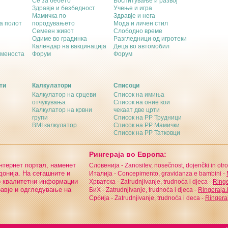
Се за бебето
Воспитување и развој
Здравје и безбедност
Учење и игра
Мамичка по
Здравје и нега
а полот
породувањето
Мода и личен стил
Семеен живот
Слободно време
Одиме во градинка
Разгледници од игротеки
Календар на вакцинација
Деца во автомобил
еменоста
Форум
Форум
ти
Калкулатори
Списоци
Калкулатор на срцеви
Список на имиња
отчукувања
Список на оние кои
Калкулатор на крвни
чекаат две црти
групи
Список на РР Трудници
BMI калкулатор
Список на РР Мамички
Список на РР Татковци
Рингераја во Европа:
интернет портал, наменет
Словенија - Zanositev, nosečnost, dojenčki in otro
онија. На сегашните и
Италија - Concepimento, gravidanza e bambini -
о квалитетни информации
Хрватска - Zatrudnjivanje, trudnoća i djeca -
Ringe
равје и одгледување на
БиХ - Zatrudnjivanje, trudnoća i djeca -
Ringeraja
Србија - Zatrudnjivanje, trudnoća i deca -
Ringeraj