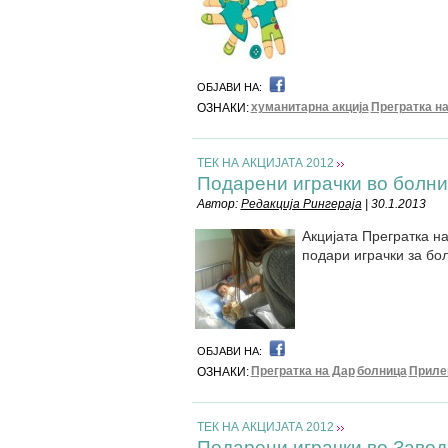
ОБЈАВИ НА:
хуманитарна акција
Прегратка н
ОЗНАКИ:
ТЕК НА АКЦИЈАТА 2012
Подарени играчки во болни
Автор:
Редакција Рингераја
| 30.1.2013
Акцијата Прегратка на
подари играчки за бо
ОБЈАВИ НА:
Прегратка на Дар
болница
Приле
ОЗНАКИ:
ТЕК НА АКЦИЈАТА 2012
Подарени играчки вo Завод