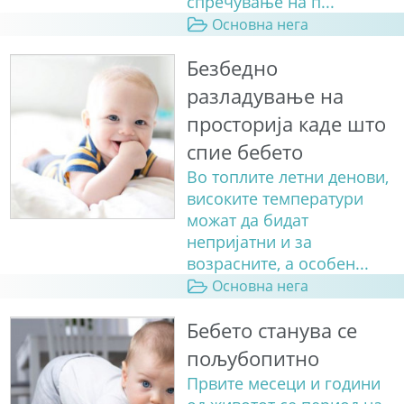
спречување на п...
Основна нега
Безбедно
разладување на
просторија каде што
спие бебето
Во топлите летни денови,
високите температури
можат да бидат
непријатни и за
возрасните, а особен...
Основна нега
Бебето станува сe
пољубопитно
Првите месеци и години