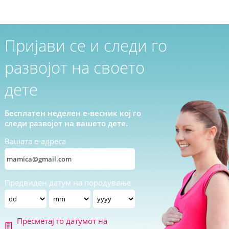
Пријави се и следи го
развојот на своето
дете
Бесплатен неделен е-весник кој го
следи развојот на вашето дете.
Вашата е-адреса
Предвиден датум на породување
Пресметај го датумот на