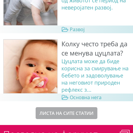
од животот се период на
неверојатен развој.
Развој
Колку често треба да
се менува цуцлата?
Цуцлата може да биде
корисна за смирување на
бебето и задоволување
на неговиот природен
рефлекс з...
Основна нега
ЛИСТА НА СИТЕ СТАТИИ