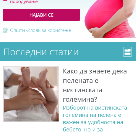
породување
НАЈАВИ СЕ
Општи услови за користење
Последни статии
Како да знаете дека
пелената е
вистинската
големина?
Изборот на вистинската
големина на пелена е
важен за удобноста на
бебето, но и за