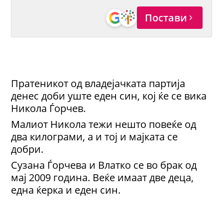
Постави
Пратеникот од владејачката партија
денес доби уште еден син, кој ќе се вика
Никола Ѓорчев.
Малиот Никола тежи нешто повеќе од
два килограми, а и тој и мајката се
добри.
Сузана Ѓорчева и Влатко се во брак од
мај 2009 година. Веќе имаат две деца,
една ќерка и еден син.