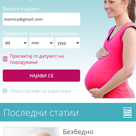
Вашата е-адреса
Предвиден датум на породување
Пресметај го датумот на
породување
НАЈАВИ СЕ
Општи услови за користење
Последни статии
Безбедно