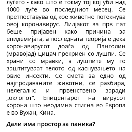
луѓето - како што е токму тој кој уби над
1000 луѓе во последниот месец. Се
претпоставува од кое животно потекнува
овој коронавирус. Лилјакот за прв пат
беше пријавен како причина за
епидемијата, а последната теорија е дека
коронавирусот доаѓа од Панголин
(мравојад) цицач прекриен со лушпи. Се
храни со мравки, а лушпите му го
заштитуваат телото од каснувањето на
овие инсекти. Се смета за едно од
најпродаваните животни, се разбира,
нелегално и првенствено заради
„оклопот“. Епицентарот на вирусот
корона што неодамна стигна во Европа
е во Вухан, Кина.
Дали има простор за паника?