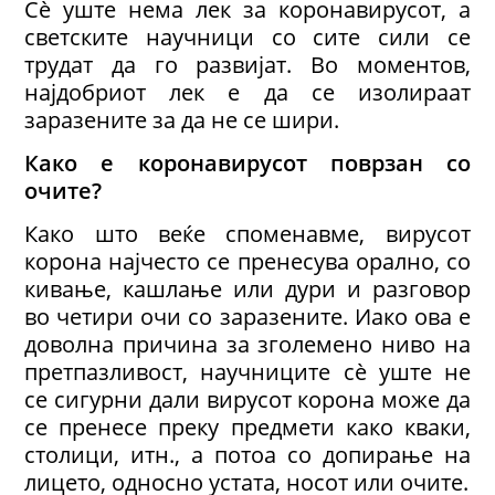
Сè уште нема лек за коронавирусот, а
светските научници со сите сили се
трудат да го развијат. Во моментов,
најдобриот лек е да се изолираат
заразените за да не се шири.
Како е
коронавирусот
поврзан со
очите?
Како што веќе споменавме, вирусот
корона најчесто се пренесува орално, со
кивање, кашлање или дури и разговор
во четири очи со заразените. Иако ова е
доволна причина за зголемено ниво на
претпазливост, научниците сè уште не
се сигурни дали вирусот корона може да
се пренесе преку предмети како кваки,
столици, итн., а потоа со допирање на
лицето, односно устата, носот или очите.