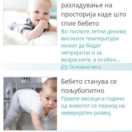
разладување на
просторија каде што
спие бебето
Во топлите летни денови,
високите температури
можат да бидат
непријатни и за
возрасните, а особен...
Основна нега
Бебето станува сe
пољубопитно
Првите месеци и години
од животот се период на
неверојатен развој.