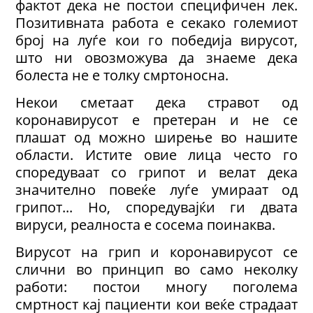
фактот дека не постои специфичен лек.
Позитивната работа е секако големиот
број на луѓе кои го победија вирусот,
што ни овозможува да знаеме дека
болеста не е толку смртоносна.
Некои сметаат дека стравот од
коронавирусот е претеран и не се
плашат од можно ширење во нашите
области. Истите овие лица често го
споредуваат со грипот и велат дека
значително повеќе луѓе умираат од
грипот... Но, споредувајќи ги двата
вируси, реалноста е сосема поинаква.
Вирусот на грип и коронавирусот се
слични во принцип во само неколку
работи: постои многу поголема
смртност кај пациенти кои веќе страдаат