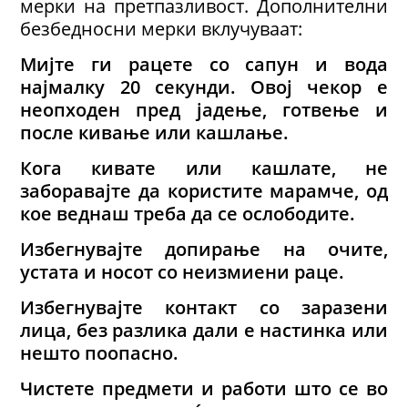
мерки на претпазливост. Дополнителни
безбедносни мерки вклучуваат:
Мијте ги рацете со сапун и вода
најмалку 20 секунди. Овој чекор е
неопходен пред јадење, готвење и
после кивање или кашлање.
Кога кивате или кашлате, не
заборавајте да користите марамче, од
кое веднаш треба да се ослободите.
Избегнувајте допирање на очите,
устата и носот со неизмиени раце.
Избегнувајте контакт со заразени
лица, без разлика дали е настинка или
нешто поопасно.
Чистете предмети и работи што се во