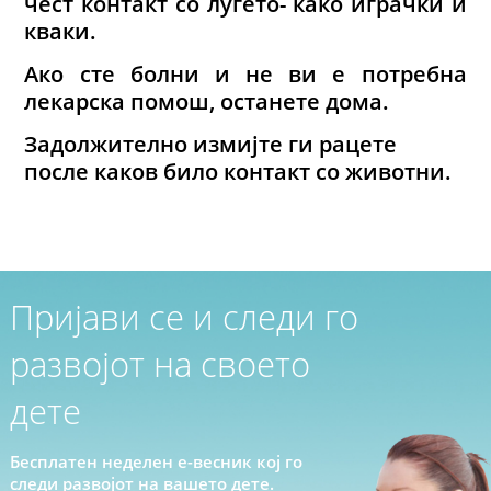
чест контакт со луѓето- како играчки и
кваки.
Ако сте болни и не ви е потребна
лекарска помош, останете дома.
Задолжително измијте ги рацете
после каков било контакт со животни.
Пријави се и следи го
развојот на своето
дете
Бесплатен неделен е-весник кој го
следи развојот на вашето дете.