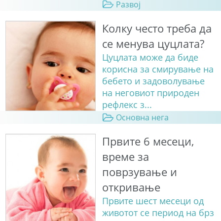
Развој
Колку често треба да
се менува цуцлата?
Цуцлата може да биде
корисна за смирување на
бебето и задоволување
на неговиот природен
рефлекс з...
Основна нега
Првите 6 месеци,
време за
поврзување и
откривање
Првите шест месеци од
животот се период на брз