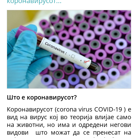
коронавирусот...
Што е
коронавирусот?
Коронавирусот (corona virus COVID-19 ) е
вид на вирус кој во теорија влијае само
на животни, но има и одредени негови
видови што можат да се пренесат на