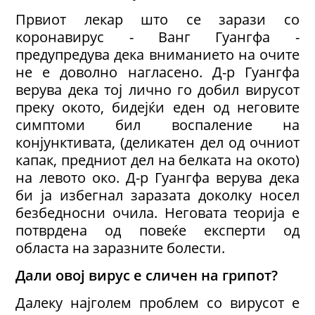
Првиот лекар што се зарази со
коронавирус - Ванг Гуангфа -
предупредува дека вниманието на очите
не е доволно нагласено. Д-р Гуангфа
верува дека тој лично го добил вирусот
преку окото, бидејќи еден од неговите
симптоми бил воспаление на
конјунктивата, (деликатен дел од очниот
капак, предниот дел на белката на окото)
на левото око. Д-р Гуангфа верува дека
би ја избегнал заразата доколку носел
безбедносни очила. Неговата теорија е
потврдена од повеќе експерти од
областа на заразните болести.
Дали
овој вирус е сличен на грипот?
Далеку најголем проблем со вирусот е