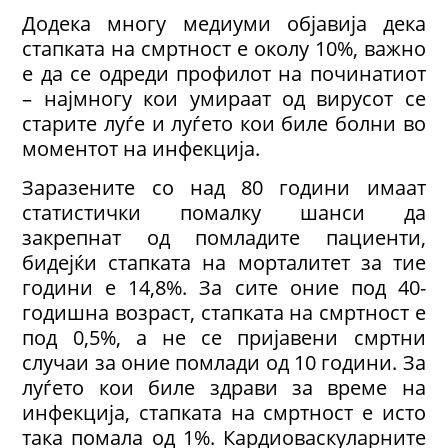
Додека многу медиуми објавија дека
стапката на смртност е околу 10%, важно
е да се одреди профилот на починатиот
– најмногу кои умираат од вирусот се
старите луѓе и луѓето кои биле болни во
моментот на инфекција.
Заразените со над 80 години имаат
статистички помалку шанси да
закрепнат од помладите пациенти,
бидејќи стапката на морталитет за тие
години е 14,8%. За сите оние под 40-
годишна возраст, стапката на смртност е
под 0,5%, а не се пријавени смртни
случаи за оние помлади од 10 години. За
луѓето кои биле здрави за време на
инфекција, стапката на смртност е исто
така помала од 1%. Кардиоваскуларните