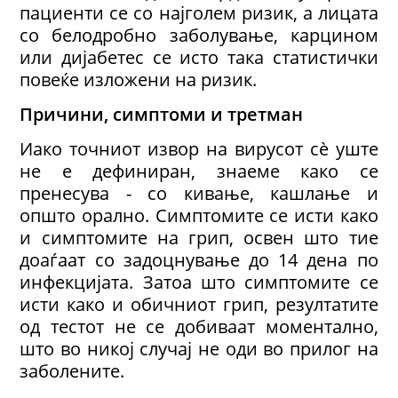
пациенти се со најголем ризик, а лицата
со белодробно заболување, карцином
или дијабетес се исто така статистички
повеќе изложени на ризик.
Причини, симптоми и третман
Иако точниот извор на вирусот сè уште
не е дефиниран, знаеме како се
пренесува - со кивање, кашлање и
општо орално. Симптомите се исти како
и симптомите на грип, освен што тие
доаѓаат со задоцнување до 14 дена по
инфекцијата. Затоа што симптомите се
исти како и обичниот грип, резултатите
од тестот не се добиваат моментално,
што во никој случај не оди во прилог на
заболените.