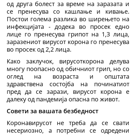
од друга болест за време на заразата и
се пренесува со кашлање и кивање.
Постои голема разлика во ширењето на
инфекцијата - додека во просек едно
лице го пренесува грипот на 1,3 лица,
заразениот вирусот корона го пренесува
во просек од 2,2 лица.
Како заклучок, вирусоткорона делува
многу поопасно од обичниот грип, но со
оглед на возраста и општата
здравствена состојба на починатиот
пред да се зарази, вирусот корона е
далеку од пандемија опасна по живот.
Совети за вашата безбедност
Коронавирусот не треба да се свати
несериозно, а потребни се одредени