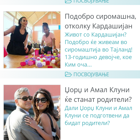
ПОСВОЈУВАЊЕ
Подобро сиромашна,
отколку Кардашијан
Живот со Кардашијан?
Подобро ќе живеам во
сиромаштија во Тајланд!
13-годишно девојче, кое
Ким оча...
ПОСВОЈУВАЊЕ
Џорџ и Амал Клуни
ќе станат родители?
Дали Џорџ Клуни и Амал
Клуни се подготвени да
бидат родители?