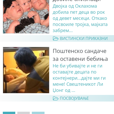
Двојка од Оклахома
добила пет деца во рок
од девет месеци. Откако
посвоиле тројка, мајката
забрем...
ВИСТИНСКИ ПРИКАЗНИ
Поштенско сандаче
за оставени бебиња
Не би убивајте и не ги
оставајте децата по
контејнери...дајте ми ги
мене! Свештеникот Ли
Џонг од ...
ПОСВОЈУВАЊЕ