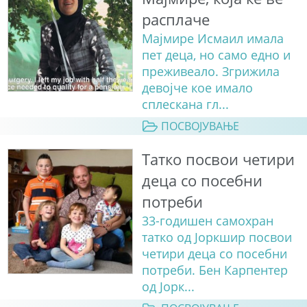
расплаче
Мајмире Исмаил имала
пет деца, но само едно и
преживеало. Згрижила
девојче кое имало
сплескана гл...
ПОСВОЈУВАЊЕ
Татко посвои четири
деца со посебни
потреби
33-годишен самохран
татко од Јоркшир посвои
четири деца со посебни
потреби. Бен Карпентер
од Јорк...