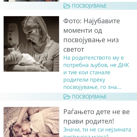
ПОСВОЈУВАЊЕ
Фото: Најубавите
моменти од
посвојување низ
светот
На родителството му е
потребна љубов, не ДНК
и тие кои станале
родители преку
посвојување, го зна...
ПОСВОЈУВАЊЕ
Раѓањето дете не ве
прави родител!
Значи, ти не си нејзината
вистинска мајка?