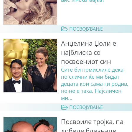
ПОСВОЈУВАЊЕ
Анџелина Џоли е
најблиска со
посвоениот син
Сите би помислиле дека
по слични ќе ми бидат
децата кои сама ги родив,
но не е така. Најсличен
ми...
ПОСВОЈУВАЊЕ
Посвоиле тројка, па
добиле близнаци