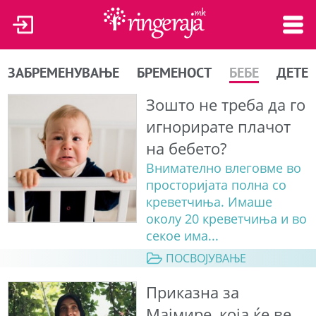
ЗАБРЕМЕНУВАЊЕ
БРЕМЕНОСТ
БЕБЕ
ДЕТЕ
Зошто не треба да го
игнорирате плачот
на бебето?
Внимателно влеговме во
просторијата полна со
креветчиња. Имаше
околу 20 креветчиња и во
секое има...
ПОСВОЈУВАЊЕ
Приказна за
Мајмире, која ќе ве