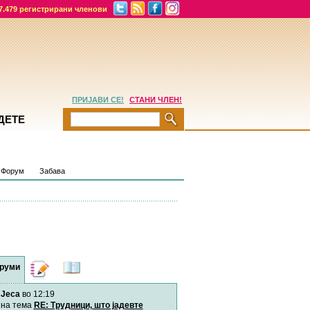
7.479 регистрирани членови
ПРИЈАВИ СЕ!
СТАНИ ЧЛЕН!
ДЕТЕ
Форум
Забава
руми
Дневници
Најнови
содржини
Jeca
во 12:19
Хепинес
Автор:
Хепинес
на тема
RE: Трудници, што јадевте