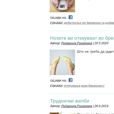
ОБЈАВИ НА:
дебелеење во бременоста
добив
ОЗНАКИ:
Нозете ви отекуваат во бр
Автор:
Редакција Рингераја
| 20.5.2020
Што не треба да јаде
ОБЈАВИ НА:
отекување
нозе
бременост
ОЗНАКИ:
Труднички желби
Автор:
Редакција Рингераја
| 26.6.2019