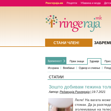
Рингераја.мк
Рецепти
Убавина и мода
Детск
СТАНИ ЧЛЕН!
ЗАБРЕМ
Бременост
Први знаци
Здравје
Прег
Исхрана
Вежбање
Одмор и спиење
Плод
СТАТИИ
Зошто добивам тежина толк
Автор:
Редакција Рингераја
| 19.7.2021
Леле! На вагата може
стомак. Да ја разглед
зголемување на телес