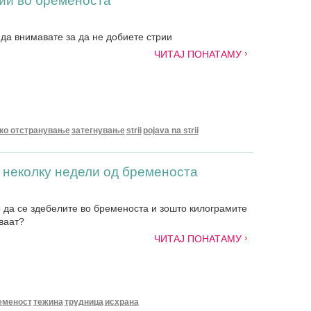
рии во бременоста
 да внимавате за да не добиете стрии
ЧИТАЈ ПОНАТАМУ
ко отстранување
затегнување
strii
pojava na strii
 неколку недели од бременоста
 да се здебелите во бременоста и зошто килограмите
ваат?
ЧИТАЈ ПОНАТАМУ
еменост
тежина
трудница
исхрана