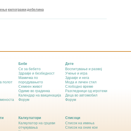
еење
килограми
дебелина
Бебе
Дете
Се за бебето
Воспитување и развој
Здравје и безбедност
Учење и игра
Мамичка по
Здравје и нега
а полот
породувањето
Мода и личен стил
Семеен живот
Слободно време
Одиме во градинка
Разгледници од игротеки
Календар на вакцинација
Деца во автомобил
еменоста
Форум
Форум
ти
Калкулатори
Списоци
Калкулатор на срцеви
Список на имиња
отчукувања
Список на оние кои