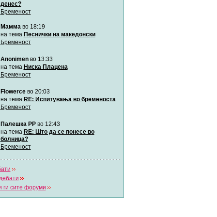
денес?
Бременост
Мими
Мамма
во 18:19
Автор:
Милен4е
на тема
Песнички на македонски
Бременост
забава Бремените
Anonimen
во 13:33
Автор:
bobik
на тема
Ниска Плацена
Бременост
Цааци
Flowerce
во 20:03
Автор:
Цааци
на тема
RE: Испитувања во бременоста
Бременост
Mimi
Палешка РР
во 12:43
Автор:
Miimii
на тема
RE: Што да се понесе во
болница?
Бременост
Напиши свој дневник
Погледни ги сите дневници
бати
дебати
 ги сите форуми