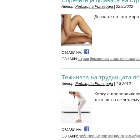
Спречете ја појавата на ст
Автор:
Редакција Рингераја
| 22.9.2022
Дознајте на што мора
ОБЈАВИ НА:
стрии
бременост
еластин
ласерс
ОЗНАКИ:
Тежината на трудницата по
Автор:
Редакција Рингераја
| 1.8.2012
Колку е препорачливо
така нагло се зголему
ОБЈАВИ НА:
дебелеење
состои
килограми
бр
ОЗНАКИ: