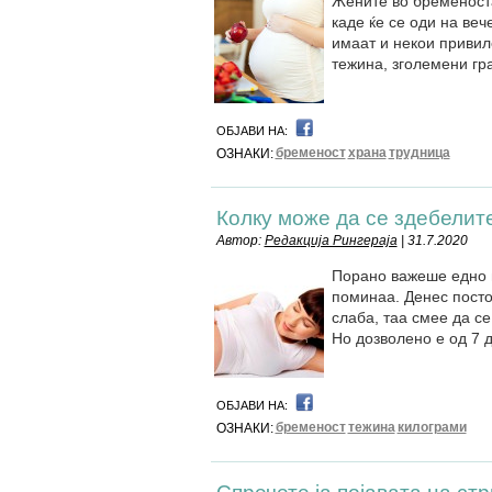
Жените во бременоста 
каде ќе се оди на веч
имаат и некои привиле
тежина, зголемени гр
ОБЈАВИ НА:
бременост
храна
трудница
ОЗНАКИ:
Колку може да се здебелит
Автор:
Редакција Рингераја
| 31.7.2020
Порано важеше едно п
поминаа. Денес посто
слаба, таа смее да се
Но дозволено е од 7 
ОБЈАВИ НА:
бременост
тежина
килограми
ОЗНАКИ: