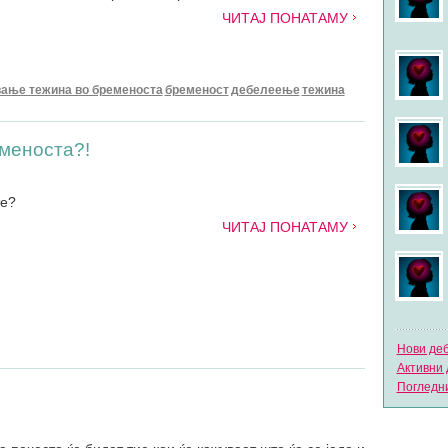
ЧИТАЈ ПОНАТАМУ
ање тежина во бременоста
бременост
дебелеење
тежина
еменоста?!
те?
ЧИТАЈ ПОНАТАМУ
Нови де
Активни 
Погледни