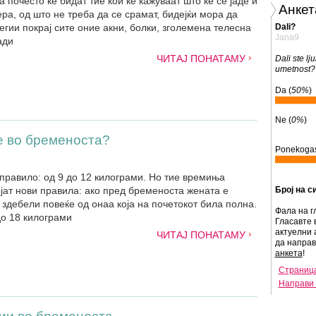
почесто ќе бидат тие кои ќе кажуваат што ќе се јаде и
Анкет
ера, од што не треба да се срамат, бидејќи мора да
гии покрај сите оние акни, болки, зголемена телесна
Dali?
Jana9
ади
ЧИТАЈ ПОНАТАМУ
Dali ste lju
umetnost?
Da (
50%
)
Ne (
0%
)
е во бременоста?
Ponekogas
равило: од 9 до 12 килограми. Но тие времиња
јат нови правила: ако пред бременоста жената е
Број на с
 здебели повеќе од онаа која на почетокот била полна.
Фала на г
до 18 килограми
Гласавте 
актуелни 
ЧИТАЈ ПОНАТАМУ
да напра
анкета
!
Страница
Направи 