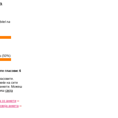
а
bitel na
 (
50%
)
ите гласови: 6
ласовите.
веќе на сите
анкети. Можеш
виш
своја
 со анкети
своја анкета