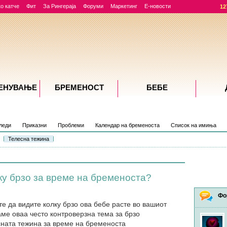
о катче
Фит
За Рингераја
Форуми
Маркетинг
Е-новости
12
ЕНУВАЊE
БРЕМЕНОСТ
БЕБЕ
леди
Приказни
Проблеми
Календар на бременоста
Список на имиња
Телесна тежина
у брзо за време на бременоста?
Фо
те да видите колку брзо ова бебе расте во вашиот
аме оваа често контроверзна тема за брзо
ната тежина за време на бременоста