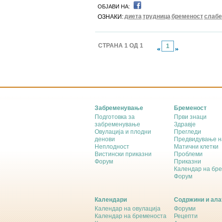
ОБЈАВИ НА:
диета
трудница
бременост
слаб
ОЗНАКИ:
СТРАНА 1 ОД 1
1
Забременување
Бременост
Подготовка за
Први знаци
забременување
Здравје
Овулација и плодни
Прегледи
денови
Предвидување н
Неплодност
Матични клетки
Вистински приказни
Проблеми
Форум
Приказни
Календар на бр
Форум
Календари
Содржини и ала
Календар на овулација
Форуми
Календар на бременоста
Рецепти