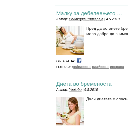
Малку за дебелеењето …
Автор:
Редакција Рингераја
| 4.5.2010
Пред да останете бре
мора добро да внимав
ОБЈАВИ НА:
дебелеење
слабеење
исхрана
ОЗНАКИ:
Диета во бременоста
Автор:
Youtube
| 6.5.2010
Дали диетата е опасн