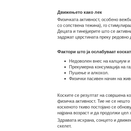
Движењето како лек
Физичката активност, особено вежби
со сопствена тежина), го стимулира
Децата и тинејџерите што се активни
задржат цврстината преку редовно
Фактори што ја ослабуваат коскат
Недоволен внес на калциум и 
Прекумерна консумација на га
Пушење и алкохол.
Физички пасивен начин на жив
Коските се резултат на совршена ко
физичка активност. Тие не се нешто
коскеното ткиво постојано се обнову
најрана возраст и да продолжи цел 
Здравата исхрана, сонцето и движењ
скелет.