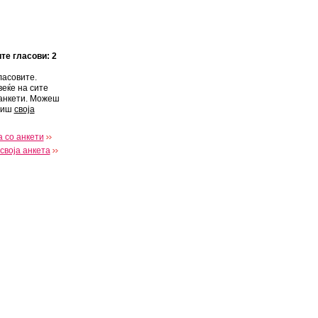
ите гласови: 2
ласовите.
веќе на сите
анкети. Можеш
виш
своја
 со анкети
своја анкета