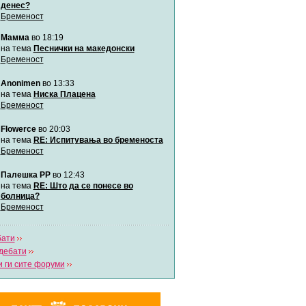
денес?
Бременост
Мими
Мамма
во 18:19
Автор:
Милен4е
на тема
Песнички на македонски
Бременост
забава Бремените
Anonimen
во 13:33
Автор:
bobik
на тема
Ниска Плацена
Бременост
Цааци
Flowerce
во 20:03
Автор:
Цааци
на тема
RE: Испитувања во бременоста
Бременост
Mimi
Палешка РР
во 12:43
Автор:
Miimii
на тема
RE: Што да се понесе во
болница?
Бременост
Напиши свој дневник
Погледни ги сите дневници
бати
дебати
 ги сите форуми