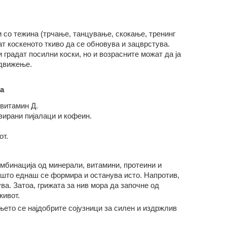
 со тежина (трчање, танцување, скокање, тренинг
ат коскеното ткиво да се обновува и зацврстува.
 градат посилни коски, но и возрасните можат да ја
 движење.
а
витамин Д.
зирани пијалаци и кофеин.
от.
мбинација од минерали, витамини, протеини и
 што еднаш се формира и останува исто. Напротив,
ва. Затоа, грижата за нив мора да започне од
живот.
ето се најдобрите сојузници за силен и издржлив