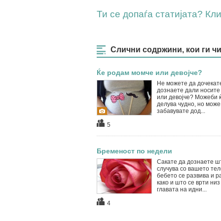
Ти се допаѓа статијата? Клик
Слични содржини, кои ги ч
Ќе родам момче или девојче?
Не можете да дочекат
дознаете дали носите
или девојче? Можеби 
делува чудно, но може
забавувате дод...
5
Бременост по недели
Сакате да дознаете ш
случува со вашето тело
бебето се развива и р
како и што се врти низ
главата на идни...
4