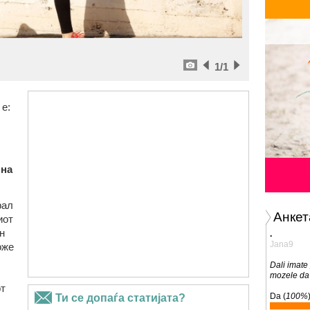
1
/1
е:
 на
рал
Анкет
иот
н
.
Jana9
оже
Dali imate 
mozele da 
т
Da (
100%