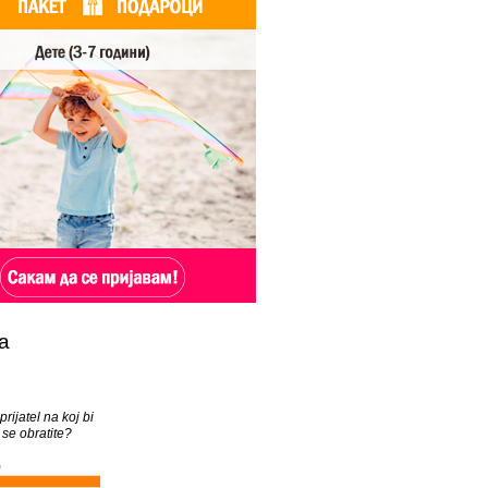
а
prijatel na koj bi
se obratite?
)