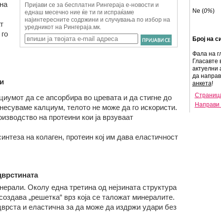
на
Ne (
0%
)
т
 го
Број на с
Фала на г
Гласавте 
актуелни 
да напра
и
анкета
!
Страница
иумот да се апсорбира во цревата и да стигне до
Направи 
 внесуваме калциум, телото не може да го искористи.
оизводство на протеини кои ја врзуваат
интеза на колаген, протеин кој им дава еластичност
цврстината
нерали. Околу една третина од нејзината структура
 создава „решетка“ врз која се таложат минералите.
 цврста и еластична за да може да издржи удари без