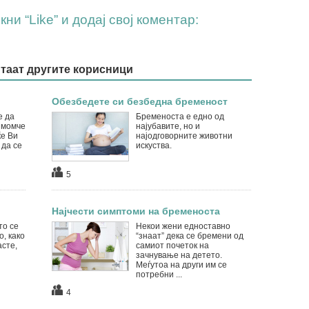
ни “Like” и додај свој коментар:
итаат другите корисници
Обезбедете си безбедна бременост
е да
Бременоста е едно од
 момче
најубавите, но и
ќе Ви
најодговорните животни
 да се
искуства.
5
Најчести симптоми на бременоста
то се
Некои жени едноставно
, како
“знаат” дека се бремени од
асте,
самиот почеток на
зачнување на детето.
Меѓутоа на други им се
потребни ...
4