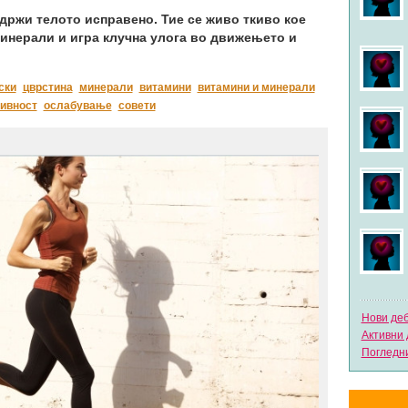
 држи телото исправено. Тие се живо ткиво кое
минерали и игра клучна улога во движењето и
ски
цврстина
минерали
витамини
витамини и минерали
тивност
ослабување
совети
Нови де
Активни 
Погледни