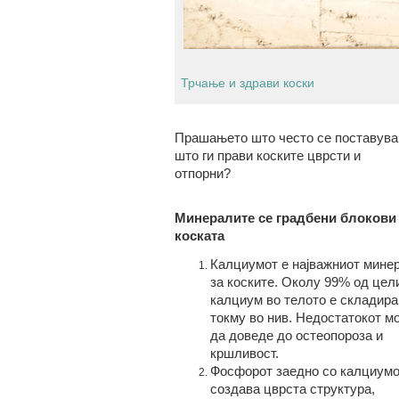
Трчање и здрави коски
Прашањето што често се поставува 
што ги прави коските цврсти и
отпорни?
Минералите
се
градбени блокови
коската
Калциумот е најважниот мине
за коските. Околу 99% од цел
калциум во телото е складира
токму во нив. Недостатокот м
да доведе до остеопороза и
кршливост.
Фосфорот заедно со калциумо
создава цврста структура,