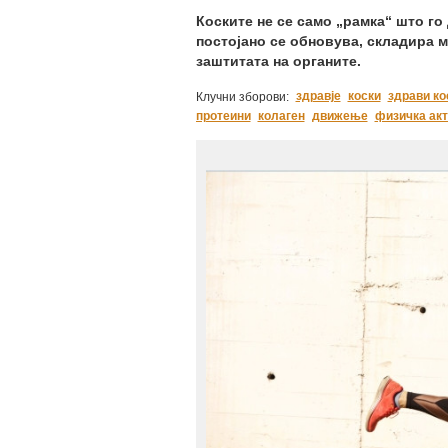
Коските не се само „рамка“ што го
постојано се обновува, складира 
заштитата на органите.
здравје
коски
здрави ко
Клучни зборови:
протеини
колаген
движење
физичка ак