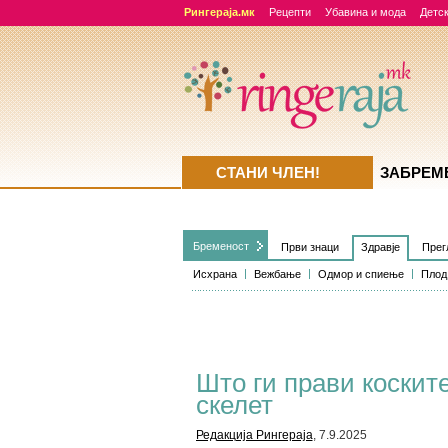
Рингераја.мк
Рецепти
Убавина и мода
Детск
СТАНИ ЧЛЕН!
ЗАБРЕМ
Бременост
Први знаци
Здравје
Прег
Исхрана
Вежбање
Одмор и спиење
Плод
Што ги прави коскит
скелет
Редакција Рингераја
, 7.9.2025