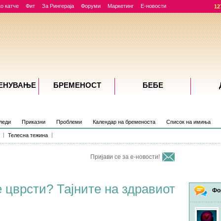
о катче
Фит
За Рингераја
Форуми
Маркетинг
Е-новости
12
ЕНУВАЊE
БРЕМЕНОСТ
БЕБЕ
леди
Приказни
Проблеми
Календар на бременоста
Список на имиња
Телесна тежина
Пријави се за е-новости!
е цврсти? Тајните на здравиот
Фо