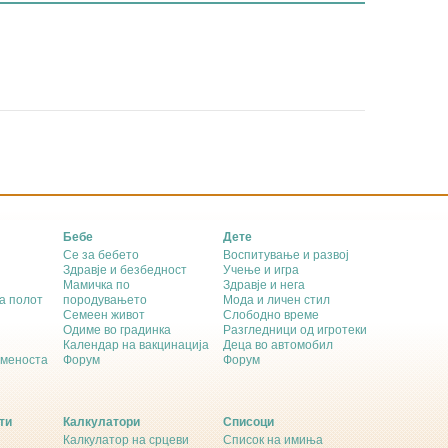
Бебе
Дете
Се за бебето
Воспитување и развој
Здравје и безбедност
Учење и игра
Мамичка по
Здравје и нега
а полот
породувањето
Мода и личен стил
Семеен живот
Слободно време
Одиме во градинка
Разгледници од игротеки
Календар на вакцинација
Деца во автомобил
еменоста
Форум
Форум
ти
Калкулатори
Списоци
Калкулатор на срцеви
Список на имиња