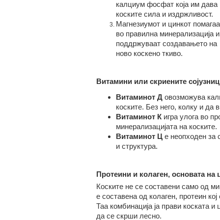
калциум фосфат која им дава 
коските сила и издржливост.
Магнезиумот и цинкот помагаа
во правилна минерализација и
поддржуваат создавањето на
ново коскено ткиво.
Витамини
или
скриените сојузниц
Витамин
от
Д
овозможува калц
коските. Без него, колку и да
Витамин
от
К
игра улога во пр
минерализацијата на коските.
Витамин
от
Ц
е неопходен за с
и структура.
Протеини и колаген
,
основата на 
Коските не се составени само од ми
е составена од колаген, протеин кој
Таа комбинација ја прави коската и
да се скрши лесно.