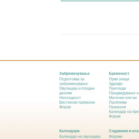
Забременување
Бременост
Подготовка за
Први знаци
забременување
Здравје
Овулација и плодни
Прегледи
денови
Предвидување н
Неплодност
Матични клетки
Вистински приказни
Проблеми
Форум
Приказни
Календар на бр
Форум
Календари
Содржини и ала
Календар на овулација
Форуми