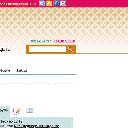
7.481 регистриран член
ПРИЈАВИ СЕ!
СТАНИ ЧЛЕН!
ДЕТЕ
Форум
Забава
руми
Дневници
Најнови
содржини
Jeca
во 12:19
Хепинес
Автор:
Хепинес
на тема
RE: Трудници, што јадевте