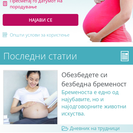
Пресметај го датумот на
породување
НАЈАВИ СЕ
Општи услови за користење
Последни статии
Обезбедете си
безбедна бременост
Бременоста е едно од
најубавите, но и
најодговорните животни
искуства.
Дневник на трудници