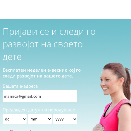
Пријави се и следи го
развојот на своето
дете
Бесплатен неделен е-весник кој го
следи развојот на вашето дете.
Вашата е-адреса
Предвиден датум на породување