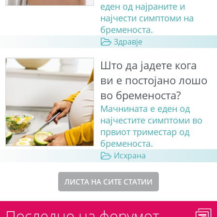
еден од најраните и
најчести симптоми на
бременоста.
Здравје
Што да јадете кога
ви е постојано лошо
во бременоста?
Мачнината е еден од
најчестите симптоми во
првиот триместар од
бременоста.
Исхрана
ЛИСТА НА СИТЕ СТАТИИ
Последно на форумот