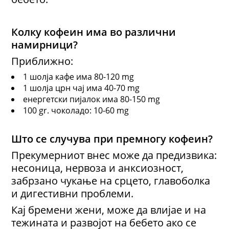
Колку кофеин има во различни
намирници?
Приближно:
1 шолја кафе има 80-120 mg
1 шолја црн чај има 40-70 mg
енергетски пијалок има 80-150 mg
100 gr. чоколадо: 10-60 mg
Што се случува при премногу кофеин?
Прекумерниот внес може да предизвика:
несоница, нервоза и анксиозност,
забрзано чукање на срцето, главоболка
и дигестивни проблеми.
Кај бремени жени, може да влијае и на
тежината и развојот на бебето ако се