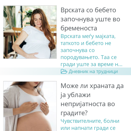
Врската со бебето
започнува уште во
бременоста
Врската меѓу мајката,
таткото и бебето не
започнува со
породувањето. Таа се
гради уште за време н...
Дневник на трудници
Може ли храната да
ја ублажи
непријатноста во
градите?
Чувствителните, болни
или напнати гради се