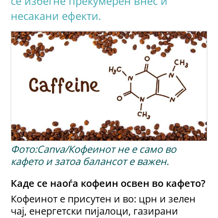
се избегне прекумерен внес и
несакани ефекти.
Фото:Canva/Кофеинот не е само во
кафето и затоа балансот е важен.
Каде се наоѓа кофеин освен во кафето?
Кофеинот е присутен и во: црн и зелен
чај, енергетски пијалоци, газирани