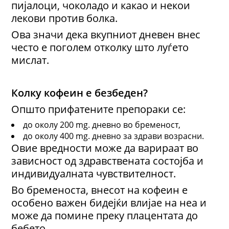
пијалоци, чоколадо и какао и некои
лекови против болка.
Ова значи дека вкупниот дневен внес
често е поголем отколку што луѓето
мислат.
Колку кофеин е безбеден?
Општо прифатените препораки се:
до околу 200 mg. дневно во бременост,
до околу 400 mg. дневно за здрави возрасни.
Овие вредности може да варираат во
зависност од здравствената состојба и
индивидуалната чувствителност.
Во бременоста, внесот на кофеин е
особено важен бидејќи влијае на неа и
може да помине преку плацентата до
бебето.