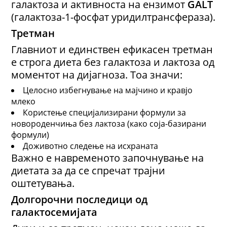
галактоза и активноста на ензимот
GALT
(галактоза-1-фосфат уридилтрансфераза).
Третман
Главниот и единствен ефикасен третман
е строга диета без галактоза и лактоза од
моментот на дијагноза. Тоа значи:
Целосно избегнување на мајчино и кравјо
млеко
Користење специјализирани формули за
новороденчиња без лактоза (како соја-базирани
формули)
Доживотно следење на исхраната
Важно е навременото започнување на
диетата за да се спречат трајни
оштетувања.
Долгорочни
последици од
галактосемијата