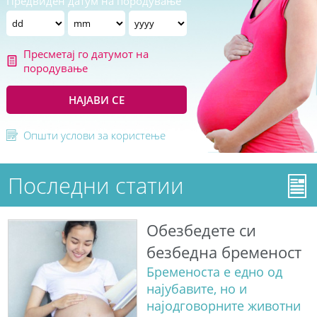
Предвиден датум на породување
Пресметај го датумот на
породување
НАЈАВИ СЕ
Општи услови за користење
Последни статии
Обезбедете си
безбедна бременост
Бременоста е едно од
најубавите, но и
најодговорните животни