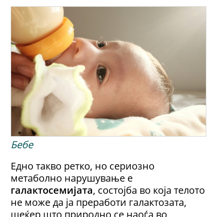
Бебе
Едно такво ретко, но сериозно
метаболно нарушување е
галактосемијата
, состојба во која телото
не може да ја преработи галактозата,
шеќер што природно се наоѓа во