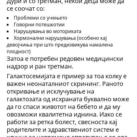
Дури и со третман, некои деца може да
се соочат со:
Проблеми со учењето
Говорни потешкотии
Нарушувања во моториката
Хормонални нарушувања (особено кај
девојчиња при што предизвикува намалена
плодност)
Затоа е потребен редовен медицински
надзор и ран третман.
Галактосемијата е пример за тоа колку е
важен неонаталниот скрининг. Раното
откривање и исклучување на
галактозата од исхраната буквално може
да го спаси животот на бебето и да му
овозможи квалитетна иднина. Иако се
работи за ретка болест, свесноста кај
родителите и здравствениот систем е