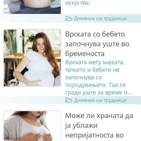
искуства.
Дневник на трудници
Врската со бебето
започнува уште во
бременоста
Врската меѓу мајката,
таткото и бебето не
започнува со
породувањето. Таа се
гради уште за време н...
Дневник на трудници
Може ли храната да
ја ублажи
непријатноста во