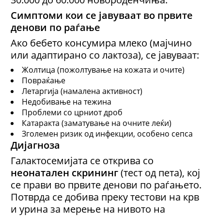
Симптоми
кои се јавуваат
во првите
денови по раѓање
Ако бебето консумира млеко (мајчино
или адаптирано со лактоза), се јавуваат:
Жолтица (пожолтување на кожата и очите)
Повраќање
Летаргија (намалена активност)
Недобивање на тежина
Проблеми со црниот дроб
Катаракта (заматување на очните леќи)
Зголемен ризик од инфекции, особено сепса
Дијагноза
Галактосемијата се открива со
неонатален скрининг
(тест од пета), кој
се прави во првите денови по раѓањето.
Потврда се добива преку тестови на крв
и урина за мерење на нивото на