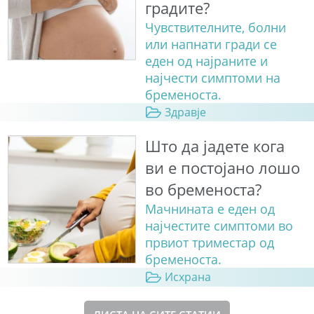
градите?
Чувствителните, болни
или напнати гради се
еден од најраните и
најчести симптоми на
бременоста.
Здравје
Што да јадете кога
ви е постојано лошо
во бременоста?
Мачнината е еден од
најчестите симптоми во
првиот триместар од
бременоста.
Исхрана