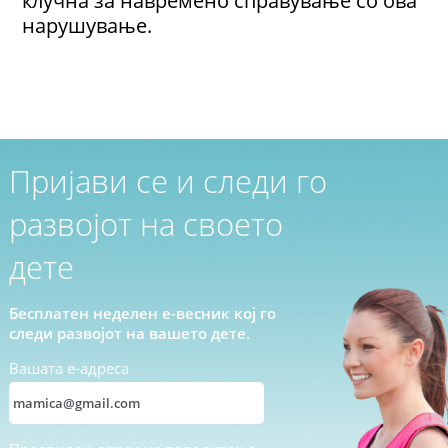
клучна за навремено справување со ова
нарушување.
Пријави се и следи го
развојот на своето
дете
Бесплатен неделен е-весник кој го
следи развојот на вашето дете.
Вашата е-адреса