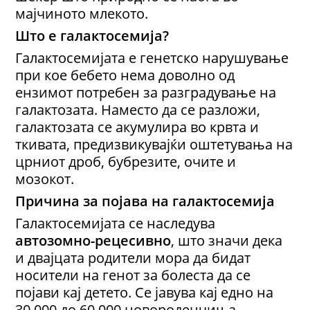
мајчиното млекото.
Што е галактосемија?
Галактосемијата е генетско нарушување
при кое бебето нема доволно од
ензимот потребен за разградување на
галактозата. Наместо да се разложи,
галактозата се акумулира во крвта и
ткивата, предизвикувајќи оштетувања на
црниот дроб, бубрезите, очите и
мозокот.
Причина
за појава на
галактосемија
Галактосемијата се наследува
автозомно-рецесивно
, што значи дека
и двајцата родители мора да бидат
носители на генот за болеста да се
појави кај детето. Се јавува кај едно на
30.000 до 60.000 новороденчиња.