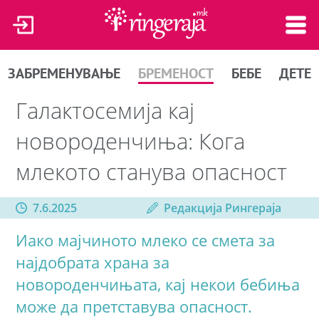
ЗАБРЕМЕНУВАЊЕ
БРЕМЕНОСТ
БЕБЕ
ДЕТЕ
Галактосемија кај
новороденчиња: Кога
млекото станува опасност
7.6.2025
Редакција Рингераја
Иако мајчиното млеко се смета за
најдобрата храна за
новороденчињата, кај некои бебиња
може да претставува опасност.