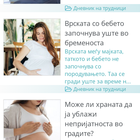
Дневник на трудници
Врската со бебето
започнува уште во
бременоста
Врската меѓу мајката,
таткото и бебето не
започнува со
породувањето. Таа се
гради уште за време н...
Дневник на трудници
Може ли храната да
ја ублажи
непријатноста во
градите?