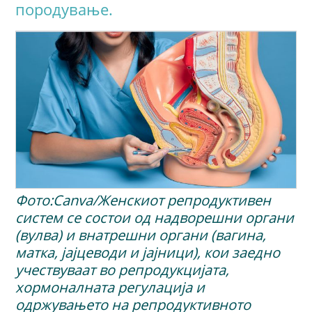
породување.
Фото:Canva/Женскиот репродуктивен
систем се состои од надворешни органи
(вулва) и внатрешни органи (вагина,
матка, јајцеводи и јајници), кои заедно
учествуваат во репродукцијата,
хормоналната регулација и
одржувањето на репродуктивното