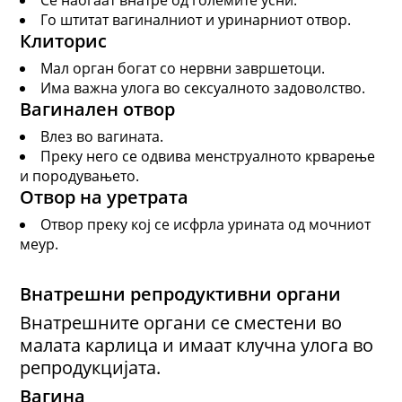
Го штитат вагиналниот и уринарниот отвор.
Клиторис
Мал орган богат со нервни завршетоци.
Има важна улога во сексуалното задоволство.
Вагинален отвор
Влез во вагината.
Преку него се одвива менструалното крварење
и породувањето.
Отвор на уретрата
Отвор преку кој се исфрла урината од мочниот
меур.
Внатрешни репродуктивни органи
Внатрешните органи се сместени во
малата карлица и имаат клучна улога во
репродукцијата.
Вагина