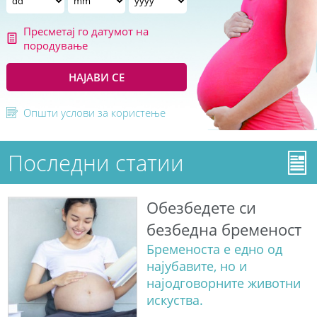
Пресметај го датумот на
породување
НАЈАВИ СЕ
Општи услови за користење
Последни статии
Обезбедете си
безбедна бременост
Бременоста е едно од
најубавите, но и
најодговорните животни
искуства.