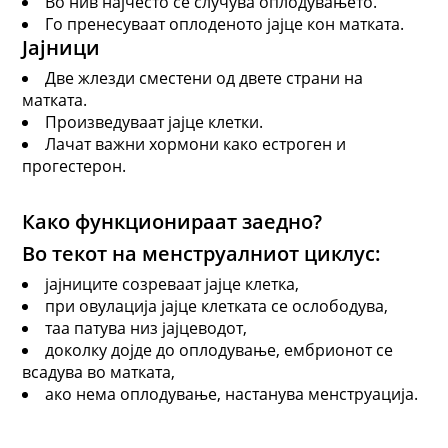
Во нив најчесто се случува оплодувањето.
Го пренесуваат оплоденото јајце кон матката.
Јајници
Две жлезди сместени од двете страни на
матката.
Произведуваат јајце клетки.
Лачат важни хормони како естроген и
прогестерон.
Како функционираат заедно?
Во текот на менструалниот циклус:
јајниците созреваат јајце клетка,
при овулација јајце клетката се ослободува,
таа патува низ јајцеводот,
доколку дојде до оплодување, ембрионот се
всадува во матката,
ако нема оплодување, настанува менструација.