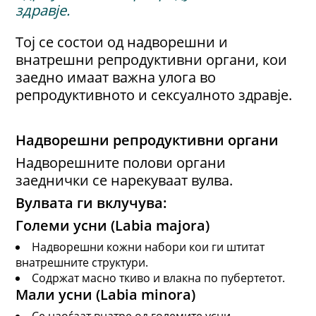
здравје.
Тој се состои од надворешни и
внатрешни репродуктивни органи, кои
заедно имаат важна улога во
репродуктивното и сексуалното здравје.
Надворешни репродуктивни органи
Надворешните полови органи
заеднички се нарекуваат вулва.
Вулвата ги вклучува:
Големи усни (Labia majora)
Надворешни кожни набори кои ги штитат
внатрешните структури.
Содржат масно ткиво и влакна по пубертетот.
Мали усни (Labia minora)
Се наоѓаат внатре од големите усни.