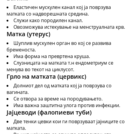
Еластичен мускулен канал кој ја поврзува
матката со надворешната средина.
Служи како породилен канал.
Овозможува истекување на менструалната крв.
Матка (утерус)
Шуплив мускулен орган во кој се развива
бременоста.
Има форма на превртена круша.
Слузницата на матката т.н ендометриум се
менува во текот на циклусот.
Грло на матката (цервикс)
Долниот дел од матката кој ја поврзува со
вагината.
Се отвора за време на породувањето.
Има важна заштитна улога против инфекции.
Јајцеводи (фалопиеви туби)
Две тенки цевки кои ги поврзуваат јајниците со
матката.