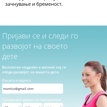
зачнување и бременост.
Пријави се и следи го
развојот на своето
дете
Бесплатен неделен е-весник кој го
следи развојот на вашето дете.
Вашата е-адреса
Предвиден датум на породување