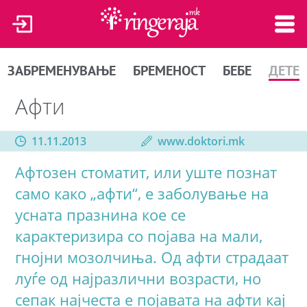
ЗАБРЕМЕНУВАЊЕ
БРЕМЕНОСТ
БЕБЕ
ДЕТЕ
Афти
11.11.2013
www.doktori.mk
Афтозен стоматит, или уште познат
само како „афти“, е заболување на
усната празнина кое се
карактеризира со појава на мали,
гнојни мозолчиња. Од афти страдаат
луѓе од најразлични возрасти, но
сепак најчеста е појавата на афти кај