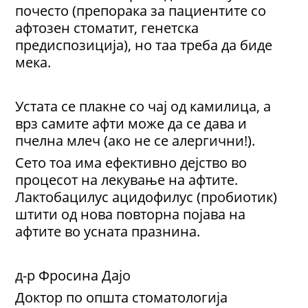
почесто (препорака за пациентите со
афтозен стоматит, генетска
предиспозиција), но таа треба да биде
мека.
Устата се плакне со чај од камилица, а
врз самите афти може да се дава и
пчелна млеч (ако не се алергични!).
Сето тоа има ефективно дејство во
процесот на лекување на афтите.
Лактобацилус ацидофилус (пробиотик)
штити од нова повторна појава на
афтите во усната празнина.
д-р Фросина Дајо
Доктор по општа стоматологија