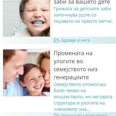
заби за вашето дете
Грижата за детските заби
започнува уште со
појавата на првото запче.
Здравје и нега
Промената на
улогите во
семејството низ
генерациите
Семејството отсекогаш
било темел на
општеството, но неговата
структура и улогите на
членовите зна...
Односи во семејството