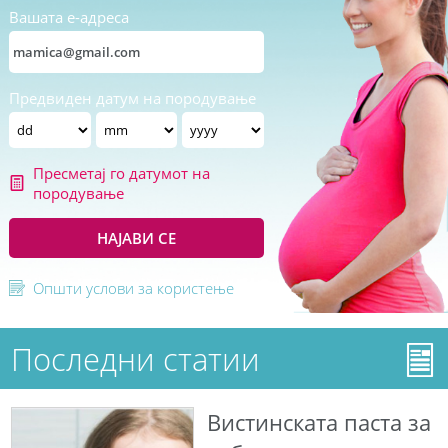
Вашата е-адреса
Предвиден датум на породување
Пресметај го датумот на
породување
НАЈАВИ СЕ
Општи услови за користење
Последни статии
Вистинската паста за