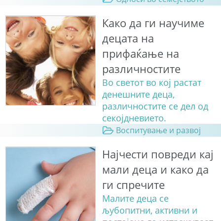
Како да ги научиме
децата на
прифаќање на
различностите
Во светот во кој растат
денешните деца,
различностите се дел од
секојдневието.
Воспитување и развој
Најчести повреди кај
мали деца и како да
ги спречите
Малите деца се
љубопитни, активни и