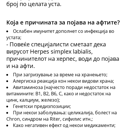
број по целата уста.
Која е причината за појава на афтите?
Ослабен имунитет дополнет со инфекција во
устата;
- Повеќе специјалисти сметаат дека
вирусот Herpes simplex labialis,
причинителот на херпес, води до појава
и на афти.
При загризување за време на хранењето;
Алергиска реакција кон некои видови храна;
Авитаминоза (најчесто поради недостаток на
витамините: В1, В2, В6, С, како и недостаток на
цинк, калциум, железо);
Генетски предизпозиции;
При некои заболувања: целикалија, болест на
Сhron, синдром на Riter, сифилис итн.;
Како негативен ефект од некои медикаменти;