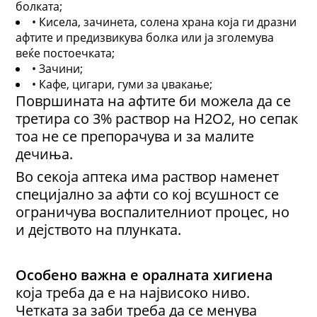
болката;
• Кисела, зачинета, солена храна која ги дразни
афтите и предизвикува болка или ја зголемува
веќе постоечката;
• Зачини;
• Кафе, цигари, гуми за џвакање;
Површината на афтите би можела да се
третира со 3% раствор на H2O2, но сепак
тоа не се препорачува и за малите
дечиња.
Во секоја аптека има раствор наменет
специјално за афти со кој всушност се
ограничува воспалителниот процес, но
и дејството на плунката.
Особено важна е оралната хигиена
која треба да е на највисоко ниво.
Четката за заби треба да се менува