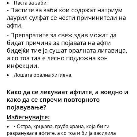
Паста за заби;
- Пастите за заби кои содржат натриум
лаурил сулфат се чести причинители на
афти.
- Препаратите за свеж здив можат да
бидат причина за појавата на афти
бидејќи тие ја сушат оралната лигавица,
а со тоа таа е лесно подложна кон
инфекции.
Лошата орална хигиена.
Како да се лекуваат афтите, а воедно и
како да се спречи повторното
појавување?
Избегнувајте:
• Остра, крцкава, груба храна, која би ги
разранувала афтите, а со тоа и би ја засилила