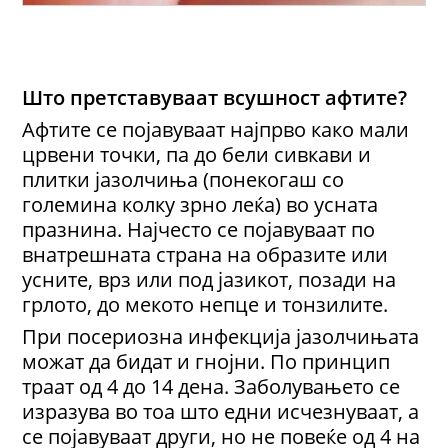
Што претставуваат всушност афтите?
Афтите се појавуваат најпрво како мали
црвени точки, па до бели сивкави и
плитки јазолчиња (понекогаш со
големина колку зрно леќа) во усната
празнина. Најчесто се појавуваат по
внатрешната страна на образите или
усните, врз или под јазикот, позади на
грлото, до мекото непце и тонзилите.
При посериозна инфекција јазолчињата
можат да бидат и гнојни. По принцип
траат од 4 до 14 дена. Заболувањето се
изразува во тоа што едни исчезнуваат, а
се појавуваат други, но не повеќе од 4 на