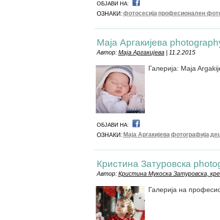
ОБЈАВИ НА:
фотосесија
професионален фот
ОЗНАКИ:
Маја Аргакијева photograph
Автор:
Маја Аргакијева
| 11.2.2015
Галерија: Maja Argakij
ОБЈАВИ НА:
Маја Аргакијева
фотографија
де
ОЗНАКИ:
Кристина Затуровска photo
Автор:
Кристина Мукоска Затуровска, кр
Галерија на професи