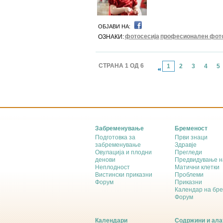
ОБЈАВИ НА:
фотосесија
професионален фот
ОЗНАКИ:
СТРАНА 1 ОД 6
1
2
3
4
5
Забременување
Бременост
Подготовка за
Први знаци
забременување
Здравје
Овулација и плодни
Прегледи
денови
Предвидување н
Неплодност
Матични клетки
Вистински приказни
Проблеми
Форум
Приказни
Календар на бр
Форум
Календари
Содржини и ала