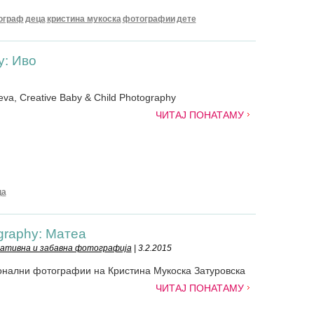
ограф
деца
кристина мукоска
фотографии
дете
y: Иво
eva, Creative Baby & Child Photography
ЧИТАЈ ПОНАТАМУ
ца
graphy: Матеа
еативна и забавна фотографија
| 3.2.2015
онални фотографии на Кристина Мукоска Затуровска
ЧИТАЈ ПОНАТАМУ