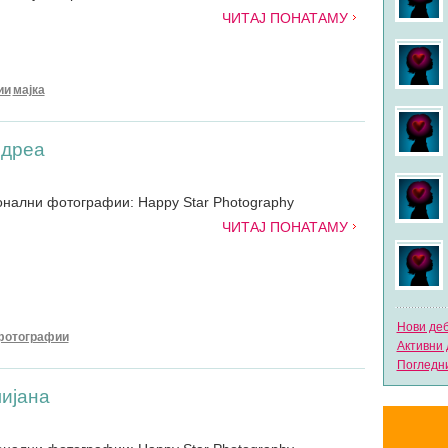
ЧИТАЈ ПОНАТАМУ
ии
мајка
ндреа
онални фотографии: Happy Star Photography
ЧИТАЈ ПОНАТАМУ
Нови де
фотографии
Активни 
Погледни
лијана