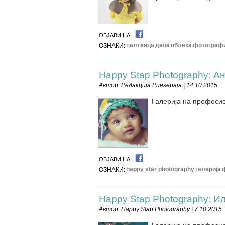
ОБЈАВИ НА:
палтенца
деца
облека
фотограф
ОЗНАКИ:
Happy Stap Photography: А
Автор:
Редакција Рингераја
| 14.10.2015
Галерија на професи
ОБЈАВИ НА:
happy star photography
галерија
ОЗНАКИ:
Happy Stap Photography: И
Автор:
Happy Stap Photography
| 7.10.2015