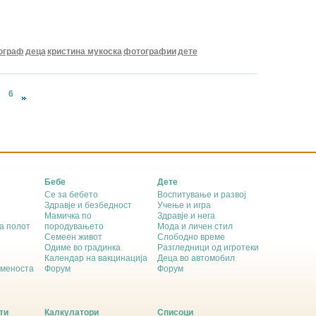
ограф
деца
кристина мукоска
фотографии
дете
6
Бебе
Дете
Се за бебето
Воспитување и развој
Здравје и безбедност
Учење и игра
Мамичка по
Здравје и нега
а полот
породувањето
Мода и личен стил
Семеен живот
Слободно време
Одиме во градинка
Разгледници од игротеки
Календар на вакцинација
Деца во автомобил
еменоста
Форум
Форум
ти
Калкулатори
Списоци