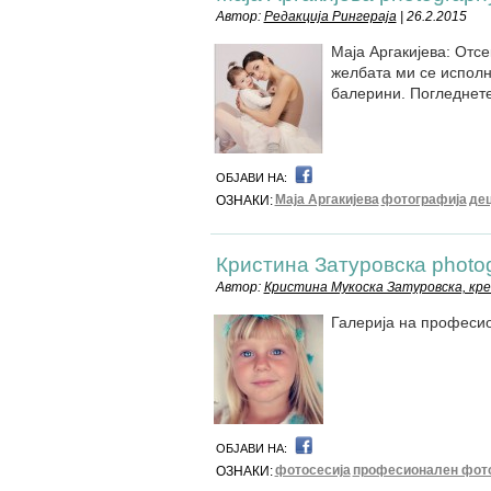
Автор:
Редакција Рингераја
| 26.2.2015
Маја Аргакијева: Отс
желбата ми се исполн
балерини. Погледнет
ОБЈАВИ НА:
Маја Аргакијева
фотографија
де
ОЗНАКИ:
Кристина Затуровска photo
Автор:
Кристина Мукоска Затуровска, кр
Галерија на професи
ОБЈАВИ НА:
фотосесија
професионален фот
ОЗНАКИ: