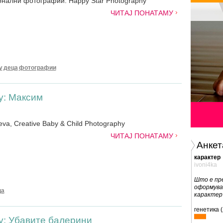
онални фотографии: Happy Star Photography
ЧИТАЈ ПОНАТАМУ
y
деца
фотографии
y: Максим
eva, Creative Baby & Child Photography
ЧИТАЈ ПОНАТАМУ
Анкет
карактер
ivoni4ka
Што е пр
оформува
ца
карактер
генетика (
hy: Убавите балерини