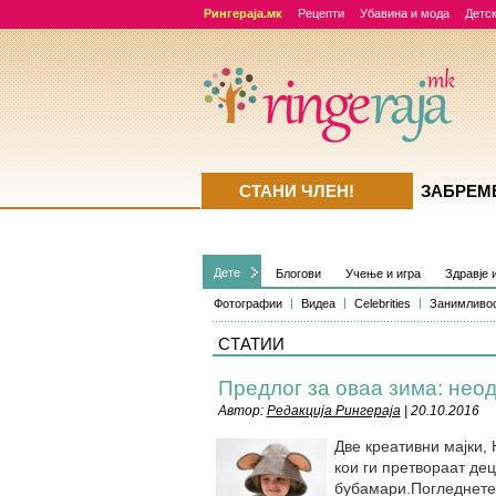
Рингераја.мк
Рецепти
Убавина и мода
Детск
СТАНИ ЧЛЕН!
ЗАБРЕМ
Дете
Блогови
Учење и игра
Здравје 
Фотографии
Видеа
Celebrities
Занимливо
СТАТИИ
Предлог за оваа зима: неод
Автор:
Редакција Рингераја
| 20.10.2016
Две креативни мајки, 
кои ги претвораат дец
бубамари.Погледнете 