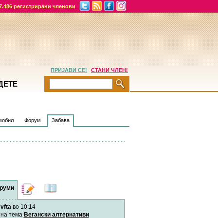
7.486 регистрирани членови
ПРИЈАВИ СЕ!
СТАНИ ЧЛЕН!
ДЕТЕ
мобил
Форум
Забава
руми
Дневници
Најнови
содржини
vfta
во 10:14
Хепинес
Автор:
Хепинес
на тема
Вегански алтернативи