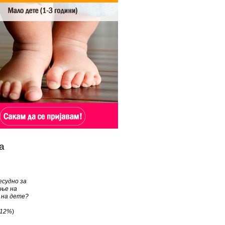
а
есудно за
ње на
 на дете?
12%
)