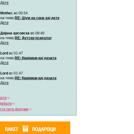
Дете
Mother.
во 00:54
Мими
Автор:
Милен4е
на тема
RE: Шум на срце кај дете
Дете
Дијана арсовска
во 08:40
забава Бремените
Автор:
bobik
на тема
RE: Детски психолог
Дете
Lord
во 01:47
Цааци
Автор:
Цааци
на тема
RE: Крајници кај децата
Дете
Lord
во 01:47
Mimi
Автор:
Miimii
на тема
RE: Крајници кај децата
Дете
бати
Напиши свој дневник
дебати
Погледни ги сите дневници
 ги сите форуми