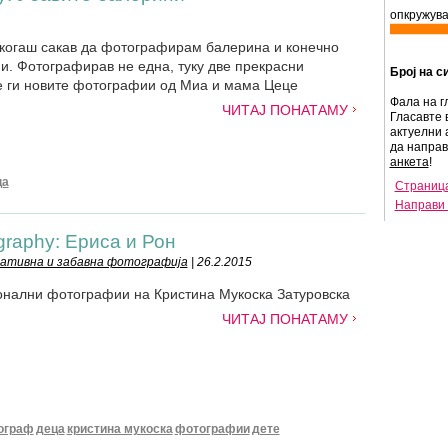
опкружува
екогаш сакав да фотографирам балерина и конечно
и. Фотографирав не една, туку две прекрасни
Број на с
е ги новите фотографии од Миа и мама Цеце
Фала на г
ЧИТАЈ ПОНАТАМУ
Гласавте 
актуелни 
да напра
анкета
!
ца
Страница
Направи 
graphy: Ериса и Рон
еативна и забавна фотографија
| 26.2.2015
онални фотографии на Кристина Мукоска Затуровска
ЧИТАЈ ПОНАТАМУ
ограф
деца
кристина мукоска
фотографии
дете