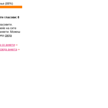
ње (
88%
)
ите гласови: 8
ласовите.
веќе на сите
анкети. Можеш
виш
своја
 со анкети
своја анкета