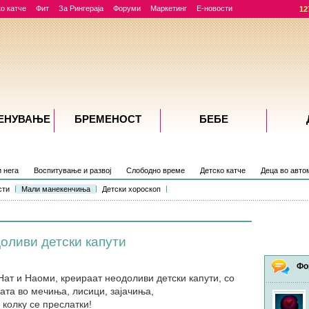
о катче
Фит
За Рингераја
Форуми
Маркетинг
Е-новости
12
ЕНУВАЊE
БРЕМЕНОСТ
БЕБЕ
и нега
Воспитување и развој
Слободно време
Детско катче
Деца во авто
сти
Мали манекенчиња
Детски хороскоп
оливи детски капути
Фо
Нат и Наоми, креираат неодоливи детски капути, со
ата во мечиња, лисици, зајачиња,
колку се преслатки!