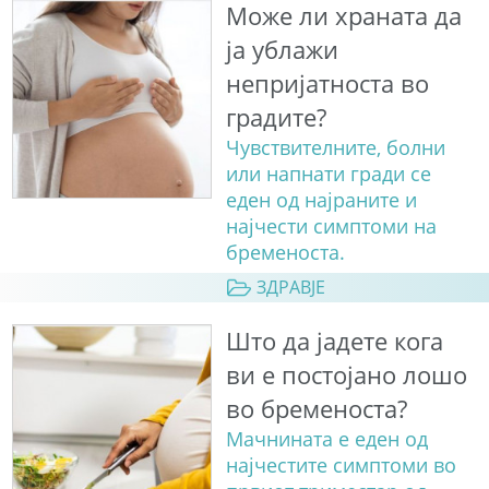
Може ли храната да
ја ублажи
непријатноста во
градите?
Чувствителните, болни
или напнати гради се
еден од најраните и
најчести симптоми на
бременоста.
ЗДРАВЈЕ
Што да јадете кога
ви е постојано лошо
во бременоста?
Мачнината е еден од
најчестите симптоми во