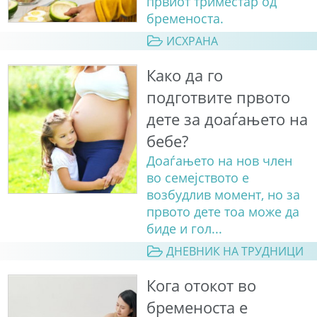
првиот триместар од
бременоста.
ИСХРАНА
Како да го
подготвите првото
дете за доаѓањето на
бебе?
Доаѓањето на нов член
во семејството е
возбудлив момент, но за
првото дете тоа може да
биде и гол...
ДНЕВНИК НА ТРУДНИЦИ
Кога отокот во
бременоста е