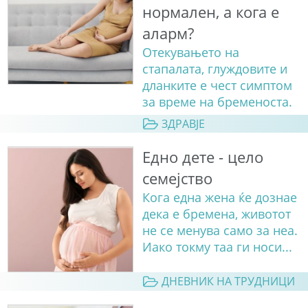
нормален, а кога е
аларм?
Отекувањето на
стапалата, глуждовите и
дланките е чест симптом
за време на бременоста.
ЗДРАВЈЕ
Едно дете - цело
семејство
Кога една жена ќе дознае
дека е бремена, животот
не се менува само за неа.
Иако токму таа ги носи...
ДНЕВНИК НА ТРУДНИЦИ