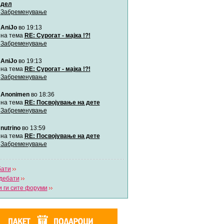
дел
Забременување
Мими
AniJo
во 19:13
Автор:
Милен4е
на тема
RE: Сурогат - мајка !?!
Забременување
забава Бремените
AniJo
во 19:13
Автор:
bobik
на тема
RE: Сурогат - мајка !?!
Забременување
Цааци
Anonimen
во 18:36
Автор:
Цааци
на тема
RE: Посвојување на дете
Забременување
Mimi
nutrino
во 13:59
Автор:
Miimii
на тема
RE: Посвојување на дете
Забременување
Напиши свој дневник
бати
Погледни ги сите дневници
дебати
 ги сите форуми