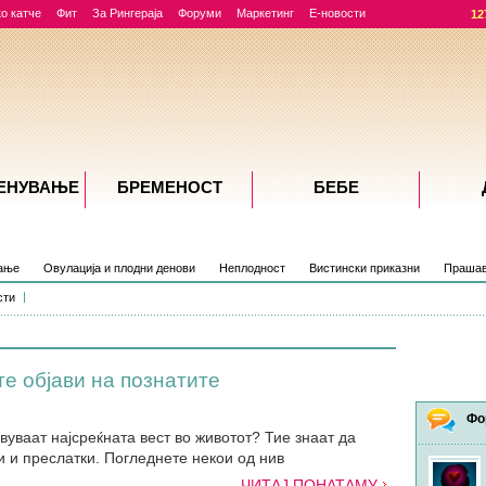
о катче
Фит
За Рингераја
Форуми
Маркетинг
Е-новости
12
ЕНУВАЊE
БРЕМЕНОСТ
БЕБЕ
вање
Овулација и плодни денови
Неплодност
Вистински приказни
Прашав
сти
те објави на познатите
Фо
авуваат најсреќната вест во животот? Тие знаат да
и и преслатки. Погледнете некои од нив
ЧИТАЈ ПОНАТАМУ