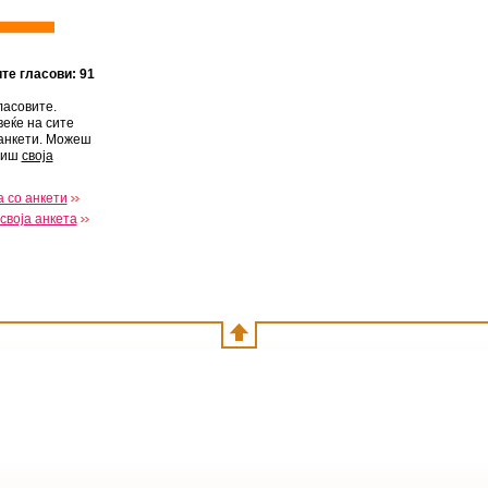
ите гласови: 91
ласовите.
веќе на сите
анкети. Можеш
виш
своја
 со анкети
своја анкета