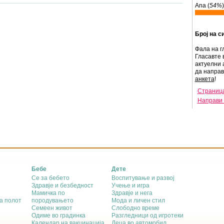
Ana (
54%
)
Број на с
Фала на г
Гласавте 
актуелни 
да напра
анкета
!
Страница
Направи 
Бебе
Дете
Се за бебето
Воспитување и развој
Здравје и безбедност
Учење и игра
Мамичка по
Здравје и нега
а полот
породувањето
Мода и личен стил
Семеен живот
Слободно време
Одиме во градинка
Разгледници од игротеки
Календар на вакцинација
Деца во автомобил