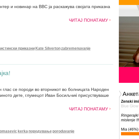
нтер и новинар на BBC ја раскажува својата приказна
ЧИТАЈ ПОНАТАМУ
вистински приказни
Kate Silverton
zabremenuvanje
јка!
н глас се породи во вторникот во болницата Народен
Анкет
јзиното дете, глумецот Иван Босиљчиќ присуствуваше
Zenski imi
Blue Glow
ЧИТАЈ ПОНАТАМУ
Ringerajki
mislenje !!!
Mia (
46%
)
Tomasevic
kerka
породување
poroduvanje