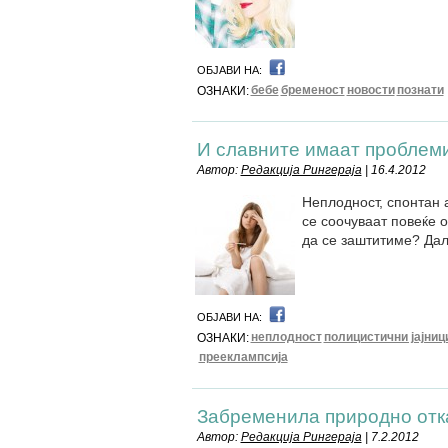
ОБЈАВИ НА:
бебе
бременост
новости
познати
ОЗНАКИ:
И славните имаат проблеми
Автор:
Редакција Рингераја
| 16.4.2012
Неплодност, спонтан 
се соочуваат повеќе о
да се заштитиме? Дал
ОБЈАВИ НА:
неплодност
полицистични јајниц
ОЗНАКИ:
прееклампсија
Забременила природно отк
Автор:
Редакција Рингераја
| 7.2.2012