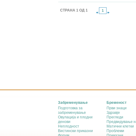
СТРАНА 1 ОД 1
1
Забременување
Бременост
Подготовка за
Први знаци
забременување
Здравје
Овулација и плодни
Прегледи
денови
Предвидување н
Неплодност
Матични клетки
Вистински приказни
Проблеми
Форум
Приказни