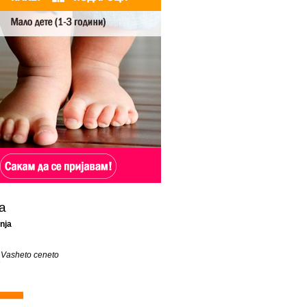
а
nja
 Vasheto ceneto