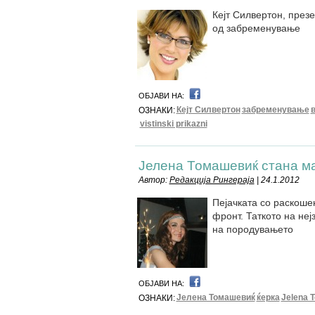
Кејт Силвертон, презе
од забременување
ОБЈАВИ НА:
Кејт Силвертон
забременување
ОЗНАКИ:
vistinski prikazni
Јелена Томашевиќ стана ма
Автор:
Редакција Рингераја
| 24.1.2012
Пејачката со раскоше
фронт. Таткото на не
на породувањето
ОБЈАВИ НА:
Јелена Томашевиќ
ќерка
Jelena 
ОЗНАКИ: