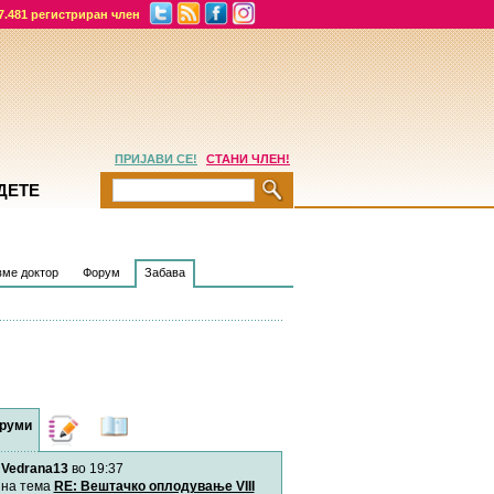
7.481 регистриран член
ПРИЈАВИ СЕ!
СТАНИ ЧЛЕН!
ДЕТЕ
ме доктор
Форум
Забава
руми
Дневници
Најнови
содржини
Vedrana13
во 19:37
Хепинес
Автор:
Хепинес
на тема
RE: Вештачко оплодување VIII