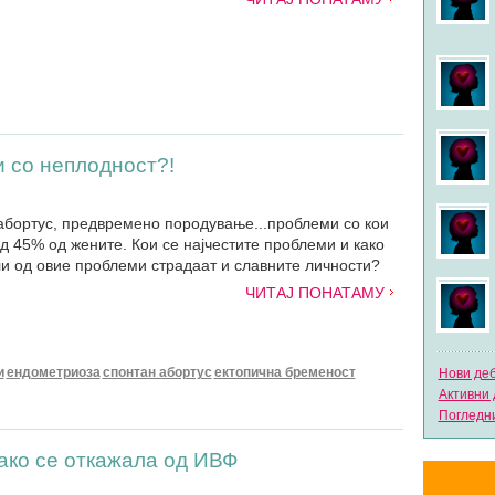
 со неплодност?!
абортус, предвремено породување...проблеми со кои
д 45% од жените. Кои се најчестите проблеми и како
и од овие проблеми страдаат и славните личности?
ЧИТАЈ ПОНАТАМУ
и
ендометриоза
спонтан абортус
ектопична бременост
Нови де
Активни 
Погледни
ако се откажала од ИВФ