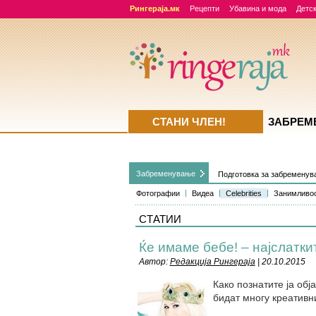
Рингераја.мк
Рецепти
Убавина и мода
Детск
СТАНИ ЧЛЕН!
ЗАБРЕМ
Забременувањe
Подготовка за забремену
Фотографии
Видеа
Celebrities
Занимливо
СТАТИИ
Ќе имаме бебе! – најслатки
Автор:
Редакција Рингераја
| 20.10.2015
Како познатите ја обј
бидат многу креативн