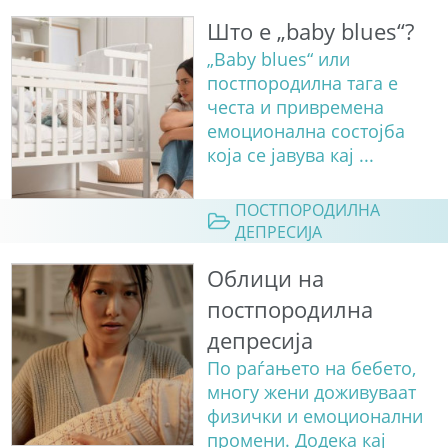
Што е „baby blues“?
„Baby blues“ или
постпородилна тага е
честа и привремена
емоционална состојба
која се јавува кај ...
ПОСТПОРОДИЛНА
ДЕПРЕСИЈА
Облици на
постпородилна
депресија
По раѓањето на бебето,
многу жени доживуваат
физички и емоционални
промени. Додека кај