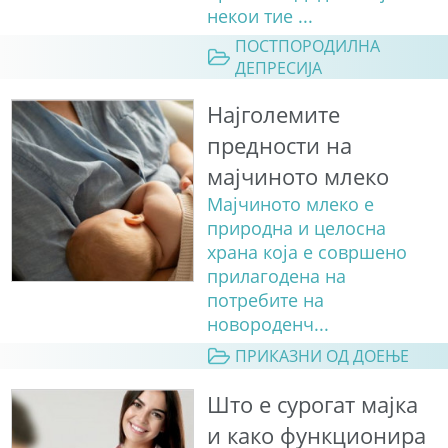
некои тие ...
ПОСТПОРОДИЛНА
ДЕПРЕСИЈА
Најголемите
предности на
мајчиното млеко
Мајчиното млеко е
природна и целосна
храна која е совршено
прилагодена на
потребите на
новороденч...
ПРИКАЗНИ ОД ДОЕЊЕ
Што е сурогат мајка
и како функционира