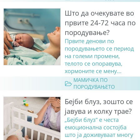
Што да очекувате во
првите 24-72 часа по
породување?
Првите денови по
породувањето се период
на големи промени,
телото се опоравува,
хормоните се мену...
МАМИЧКА ПО
ПОРОДУВАЊЕТО
Бејби блуз, зошто се
јавува и колку трае?
„Бејби блуз“ е честа
емоционална состојба
што ја доживуваат многу