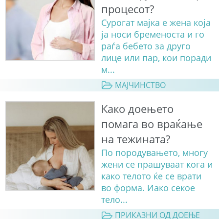
процесот?
Сурогат мајка е жена која
ја носи бременоста и го
раѓа бебето за друго
лице или пар, кои поради
м...
МАЈЧИНСТВО
Како доењето
помага во враќање
на тежината?
По породувањето, многу
жени се прашуваат кога и
како телото ќе се врати
во форма. Иако секое
тело...
ПРИКАЗНИ ОД ДОЕЊЕ