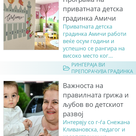
приватната детска
градинка Амичи
Приватната детска
градинка Амичи работи
веќе осум години и
успешно се рангира на
високо место ког...
РИНГЕРАЈА ВИ
ПРЕПОРАЧУВА ГРАДИНКА
Важноста на
правилната грижа и
љубов во детскиот
развој
Интервју со г-ѓа Снежана
Кливановска, педагог и