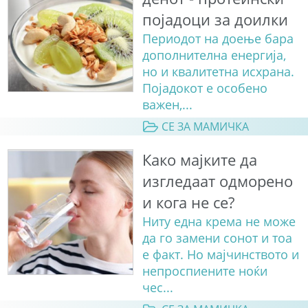
појадоци за доилки
Периодот на доење бара
дополнителна енергија,
но и квалитетна исхрана.
Појадокот е особено
важен,...
СЕ ЗА МАМИЧКА
Како мајките да
изгледаат одморено
и кога не се?
Ниту една крема не може
да го замени сонот и тоа
е факт. Но мајчинството и
непроспиените ноќи
чес...