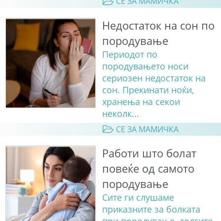
СЕ ЗА МАМИЧКА
Недостаток на сон по
породување
Периодот по
породувањето носи
сериозен недостаток на
сон. Прекинати ноќи,
хранења на секои
неколк...
СЕ ЗА МАМИЧКА
Работи што болат
повеќе од самото
породување
Сите ги слушаме
приказните за болката
при породување, долгите