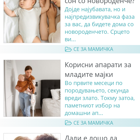
сон со новороденче?
Дојде најубавата, но и
најпредизвикувачка фаза
за вас, да бидете дома со
новороденчето. Срцето
ви...
СЕ ЗА МАМИЧКА
Корисни апарати за
младите мајки
Во првите месеци по
породувањето, секунда
вреди злато. Токму затоа,
паметниот избор на
домашни ап...
СЕ ЗА МАМИЧКА
Дали е лошо да