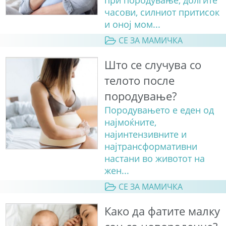
часови, силниот притисок
и оној мом...
СЕ ЗА МАМИЧКА
Што се случува со
телото после
породување?
Породувањето е еден од
најмоќните,
најинтензивните и
најтрансформативни
настани во животот на
жен...
СЕ ЗА МАМИЧКА
Како да фатите малку