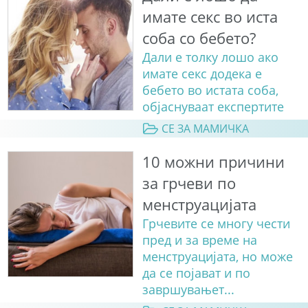
имате секс во иста
соба со бебето?
Дали е толку лошо ако
имате секс додека е
бебето во истата соба,
објаснуваат експертите
СЕ ЗА МАМИЧКА
10 можни причини
за грчеви по
менструацијата
Грчевите се многу чести
пред и за време на
менструацијата, но може
да се појават и по
завршувањет...