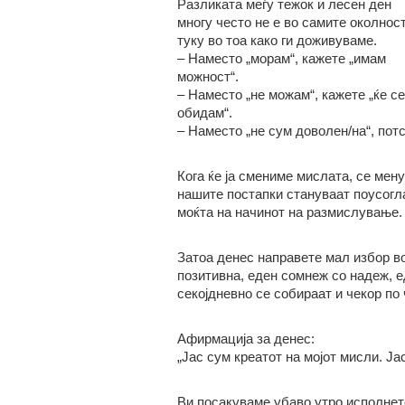
Разликата меѓу тежок и лесен ден
многу често не е во самите околност
туку во тоа како ги доживуваме.
– Наместо „морам“, кажете „имам
можност“.
– Наместо „не можам“, кажете „ќе се
обидам“.
– Наместо „не сум доволен/на“, потс
Кога ќе ја смениме мислата, се мену
нашите постапки стануваат поусогла
моќта на начинот на размислување.
Затоа денес направете мал избор во
позитивна, еден сомнеж со надеж, е
секојдневно се собираат и чекор по
Афирмација за денес:
„Јас сум креатот на мојот мисли. Ја
Ви посакуваме убаво утро исполнето