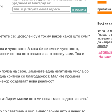
и,
приватна 
Број на с
Фала на г
Гласавте 
етете се: „доволен сум токму ваков каков што сум.“
актуелни 
да напра
анкета
!
ва и чувството. А кога ќе се смени чувството,
Страница
сени со тоа што навистина го посакуваме. Тоа е
Направи 
 полза на себе. Заменете една негативна мисла со
дна критика со благодарност. Малите промени
 чекор создаваат нова реалност.
с избирам мисли што ми носат мир, радост и сила.“
 со светлина и мир. Благодариме што и денес го