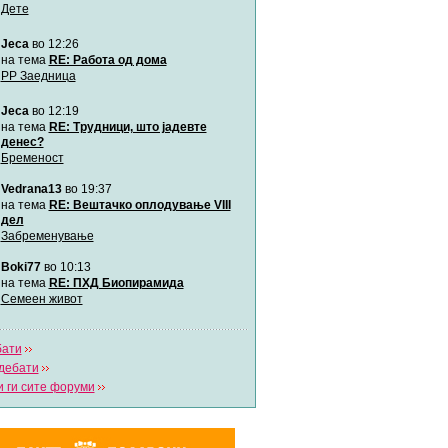
Дете
Jeca
во 12:26
Мими
Автор:
Милен4е
на тема
RE: Работа од дома
РР Заедница
Jeca
во 12:19
забава Бремените
Автор:
bobik
на тема
RE: Трудници, што јадевте
денес?
Бременост
Цааци
Vedrana13
во 19:37
Автор:
Цааци
на тема
RE: Вештачко оплодување VIII
дел
Забременување
Mimi
Автор:
Miimii
Boki77
во 10:13
на тема
RE: ПХД Биопирамида
Семеен живот
Напиши свој дневник
Погледни ги сите дневници
бати
дебати
 ги сите форуми