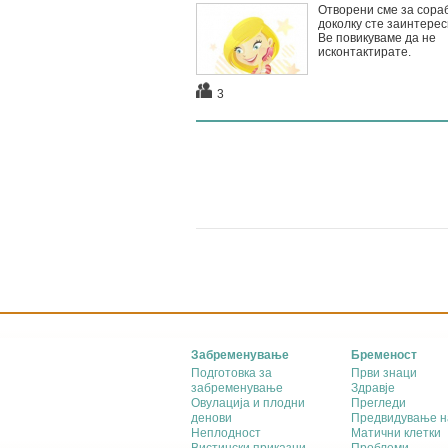
Отворени сме за сораб
доколку сте заинтере
Ве повикуваме да не
исконтактирате.
3
Забременување
Бременост
Подготовка за
Први знаци
забременување
Здравје
Овулација и плодни
Прегледи
денови
Предвидување н
Неплодност
Матични клетки