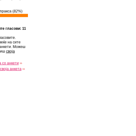
пракса (
82%
)
ите гласови: 11
ласовите.
веќе на сите
анкети. Можеш
виш
своја
 со анкети
своја анкета