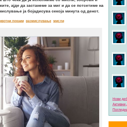
ите, ајде да застанеме за миг и да се потсетиме на
ислување ја бојадисува секоја минута од денот.
ивотни лекции
размислување
мисли
Нови де
Активни 
Погледни