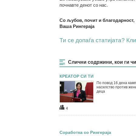
почнавте денот со нас.
Со љубов, почит и благодарност,
Ваша Рингераја
Ти се допаѓа статијата? Клик
Слични содржини, кои ги ч
КРЕАТОР СИ ТИ
По повод 16 дена кам
насилство против жен
деца
4
Соработка со Рингераја