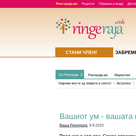
Рингераја.мк
Рецепти
Убавина и мода
Детск
СТАНИ ЧЛЕН!
ЗАБРЕМ
За Рингераја
Рингераја.мк
Маркетинг
Најнови вести од земјата и светот
Актуелно
Вашиот ум - вашата 
Ваша Рингераја
, 9.9.2025
Пред нас е нов ден. Свежа страниц