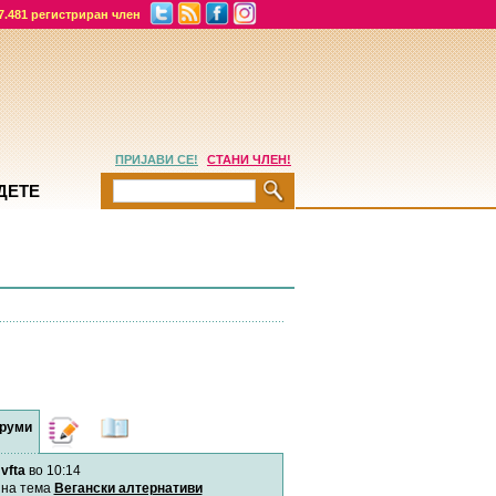
7.481 регистриран член
ПРИЈАВИ СЕ!
СТАНИ ЧЛЕН!
ДЕТЕ
руми
Дневници
Најнови
содржини
vfta
во 10:14
Хепинес
Автор:
Хепинес
на тема
Вегански алтернативи