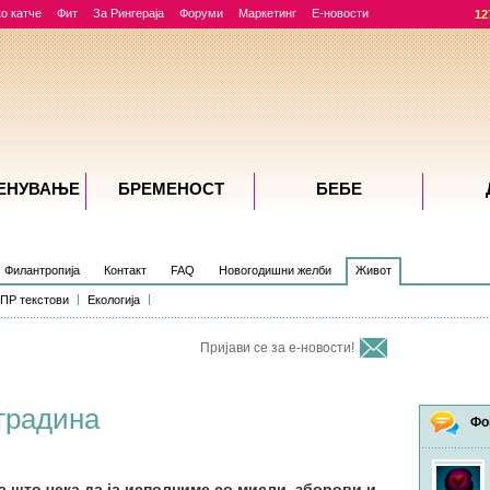
о катче
Фит
За Рингераја
Форуми
Маркетинг
Е-новости
12
ЕНУВАЊE
БРЕМЕНОСТ
БЕБЕ
Филантропија
Контакт
FAQ
Новогодишни желби
Живот
ПР текстови
Екологија
Пријави се за е-новости!
градина
Фо
а што чека да ја исполниме со мисли, зборови и