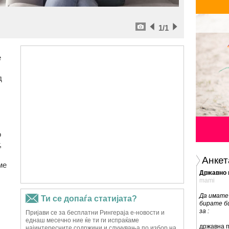
1
/1
е
д
о
,
Анкет
ме
Државно 
mami
Да имате 
бирате би
за :
државна п