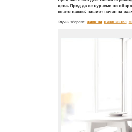
дела. Пред да се нурнеме во обврск
нешто важно: нашиот начин на разм
животни
живот и стил
ж
Клучни зборови: