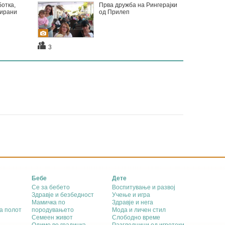
отка,
Прва дружба на Рингерајки
сирани
од Прилеп
3
Бебе
Дете
Се за бебето
Воспитување и развој
Здравје и безбедност
Учење и игра
Мамичка по
Здравје и нега
а полот
породувањето
Мода и личен стил
Семеен живот
Слободно време