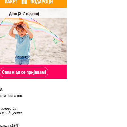
а
или приватно
услови да
 се одлучиле
ракса (
18%
)