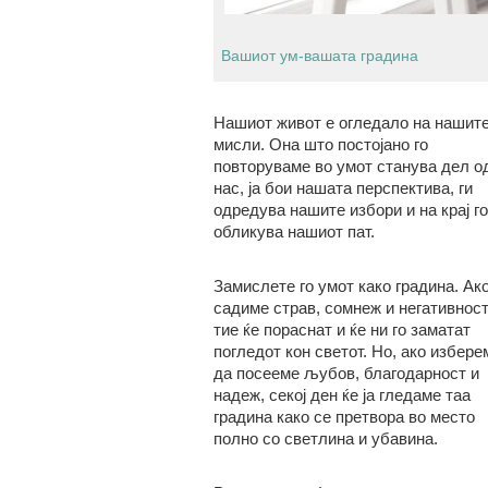
Вашиот ум-вашата градина
Нашиот живот е огледало на нашит
мисли. Она што постојано го
повторуваме во умот станува дел о
нас, ја бои нашата перспектива, ги
одредува нашите избори и на крај го
обликува нашиот пат.
Замислете го умот како градина. Ак
садиме страв, сомнеж и негативност
тие ќе пораснат и ќе ни го заматат
погледот кон светот. Но, ако избере
да посееме љубов, благодарност и
надеж, секој ден ќе ја гледаме таа
градина како се претвора во место
полно со светлина и убавина.