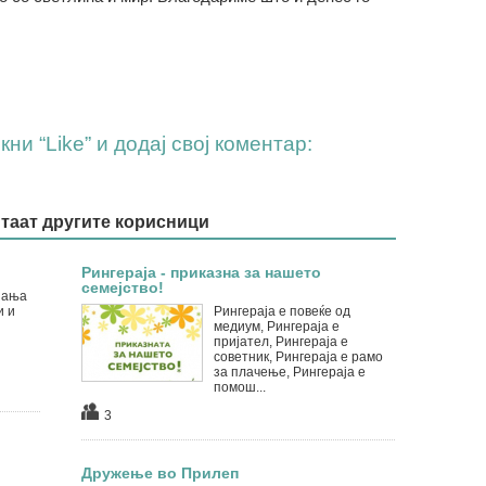
ни “Like” и додај свој коментар:
итаат другите корисници
Рингераја - приказна за нашето
семејство!
пања
и и
Рингераја е повеќе од
медиум, Рингераја е
пријател, Рингераја е
советник, Рингераја е рамо
за плачење, Рингераја е
помош...
3
Дружење во Прилеп