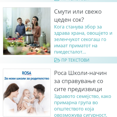
Смути или свежо
цеден сок?
Кога станува збор за
здрава храна, овошјето и
зеленчукот секогаш го
имаат приматот на
пиедесталот...
ПР ТЕКСТОВИ
Роса Школи-начин
за справување со
сите предизвици
Здравото семејство, како
примарна група во
општеството која
овозможува сигурност,