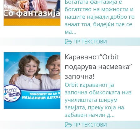
Богатата фантазија е
богатство на можности и
нашите најмали добро го
знаат тоа, бидејќи тие се
ма...
ПР ТЕКСТОВИ
Караванот“Orbit
подарува насмевка”
започна!
Orbit караванот ја
започна обиколката низ
училиштата ширум
земјата, преку која на
забавен начин д...
ПР ТЕКСТОВИ