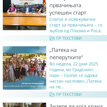
првачињата
успешен старт
Слаток и освежувачки
старт за првачињата – со
љубов од Плазма и Роса.
ПР ТЕКСТОВИ
„Патека на
пеперутките“
Во недела, 22 јуни 2025
година, во Градскиот
парк – Скопје се одржа
настан насловен „Патека
на пе...
ПР ТЕКСТОВИ
Знаете ли која храна