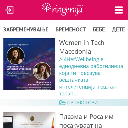
ЗАБРЕМЕНУВАЊЕ
БРЕМЕНОСТ
БЕБЕ
ДЕТЕ
Women in Tech
Macedonia
AI4HerWellbeing е
еднодневна работилница
која ги поврзува
вештачката
интелигенција, гешталт-
терап...
ПР ТЕКСТОВИ
Плазма и Роса им
посакуваат на