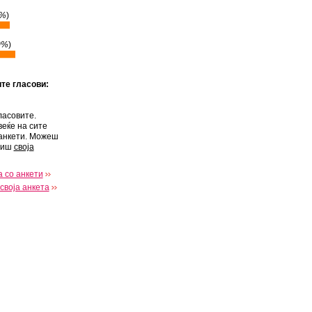
6%
)
0%
)
ите гласови:
ласовите.
веќе на сите
анкети. Можеш
виш
своја
 со анкети
своја анкета