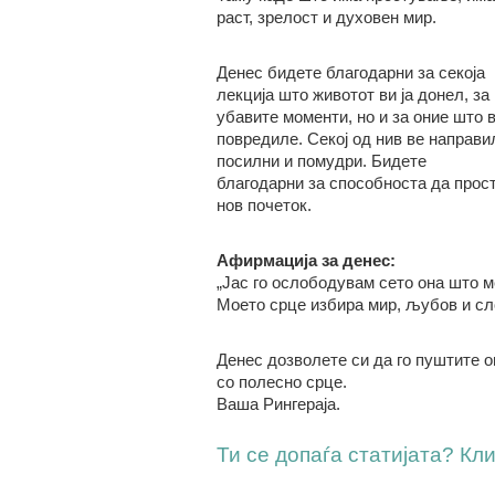
раст, зрелост и духовен мир.
Денес бидете благодарни за секоја
лекција што животот ви ја донел, за
убавите моменти, но и за оние што 
повредиле. Секој од нив ве направи
посилни и помудри. Бидете
благодарни за способноста да прост
нов почеток.
Афирмација за денес:
„Јас го ослободувам сето она што м
Моето срце избира мир, љубов и сло
Денес дозволете си да го пуштите о
со полесно срце.
Ваша Рингераја.
Ти се допаѓа статијата? Клик