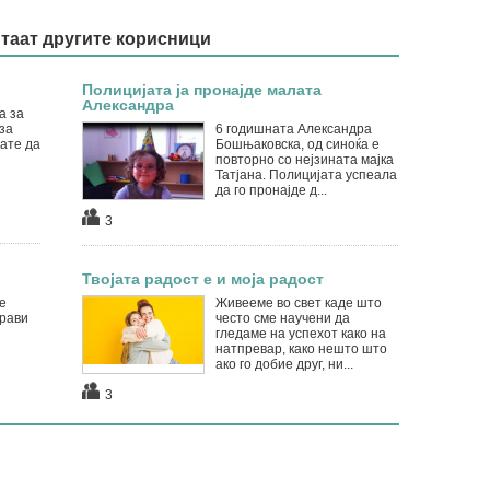
итаат другите корисници
Полицијата ја пронајде малата
Александра
а за
за
6 годишната Александра
ате да
Бошњаковска, од синоќа е
повторно со нејзината мајка
Татјана. Полицијата успеала
да го пронајде д...
3
Твојата радост е и моја радост
е
Живееме во свет каде што
прави
често сме научени да
гледаме на успехот како на
натпревар, како нешто што
ако го добие друг, ни...
3