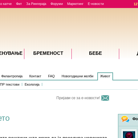
о катче
Фит
За Рингераја
Форуми
Маркетинг
Е-новости
12
ЕНУВАЊE
БРЕМЕНОСТ
БЕБЕ
Филантропија
Контакт
FAQ
Новогодишни желби
Живот
ПР текстови
Екологија
Пријави се за е-новости!
ето
Фо
ките вештини што може да ја поседува човечкото