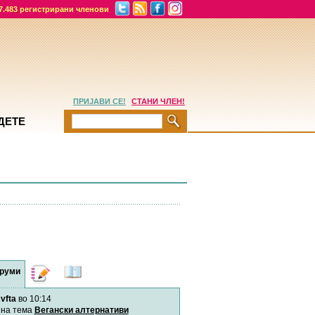
7.483 регистрирани членови
ПРИЈАВИ СЕ!
СТАНИ ЧЛЕН!
ДЕТЕ
руми
Дневници
Најнови
содржини
vfta
во 10:14
Хепинес
Автор:
Хепинес
на тема
Вегански алтернативи