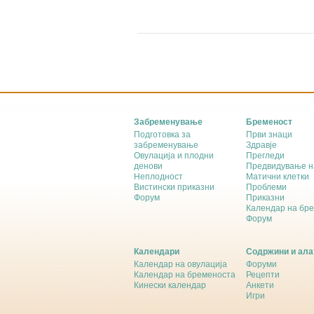
Забременување
Бременост
Подготовка за
Први знаци
забременување
Здравје
Овулација и плодни
Прегледи
денови
Предвидување н
Неплодност
Матични клетки
Вистински приказни
Проблеми
Форум
Приказни
Календар на бр
Форум
Календари
Содржини и ала
Календар на овулација
Форуми
Календар на бременоста
Рецепти
Кинески календар
Анкети
Игри