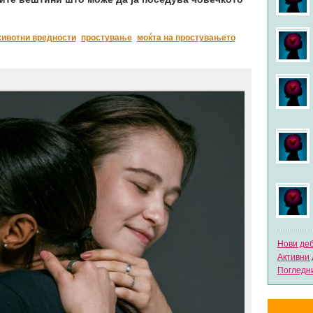
ивотни вредности
простување
моќта на простувањето
Нови де
Активни 
Погледни