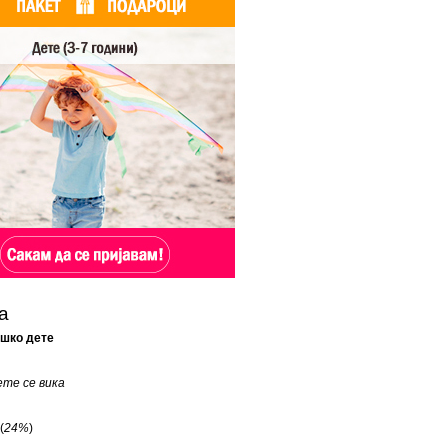
а
ашко дете
те се вика
(
24%
)