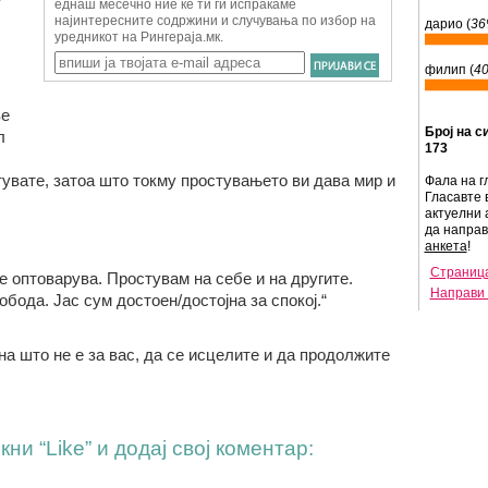
дарио (
3
филип (
4
ве
Број на с
л
173
увате, затоа што токму простувањето ви дава мир и
Фала на г
Гласавте 
актуелни 
да напра
анкета
!
Страница
е оптоварува. Простувам на себе и на другите.
Направи 
бода. Јас сум достоен/достојна за спокој.“
на што не е за вас, да се исцелите и да продолжите
ни “Like” и додај свој коментар: