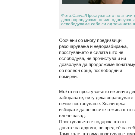
Фото:Canva/Простувањето не значи 
дека оправдуваме нечие однесување.
ослободуваме себе си од тежината ш
Соочени со многу предизвици,
разочарувања и недоразбирања,
простувањето е силата што нè
ослободува, нè прочистува и ни
дозволува да продолжиме понатам
со полесн срце, послободни и
помирни.
Моќта на простувањето не значи де
заборавате, ниту дека оправдувате
нечие постапување. Значи дека
избирате да не носите тежина што в
влече назад.
Простувањето е подарок што го
давате на другиот, но пред сè на себ
Таму каде што има простување, има