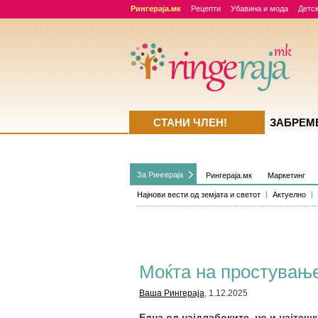
Рингераја.мк
Рецепти
Убавина и мода
Детск
СТАНИ ЧЛЕН!
ЗАБРЕМ
За Рингераја
Рингераја.мк
Маркетинг
Најнови вести од земјата и светот
Актуелно
Моќта на простувањ
Ваша Рингераја
, 1.12.2025
Една од најдлабоките, но и најтеш