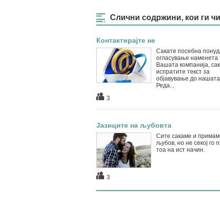
Слични содржини, кои ги ч
Контактирајте не
Сакате посебна понуд
огласување наменета 
Вашата компанија, сак
испратите текст за
објавување до нашата
Реда...
3
Јазиците на љубовта
Сите сакаме и примам
љубов, но не секој го 
тоа на ист начин.
3