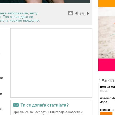
дека забораваме, ниту
1
/1
 Тоа значи дека се
то ја носиме предолго.
у
ка
Анкет
име за м
macci
е
првото де
лора
е.
кристијан 