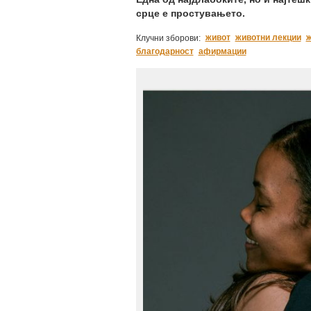
срце е простувањето.
живот
животни лекции
ж
Клучни зборови:
благодарност
афирмации