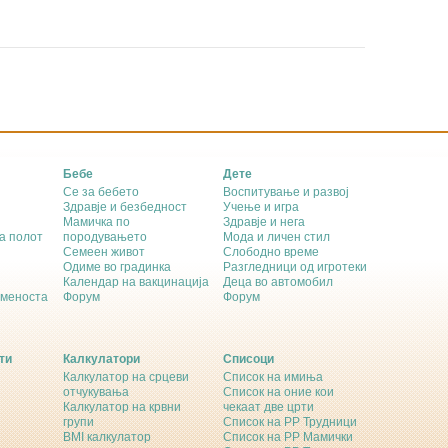
Бебе
Дете
Се за бебето
Воспитување и развој
Здравје и безбедност
Учење и игра
Мамичка по
Здравје и нега
а полот
породувањето
Мода и личен стил
Семеен живот
Слободно време
Одиме во градинка
Разгледници од игротеки
Календар на вакцинација
Деца во автомобил
еменоста
Форум
Форум
ти
Калкулатори
Списоци
Калкулатор на срцеви
Список на имиња
отчукувања
Список на оние кои
Калкулатор на крвни
чекаат две црти
групи
Список на РР Трудници
BMI калкулатор
Список на РР Мамички