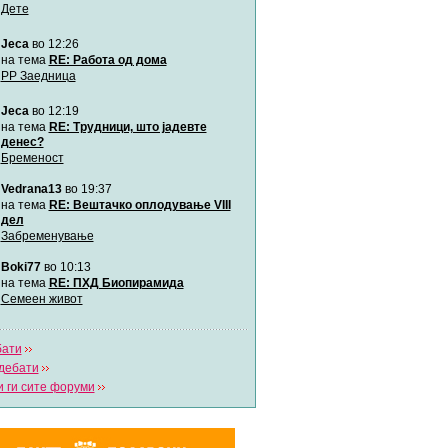
Дете
Jeca
во 12:26
Мими
Автор:
Милен4е
на тема
RE: Работа од дома
РР Заедница
Jeca
во 12:19
забава Бремените
Автор:
bobik
на тема
RE: Трудници, што јадевте
денес?
Бременост
Цааци
Vedrana13
во 19:37
Автор:
Цааци
на тема
RE: Вештачко оплодување VIII
дел
Забременување
Mimi
Автор:
Miimii
Boki77
во 10:13
на тема
RE: ПХД Биопирамида
Семеен живот
Напиши свој дневник
Погледни ги сите дневници
бати
дебати
 ги сите форуми