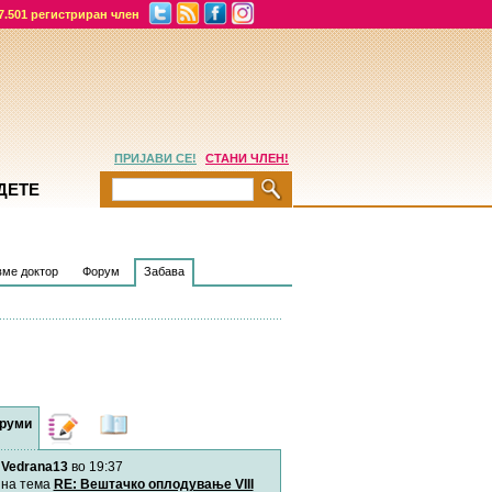
7.501 регистриран член
ПРИЈАВИ СЕ!
СТАНИ ЧЛЕН!
ДЕТЕ
ме доктор
Форум
Забава
руми
Дневници
Најнови
содржини
Vedrana13
во 19:37
Хепинес
Автор:
Хепинес
на тема
RE: Вештачко оплодување VIII