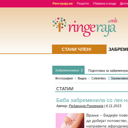
Рингераја.мк
Рецепти
Убавина и мода
Детск
СТАНИ ЧЛЕН!
ЗАБРЕМ
Забременувањe
Подготовка за забремену
Фотографии
Видеа
Celebrities
Занимливо
СТАТИИ
Баба забременила со лек н
Автор:
Редакција Рингераја
| 6.11.2015
Врање – Бидејќи повеќ
да добијат потомство
направила афродизија