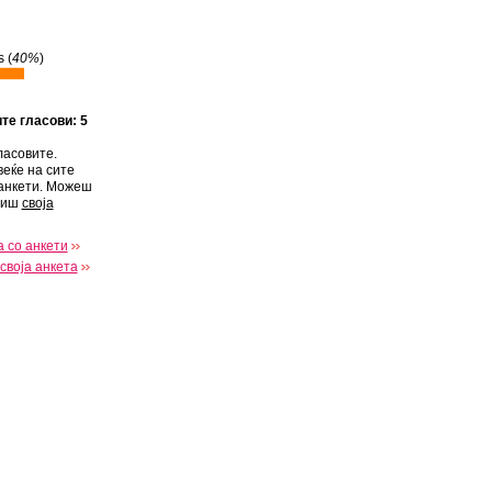
 (
40%
)
ите гласови: 5
ласовите.
веќе на сите
анкети. Можеш
виш
своја
 со анкети
своја анкета