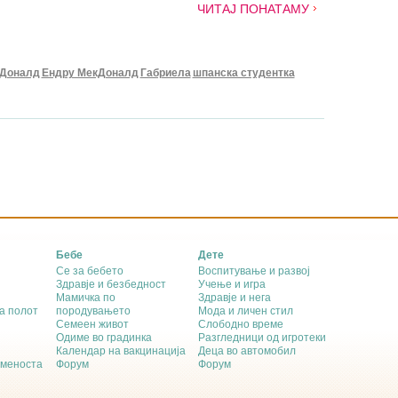
ЧИТАЈ ПОНАТАМУ
кДоналд
Ендру МекДоналд
Габриела
шпанска студентка
Бебе
Дете
Се за бебето
Воспитување и развој
Здравје и безбедност
Учење и игра
Мамичка по
Здравје и нега
а полот
породувањето
Мода и личен стил
Семеен живот
Слободно време
Одиме во градинка
Разгледници од игротеки
Календар на вакцинација
Деца во автомобил
еменоста
Форум
Форум