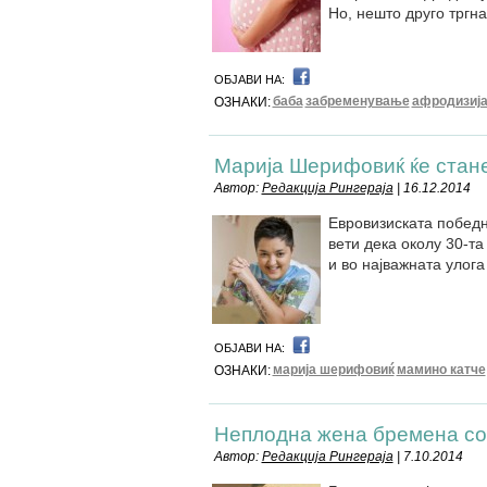
Но, нешто друго тргна
ОБЈАВИ НА:
баба
забременување
афродизија
ОЗНАКИ:
Марија Шерифовиќ ќе стане
Автор:
Редакција Рингераја
| 16.12.2014
Евровизиската победни
вети дека околу 30-та
и во најважната улога
ОБЈАВИ НА:
марија шерифовиќ
мамино катче
ОЗНАКИ:
Неплодна жена бремена со
Автор:
Редакција Рингераја
| 7.10.2014