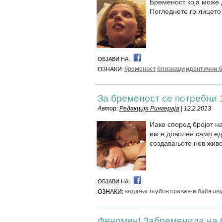
Бременост која може 
Погледнете го лицето 
ОБЈАВИ НА:
бременост
близнаци
идентични 
ОЗНАКИ:
За бременост се потребни 
Автор:
Редакција Рингераја
| 12.2.2013
Иако според бројот н
им е доволен само ед
создавањето нов живо
ОБЈАВИ НА:
водење љубов
правење бебе
ов
ОЗНАКИ:
Феномен! Забременила на 