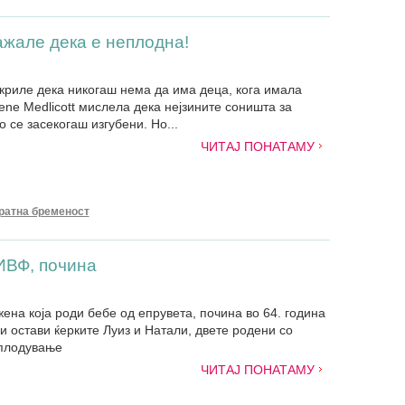
ажале дека е неплодна!
ткриле дека никогаш нема да има деца, кога имала
ene Medlicott мислела дека нејзините соништа за
 се засекогаш изгубени. Но...
ЧИТАЈ ПОНАТАМУ
ратна бременост
 ИВФ, почина
ена која роди бебе од епрувета, почина во 64. година
ги остави ќерките Луиз и Натали, двете родени со
плодување
ЧИТАЈ ПОНАТАМУ