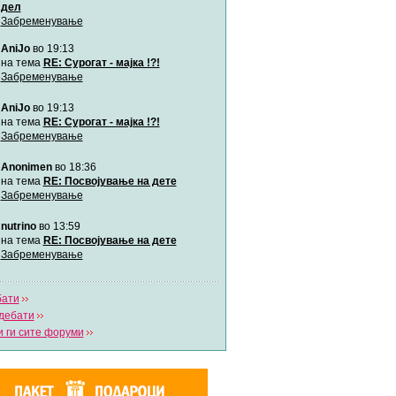
дел
Забременување
Мими
AniJo
во 19:13
Автор:
Милен4е
на тема
RE: Сурогат - мајка !?!
Забременување
забава Бремените
AniJo
во 19:13
Автор:
bobik
на тема
RE: Сурогат - мајка !?!
Забременување
Цааци
Anonimen
во 18:36
Автор:
Цааци
на тема
RE: Посвојување на дете
Забременување
Mimi
nutrino
во 13:59
Автор:
Miimii
на тема
RE: Посвојување на дете
Забременување
Напиши свој дневник
бати
Погледни ги сите дневници
дебати
 ги сите форуми