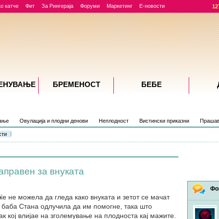
о катче
Фит
За Рингераја
Форуми
Маркетинг
Е-новости
12
ЕНУВАЊE
БРЕМЕНОСТ
БЕБЕ
вање
Овулација и плодни денови
Неплодност
Вистински приказни
Прашав
сти
аправен за внуката
Фо
е не можела да гледа како внуката и зетот се мачат
, баба Стана одлучила да им помогне, така што
к кој влијае на зголемување на плодноста кај мажите.