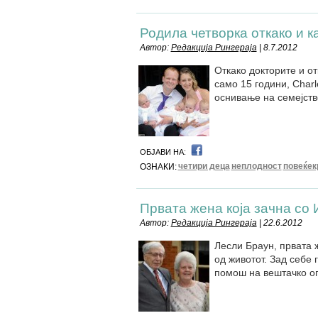
Родила четворка откако и к
Автор:
Редакција Рингераја
| 8.7.2012
Откако докторите и о
само 15 години, Charl
оснивање на семејство
ОБЈАВИ НА:
четири деца
неплодност
повеќек
ОЗНАКИ:
Првата жена која зачна со
Автор:
Редакција Рингераја
| 22.6.2012
Лесли Браун, првата ж
од животот. Зад себе 
помош на вештачко о