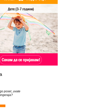
а
 go poset_uvate
Ringeraja?