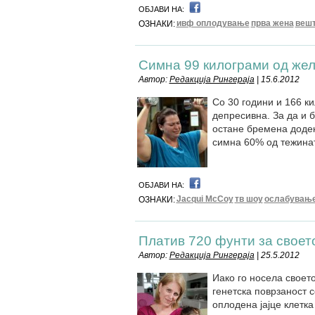
ОБЈАВИ НА:
ивф оплодување
прва жена
веш
ОЗНАКИ:
Симна 99 килограми од жел
Автор:
Редакција Рингераја
| 15.6.2012
Со 30 години и 166 к
депресивна. За да и 
остане бремена додек
симна 60% од тежинат
ОБЈАВИ НА:
Jacqui McCoy
тв шоу
ослабувањ
ОЗНАКИ:
Платив 720 фунти за своето
Автор:
Редакција Рингераја
| 25.5.2012
Иако го носела своето
генетска поврзаност с
оплодена јајце клетка