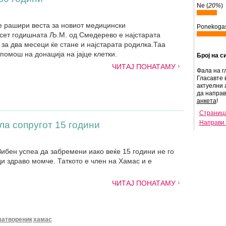
Ne (
20%
)
е рашири веста за новиот медицински
Ponekogas
ет годишната Љ.М. од Смедерево е најстарата
 за два месеци ќе стане и најстарата родилка.Таа
помош на донација на јајце клетки.
Број на с
ЧИТАЈ ПОНАТАМУ
Фала на г
Гласавте 
актуелни 
да напра
анкета
!
Страница
Направи 
ла сопругот 15 години
ибен успеа да забремени иако веќе 15 години не го
ди здраво момче. Таткото е член на Хамас и е
ЧИТАЈ ПОНАТАМУ
затвореник
хамас