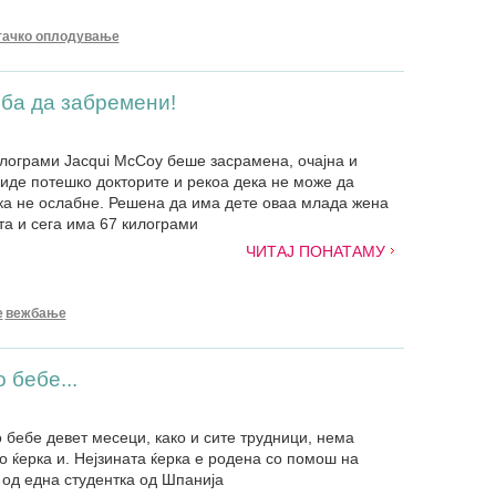
тачко оплодување
ба да забремени!
илограми Jacqui McCoy беше засрамена, очајна и
биде потешко докторите и рекоа дека не може да
а не ослабне. Решена да има дете оваа млада жена
а и сега има 67 килограми
ЧИТАЈ ПОНАТАМУ
е
вежбање
 бебе...
 бебе девет месеци, како и сите трудници, нема
о ќерка и. Нејзината ќерка е родена со помош на
 од една студентка од Шпанија