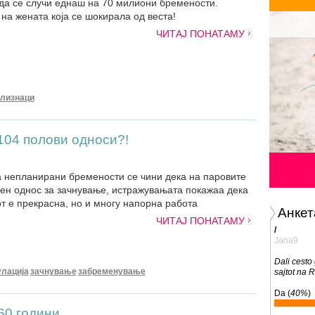
да се случи еднаш на 70 милиони бремености.
на жената која се шокирала од веста!
ЧИТАЈ ПОНАТАМУ
близнаци
104 полови односи?!
а непланирани бремености се чини дека на паровите
ен однос за зачнување, истражувањата покажаа дека
т е прекрасна, но и многу напорна работа
Анкет
ЧИТАЈ ПОНАТАМУ
/
Jana9
Dali cesto
улација
зачнување
забременување
sajtot na 
Da (
40%
)
60 години