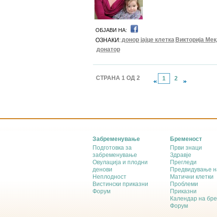
ОБЈАВИ НА:
донор јајце клетка
Викторија Ме
ОЗНАКИ:
донатор
СТРАНА 1 ОД 2
1
2
Забременување
Бременост
Подготовка за
Први знаци
забременување
Здравје
Овулација и плодни
Прегледи
денови
Предвидување н
Неплодност
Матични клетки
Вистински приказни
Проблеми
Форум
Приказни
Календар на бр
Форум