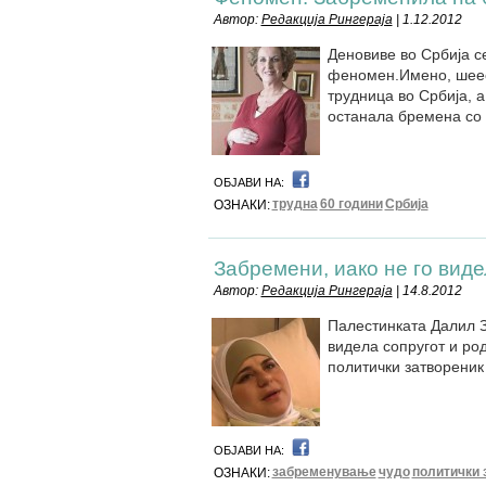
Автор:
Редакција Рингераја
| 1.12.2012
Деновиве во Србија с
феномен.Имено, шеес
трудница во Србија, а
останала бремена со 
ОБЈАВИ НА:
трудна
60 години
Србија
ОЗНАКИ:
Забремени, иако не го виде
Автор:
Редакција Рингераја
| 14.8.2012
Палестинката Далил З
видела сопругот и ро
политички затвореник
ОБЈАВИ НА:
забременување
чудо
политички 
ОЗНАКИ: