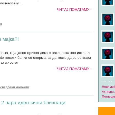
ло наопаку...
ЧИТАЈ ПОНАТАМУ
к
 мајка?!
чка, која јавно призна дека е наклонета кон ист пол,
 ќе посети банка со сперма, за да може да се оствари
 за животот
ЧИТАЈ ПОНАТАМУ
Нови де
свадбени моменти
Активни 
Погледни
 2 пара идентични близнаци