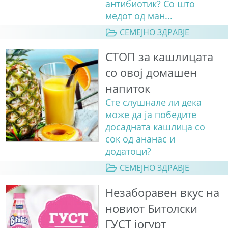
антибиотик? Со што
медот од ман...
СЕМЕЈНО ЗДРАВЈЕ
СТОП за кашлицата
со овој домашен
напиток
Сте слушнале ли дека
може да ја победите
досадната кашлица со
сок од ананас и
додатоци?
СЕМЕЈНО ЗДРАВЈЕ
Незаборавен вкус на
новиот Битолски
ГУСТ јогурт