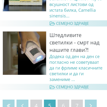
всушност листови од
истата билка, Camellia
sinensis...
СЕМЕЈНО ЗДРАВЈЕ
Штедливите
светилки - смрт над
нашите глави?!
Додека од ден на ден се
погласно не советуваат
да ги фрлиме класичните
светилки и да ги
замениме ...
СЕМЕЈНО ЗДРАВЈЕ
4
5
6
7