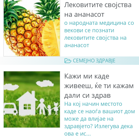
Лековитите својства
на ананасот
о народната медицина со
векови се познати
лековитите својства на
ананасот
СЕМЕЈНО ЗДРАВЈЕ
Кажи ми каде
живееш, ќе ти кажам
дали си здрав
На кој начин местото
каде се наоѓа вашиот дом
може да влијае на
здравјето? Излегува дека
ова е ис...