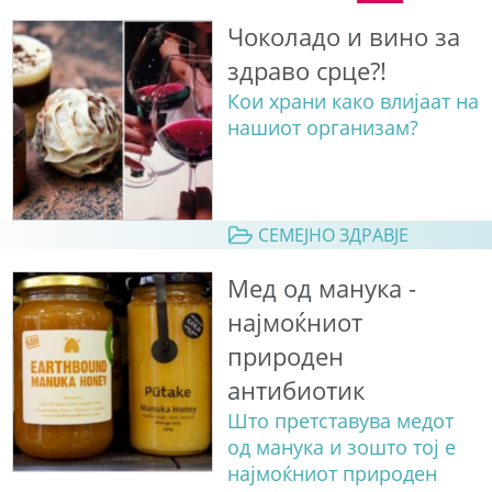
Чоколадо и вино за
здраво срце?!
Кои храни како влијаат на
нашиот организам?
СЕМЕЈНО ЗДРАВЈЕ
Мед од манука -
најмоќниот
природен
антибиотик
Што претставува медот
од манука и зошто тој е
најмоќниот природен