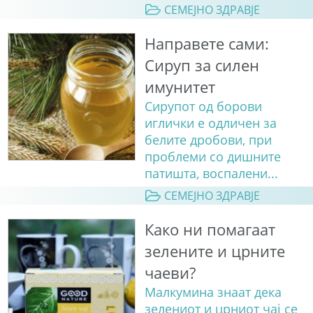
СЕМЕЈНО ЗДРАВЈЕ
Направете сами:
Сируп за силен
имунитет
Сирупот од борови
иглички е одличен за
белите дробови, при
проблеми со дишните
патишта, воспалени...
СЕМЕЈНО ЗДРАВЈЕ
Како ни помагаат
зелените и црните
чаеви?
Малкумина знаат дека
зелениот и црниот чај се