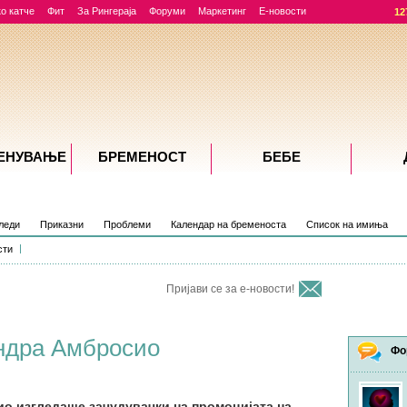
о катче
Фит
За Рингераја
Форуми
Маркетинг
Е-новости
12
ЕНУВАЊE
БРЕМЕНОСТ
БЕБЕ
леди
Приказни
Проблеми
Календар на бременоста
Список на имиња
сти
Пријави се за е-новости!
ндра Амбросио
Фо
о изгледаше зачудувачки на промоцијата на