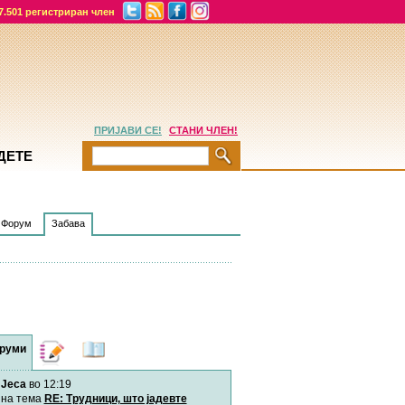
7.501 регистриран член
ПРИЈАВИ СЕ!
СТАНИ ЧЛЕН!
ДЕТЕ
Форум
Забава
руми
Дневници
Најнови
содржини
Jeca
во 12:19
Хепинес
Автор:
Хепинес
на тема
RE: Трудници, што јадевте