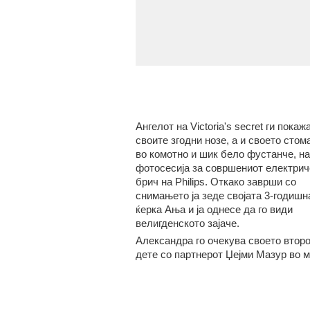
Ангелот на Victoria's secret ги покаж
своите згодни нозе, а и своето стом
во комотно и шик бело фустанче, на
фотосесија за совршениот електрич
брич на Philips. Откако заврши со
снимањето ја зеде својата 3-годишн
ќерка Ања и ја однесе да го види
велигденското зајаче.
Александра го очекува своето втор
дете со партнерот Џејми Мазур во м