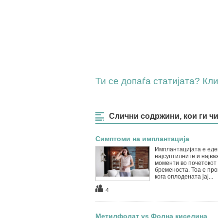
Ти се допаѓа статијата? Клик
Слични содржини, кои ги ч
Симптоми на имплантација
Имплантацијата е еде
најсуптилните и најва
моменти во почетокот
бременоста. Тоа е пр
кога оплодената јај...
4
Метилфолат vs Фолна киселина