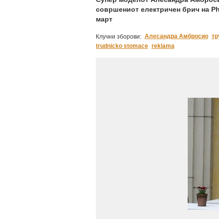
совршениот електричен брич на Phi
март
Алесандра Амбросио
тр
Клучни зборови:
trudnicko stomace
reklama