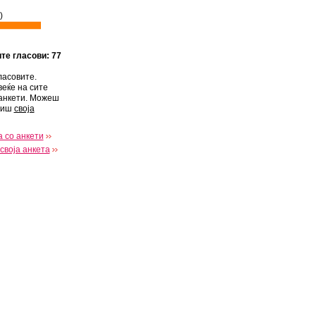
)
ите гласови: 77
ласовите.
веќе на сите
анкети. Можеш
виш
своја
 со анкети
своја анкета