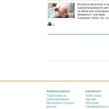
Фолната киселина е е
најпрепишуваните ви
за жени кои планираа
бременост или веќе
очекуваат бебе. Но, сe 
3
Забременување
Бременост
Подготовка за
Први знаци
забременување
Здравје
Овулација и плодни
Прегледи
денови
Предвидување н