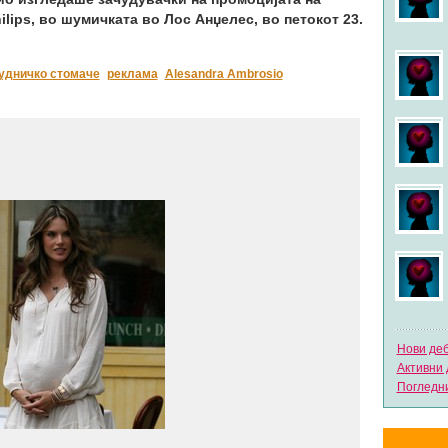
lips, во шумичката во Лос Анџелес, во петокот 23.
удничко стомаче
реклама
Alesandra Ambrosio
Нови де
Активни 
Погледни