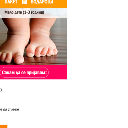
а
e da ziveete
)