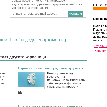
kuka (
58%
Број на с
Фала на г
Гласавте 
актуелни 
да напра
ни “Like” и додај свој коментар:
анкета
!
Страница
Направи 
итаат другите корисници
Најчести симптоми пред менструација
н од
Неколку дена пред
жни
почетокот на
 на
менструацијата, многу жени
оцесот
забележуваат физички и
емоционални промени.
4
Благи грчеви за време на бременоста