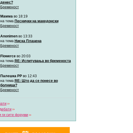
денес?
Бременост
Мими
Мамма
во 18:19
Автор:
Милен4е
на тема
Песнички на македонски
Бременост
забава Бремените
Anonimen
во 13:33
Автор:
bobik
на тема
Ниска Плацена
Бременост
Цааци
Flowerce
во 20:03
Автор:
Цааци
на тема
RE: Испитувања во бременоста
Бременост
Mimi
Палешка РР
во 12:43
Автор:
Miimii
на тема
RE: Што да се понесе во
болница?
Бременост
Напиши свој дневник
Погледни ги сите дневници
бати
дебати
 ги сите форуми