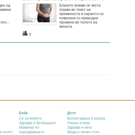
ден од
Благите грчеви се честа
тамини
појава во текот на
т
бременоста и најчесто се
поврзани со природни
поч...
промени во телото на
жената.
3
Бебе
Дете
Се за бебето
Воспитување и развој
Здравје и безбедност
Учење и игра
Мамичка по
Здравје и нега
а полот
породувањето
Мода и личен стил