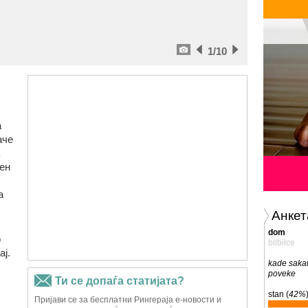
1
/10
а
аче
ен
а
Анкет
dom
о
bilbilce
ај.
kade sakat
poveke
stan (
42%