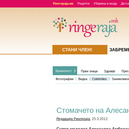
Рингераја.мк
Рецепти
Убавина и мода
Детск
СТАНИ ЧЛЕН!
ЗАБРЕМ
Бременост
Први знаци
Здравје
Прег
Фотографии
Видеа
Celebrities
Занимливо
Стомачето на Алеса
Редакција Рингераја
, 25.3.2012
Супер моделот Алесандра Амброси