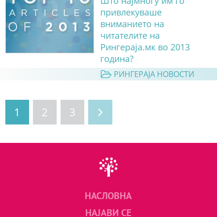
Што најмногу им го
привлекуваше
вниманието на
читателите на
Рингераја.мк во 2013
година?
РИНГЕРАЈА НОВОСТИ
1
2
3
НАСЛОВНА
НАЈАВИ СЕ