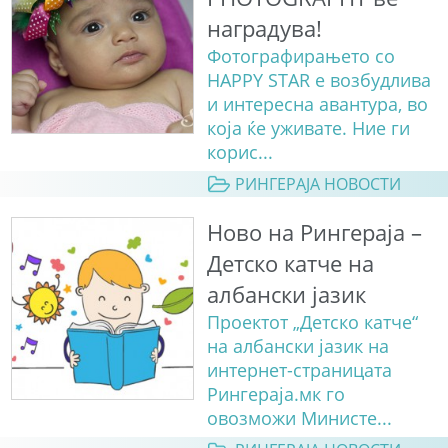
наградува!
Фотографирањето со
HAPPY STAR е возбудлива
и интересна авантура, во
која ќе уживате. Ние ги
корис...
РИНГЕРАЈА НОВОСТИ
Ново на Рингераја –
Детско катче на
албански јазик
Проектот „Детско катче“
на албански јазик на
интернет-страницата
Рингераја.мк го
овозможи Министе...