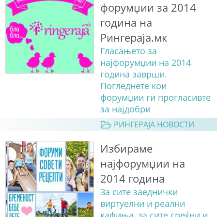
форумџии за 2014
година на
Рингераја.мк
Гласањето за
најфорумџии на 2014
година заврши.
Погледнете кои
форумџии ги прогласивте
за најдобри
РИНГЕРАЈА НОВОСТИ
Избираме
најфорумџии на
2014 година
За сите заеднички
виртуелни и реални
кафиња, за сите среќни и