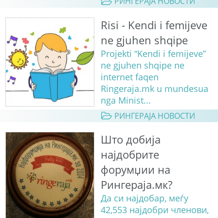
РИНГЕРАЈА НОВОСТИ
Risi - Kendi i femijeve
ne gjuhen shqipe
Projekti “Kendi i femijeve”
ne gjuhen shqipe ne
internet faqen
Ringeraja.mk u mundesua
nga Minist...
РИНГЕРАЈА НОВОСТИ
Што добија
најдобрите
форумџии на
Рингераја.мк?
Да си најдобар, меѓу
42,553 најдобри членови,