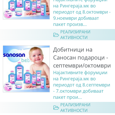
на Рингераја.мк во
периодот од 8.октомври -
9.ноември добиваат
пакет произв...
РЕАЛИЗИРАНИ
АКТИВНОСТИ
Добитници на
Саносан подароци -
септември/октомври
Најактивните форумџии
на Рингераја.мк во
периодот од 8.септември
- 7.октомври добиваат
пакет прои...
РЕАЛИЗИРАНИ
АКТИВНОСТИ