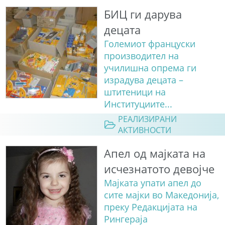
БИЦ ги дарува
децата
Големиот француски
производител на
училишна опрема ги
израдува децата –
штитеници на
Институциите...
РЕАЛИЗИРАНИ
АКТИВНОСТИ
Апел од мајката на
исчезнатото девојче
Мајката упати апел до
сите мајки во Македонија,
преку Редакцијата на
Рингераја