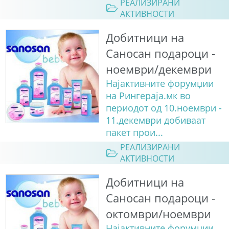
РЕАЛИЗИРАНИ
АКТИВНОСТИ
Добитници на
Саносан подароци -
ноември/декември
Најактивните форумџии
на Рингераја.мк во
периодот од 10.ноември -
11.декември добиваат
пакет прои...
РЕАЛИЗИРАНИ
АКТИВНОСТИ
Добитници на
Саносан подароци -
октомври/ноември
Најактивните форумџии