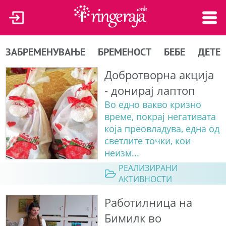
ЗАБРЕМЕНУВАЊЕ
БРЕМЕНОСТ
БЕБЕ
ДЕТЕ
Добротворна акција
- донирај лаптоп
Во едно вакво кризно
време, покрај негативата
која преовладува, една од
светлите точки, кои
неизм...
РЕАЛИЗИРАНИ
АКТИВНОСТИ
Работилница на
Бимилк во