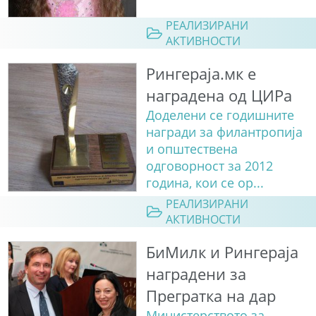
РЕАЛИЗИРАНИ
АКТИВНОСТИ
Рингераја.мк е
наградена од ЦИРа
Доделени се годишните
награди за филантропија
и општествена
одговорност за 2012
година, кои се ор...
РЕАЛИЗИРАНИ
АКТИВНОСТИ
БиМилк и Рингераја
наградени за
Прегратка на дар
Министерството за