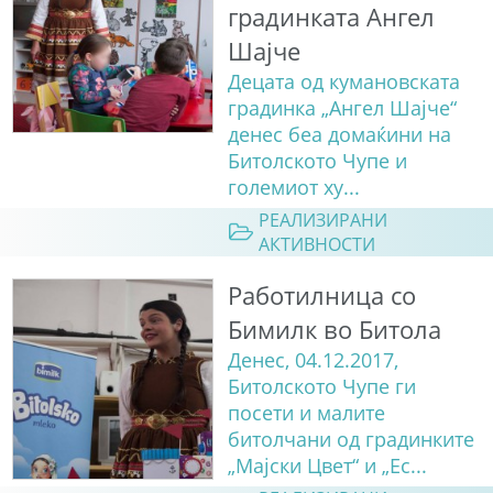
градинката Ангел
Шајче
Децата од кумановската
градинка „Ангел Шајче“
денес беа домаќини на
Битолското Чупе и
големиот ху...
РЕАЛИЗИРАНИ
АКТИВНОСТИ
Работилница со
Бимилк во Битола
Денес, 04.12.2017,
Битолското Чупе ги
посети и малите
битолчани од градинките
„Мајски Цвет“ и „Ес...