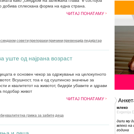
зната како „синдром на залежана глава“ е состојба
то добива сплескана форма на една страна.
ЧИТАЈ ПОНАТАМУ
синдром
совети
препораки
причини
превенција
педијатар
а уште од најрана возраст
децата е основен чекор за одржување на целокупното
ивотот. Всушност, тоа е од суштинско значење за
сти и квалитетот на животот, бидејќи убавите и здрави
а подобар живот
ЧИТАЈ ПОНАТАМУ
Анкет
млеко
Evgenija 
аби
квалитетна грижа за забите
деца
дали му д
млеко на 
година
иња и деца