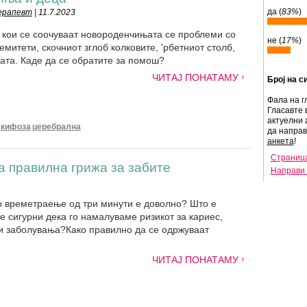
да (
83%
)
ерапевт
| 11.7.2023
 кои се соочуваат новороденчињата се проблеми со
не (
17%
)
емитети, скочниот зглоб колковите, 'рбетниот столб,
рата. Каде да се обратите за помош?
ЧИТАЈ ПОНАТАМУ
Број на с
Фала на г
Гласавте 
актуелни 
кифоза
церебрална
да напра
анкета
!
Страница
а правилна грижа за забите
Направи 
о времетраење од три минути е доволно? Што е
е сигурни дека го намалуваме ризикот за кариес,
и заболувања?Како правилно да се одржуваат
ЧИТАЈ ПОНАТАМУ