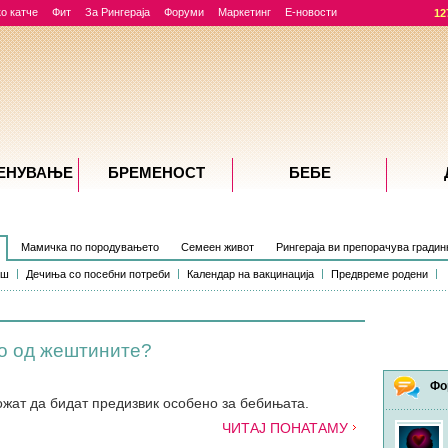
о катче
Фит
За Рингераја
Форуми
Маркетинг
Е-новости
12
ЕНУВАЊE
БРЕМЕНОСТ
БЕБЕ
Мамичка по породувањето
Семеен живот
Рингераја ви препорачува градин
ош
Дечиња со посебни потреби
Календар на вакцинација
Предвреме родени
то од жештините?
Фо
жат да бидат предизвик особено за бебињата.
ЧИТАЈ ПОНАТАМУ