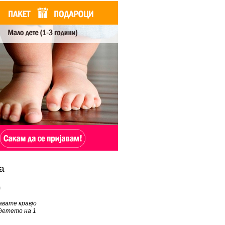
а
D
авате кравјо
детето на 1