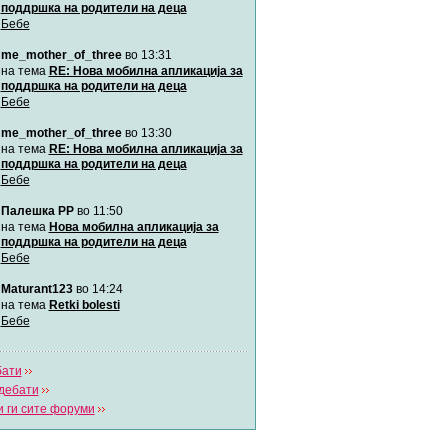
поддршка на родители на деца
Бебе
Мими
me_mother_of_three
во 13:31
Автор:
Милен4е
на тема
RE: Нова мобилна апликација за
поддршка на родители на деца
Бебе
забава Бремените
Автор:
bobik
me_mother_of_three
во 13:30
на тема
RE: Нова мобилна апликација за
поддршка на родители на деца
Цааци
Бебе
Автор:
Цааци
Палешка РР
во 11:50
на тема
Нова мобилна апликација за
поддршка на родители на деца
Mimi
Бебе
Автор:
Miimii
Maturant123
во 14:24
на тема
Retki bolesti
Бебе
Напиши свој дневник
Погледни ги сите дневници
бати
дебати
 ги сите форуми