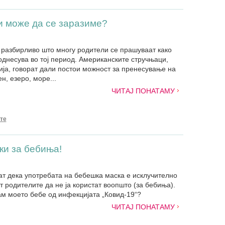
и може да се заразиме?
е разбирливо што многу родители се прашуваат како
однесува во тој период. Американските стручњаци,
ија, говорат дали постои можност за пренесување на
н, езеро, море...
ЧИТАЈ ПОНАТАМУ
те
ки за бебиња!
ат дека употребата на бебешка маска е исклучително
т родителите да не ја користат воопшто (за бебиња).
там моето бебе од инфекцијата „Ковид-19“?
ЧИТАЈ ПОНАТАМУ