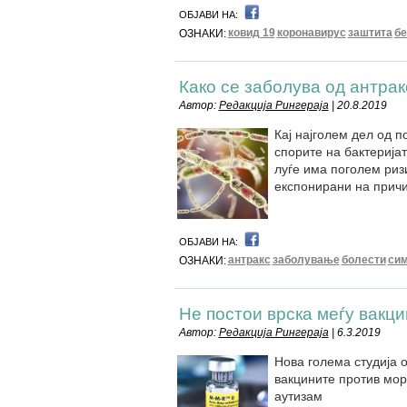
ОБЈАВИ НА:
ковид 19
коронавирус
заштита
бе
ОЗНАКИ:
Како се заболува од антрак
Автор:
Редакција Рингераја
| 20.8.2019
Кај најголем дел од 
спорите на бактеријат
луѓе има поголем риз
експонирани на прич
ОБЈАВИ НА:
антракс
заболување
болести
си
ОЗНАКИ:
Не постои врска меѓу вакц
Автор:
Редакција Рингераја
| 6.3.2019
Нова голема студија 
вакцините против мор
аутизам