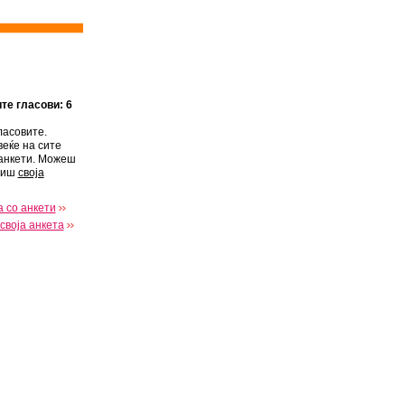
ите гласови: 6
ласовите.
веќе на сите
анкети. Можеш
виш
своја
 со анкети
своја анкета