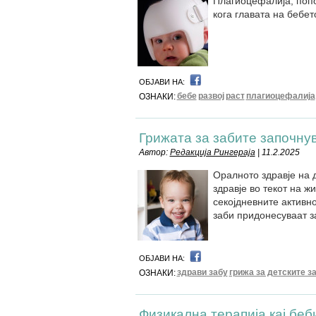
Плагиоцефалија, попо
кога главата на бебе
ОБЈАВИ НА:
бебе
развој
раст
плагиоцефалија
ОЗНАКИ:
Грижата за забите започнув
Автор:
Редакција Рингераја
| 11.2.2025
Оралното здравје на 
здравје во текот на ж
секојдневните активно
заби придонесуваат з
ОБЈАВИ НА:
здрави забу
грижа за детските з
ОЗНАКИ:
Физикална терапија кај беб