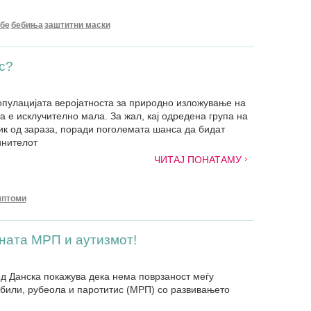
бе
бебиња
заштитни маски
с?
популацијата веројатноста за природно изложување на
а е исклучително мала. За жал, кај одредена група на
ик од зараза, поради поголемата шанса да бидат
инителот
ЧИТАЈ ПОНАТАМУ
мптоми
ината МРП и аутизмот!
од Данска покажува дека нема поврзаност меѓу
били, рубеола и паротитис (МРП) со развивањето