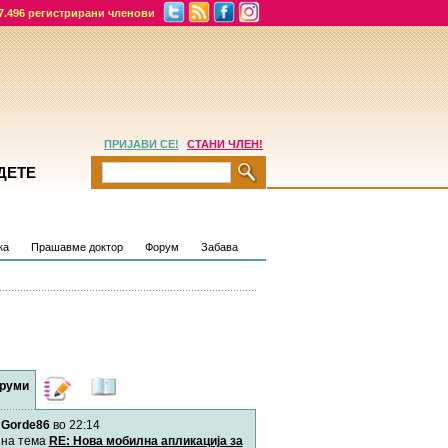
7.496 регистрирани членови
ПРИЈАВИ СЕ!
СТАНИ ЧЛЕН!
ДЕТЕ
ка
Прашавме доктор
Форум
Забава
руми
Дневници
Најнови
содржини
Gorde86
во 22:14
Хепинес
Автор:
Хепинес
на тема
RE: Нова мобилна апликација за