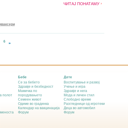
ЧИТАЈ ПОНАТАМУ
иваксери
6
Бебе
Дете
Се за бебето
Воспитување и развој
Здравје и безбедност
Учење и игра
Мамичка по
Здравје и нега
а полот
породувањето
Мода и личен стил
Семеен живот
Слободно време
Одиме во градинка
Разгледници од игротеки
Календар на вакцинација
Деца во автомобил
еменоста
Форум
Форум