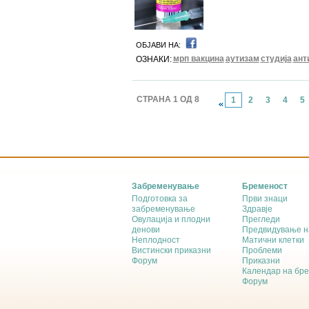
ОБЈАВИ НА:
мрп вакцина
аутизам
студија
ант
ОЗНАКИ:
СТРАНА 1 ОД 8
1
2
3
4
5
Забременување
Бременост
Подготовка за
Први знаци
забременување
Здравје
Овулација и плодни
Прегледи
денови
Предвидување н
Неплодност
Матични клетки
Вистински приказни
Проблеми
Форум
Приказни
Календар на бр
Форум