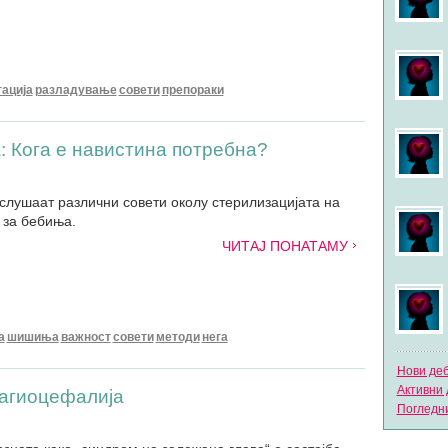
ација
разладување
совети
препораки
 Кога е навистина потребна?
слушаат различни совети околу стерилизацијата на
 за бебиња.
ЧИТАЈ ПОНАТАМУ
а
шишиња
важност
совети
методи
нега
Нови де
Активни 
лагиоцефалија
Погледни