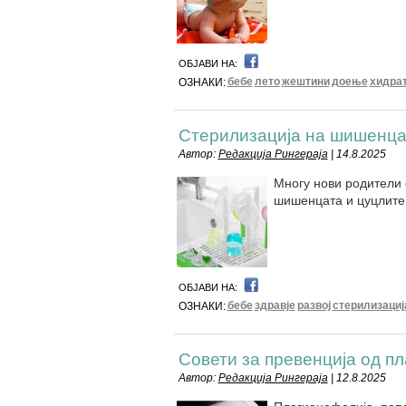
ОБЈАВИ НА:
бебе
лето
жештини
доење
хидрат
ОЗНАКИ:
Стерилизација на шишенца:
Автор:
Редакција Рингераја
| 14.8.2025
Многу нови родители 
шишенцата и цуцлите
ОБЈАВИ НА:
бебе
здравје
развој
стерилизациј
ОЗНАКИ:
Совети за превенција од п
Автор:
Редакција Рингераја
| 12.8.2025