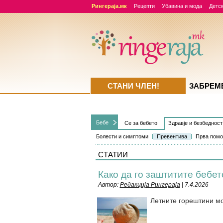
Рингераја.мк
Рецепти
Убавина и мода
Детск
СТАНИ ЧЛЕН!
ЗАБРЕМ
Бебе
Се за бебето
Здравје и безбедност
Болести и симптоми
Превентива
Прва пом
СТАТИИ
Како да го заштитите бебе
Автор:
Редакција Рингераја
| 7.4.2026
Летните горештини мо