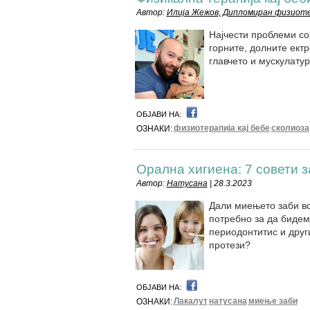
Автор:
Илија Жежов, Дипломиран физиот
Најчести проблеми со
горните, долните ектр
главчето и мускулату
ОБЈАВИ НА:
физиотерапија кај бебе
сколиоза
ОЗНАКИ:
Орална хигиена: 7 совети з
Автор:
Натусана
| 28.3.2023
Дали миењето заби в
потребно за да бидем
периодонтитис и друг
протези?
ОБЈАВИ НА:
Лакалут
натусана
миење заби
ОЗНАКИ: