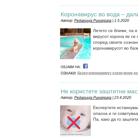
Коронавирус во вода – дал
Автор:
Редакција Рингераја
| 1.5.2020
Летето се ближи, па 
вирусот корона ќе се 
според своите сознан
коронавирусот во базе
ОБЈАВИ НА:
базен
коронавирус
езеро
море
де
ОЗНАКИ:
Не користете заштитни мас
Автор:
Редакција Рингераја
| 23.4.2020
Експертите истакнува
опасна и ги советуваа
Па, како да го зашти