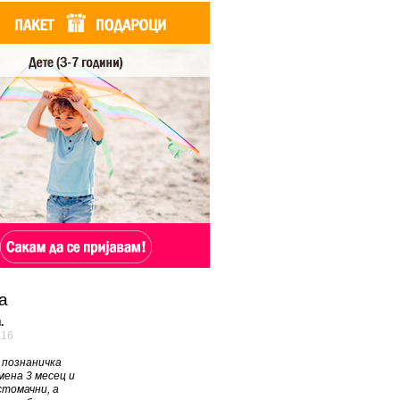
а
.
а16
 познаничка
ена 3 месец и
стомачни, а