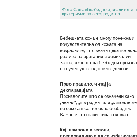
Фото:Canva/Безбедност, квалитет и п
критериуми за секој родител.
Бебешката кожа е многу понежна и
почувствителна од кожата на
возрасните, што значи дека полесн
реагира на иритации и хемикалии.
Затоа, изборот на безбедни произв
е клучен уште од првите денови.
Прво правило
,
читај ја
декларацијата
Производите што се означени како
„нежни“, „природни“ или „хипоалерге
не секогаш се целосно безбедни
.
В
ажно е што навистина содржат.
Кај шампони и гелови,
препорачливо е да се избегнуваат