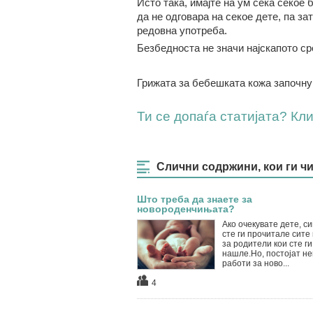
Исто така,
имајте на ум сека
секое б
да не одговара на секое дете, па за
редовна употреба.
Безбедноста не значи најскапо
то ср
Грижата за бебешката кожа започну
Ти се допаѓа статијата? Клик
Слични содржини, кои ги ч
Што треба да знаете за
новороденчињата?
Ако очекувате дете, си
сте ги прочитале сите 
за родители кои сте ги
нашле.Но, постојат не
работи за ново...
4