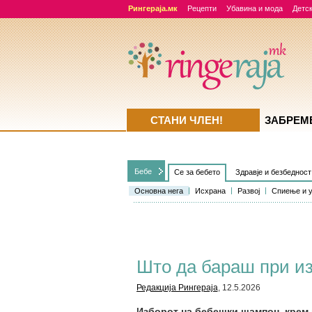
Рингераја.мк
Рецепти
Убавина и мода
Детск
СТАНИ ЧЛЕН!
ЗАБРЕМ
Бебе
Се за бебето
Здравје и безбедност
Основна нега
Исхрана
Развој
Спиење и 
Што да бараш при и
Редакција Рингераја
, 12.5.2026
Изборот на бебешки шампон, крем 