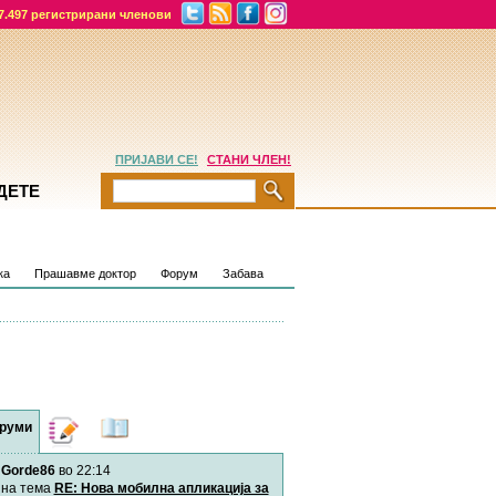
7.497 регистрирани членови
ПРИЈАВИ СЕ!
СТАНИ ЧЛЕН!
ДЕТЕ
ка
Прашавме доктор
Форум
Забава
руми
Дневници
Најнови
содржини
Gorde86
во 22:14
Хепинес
Автор:
Хепинес
на тема
RE: Нова мобилна апликација за