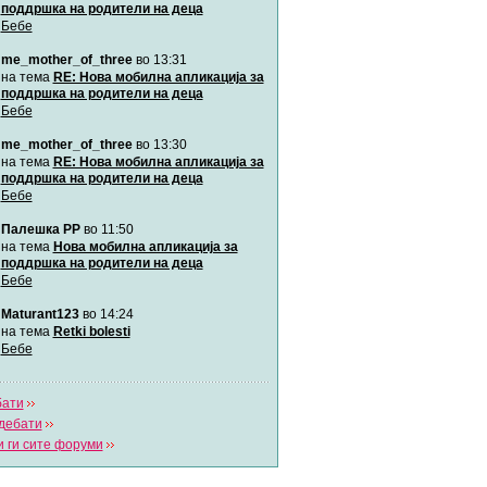
поддршка на родители на деца
Бебе
Мими
me_mother_of_three
во 13:31
Автор:
Милен4е
на тема
RE: Нова мобилна апликација за
поддршка на родители на деца
Бебе
забава Бремените
Автор:
bobik
me_mother_of_three
во 13:30
на тема
RE: Нова мобилна апликација за
поддршка на родители на деца
Цааци
Бебе
Автор:
Цааци
Палешка РР
во 11:50
на тема
Нова мобилна апликација за
поддршка на родители на деца
Mimi
Бебе
Автор:
Miimii
Maturant123
во 14:24
на тема
Retki bolesti
Бебе
Напиши свој дневник
Погледни ги сите дневници
бати
дебати
 ги сите форуми