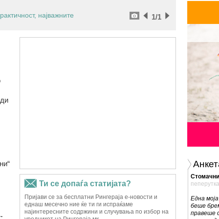
рактичност, најважните
1
/1
о
оди
Анкет
ни“
Cтомачни
пеперутк
Една моја
беше брем
правеше 
: