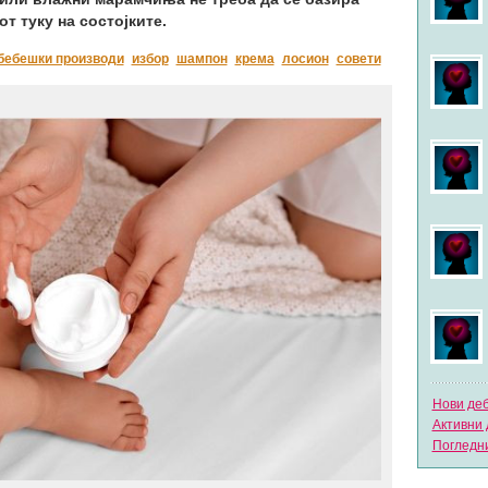
т туку на состојките.
бебешки производи
избор
шампон
крема
лосион
совети
Нови де
Активни 
Погледни