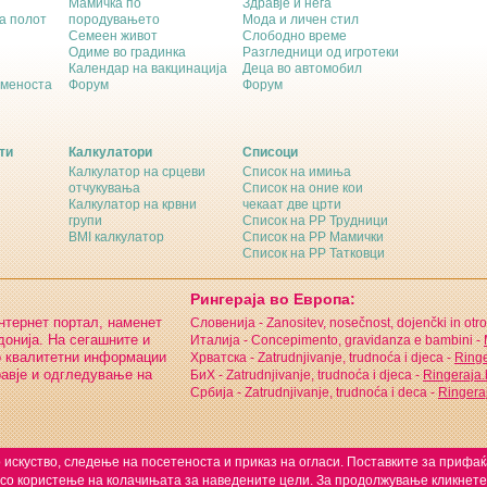
Мамичка по
Здравје и нега
а полот
породувањето
Мода и личен стил
Семеен живот
Слободно време
Одиме во градинка
Разгледници од игротеки
Календар на вакцинација
Деца во автомобил
еменоста
Форум
Форум
ти
Калкулатори
Списоци
Калкулатор на срцеви
Список на имиња
отчукувања
Список на оние кои
Калкулатор на крвни
чекаат две црти
групи
Список на РР Трудници
BMI калкулатор
Список на РР Мамички
Список на РР Татковци
Рингераја во Европа:
интернет портал, наменет
Словенија - Zanositev, nosečnost, dojenčki in otro
онија. На сегашните и
Италија - Concepimento, gravidanza e bambini -
о квалитетни информации
Хрватска - Zatrudnjivanje, trudnoća i djeca -
Ringe
равје и одгледување на
БиХ - Zatrudnjivanje, trudnoća i djeca -
Ringeraja
Србија - Zatrudnjivanje, trudnoća i deca -
Ringeraj
 искуство, следење на посетеноста и приказ на огласи. Поставките за прифа
 со користење на колачињата за наведените цели. За продолжување кликнете