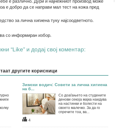
ебе е различно. Дури и најнежниот производ може
тоа е добро да се направи мал тест на кожа пред
едство за лична хигиена
туку најсоодветно
то
.
ва со информиран избор.
ни “Like” и додај свој коментар:
итаат другите корисници
Зимски водич: Совети за лична хигиена
на б...
гурно
Со доаѓањето на студените
книги
денови секоја мајка наидува
на настинки и болести на
колку
своето малечко. За да го
спречите тоа, ва...
4