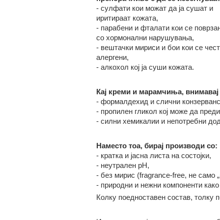
-
сулфати
кои
можат да ја сушат и
иритираат кожата
,
-
парабени и фталати
кои се
поврза
со хормонални нарушувања
,
-
вештачки мириси и бои
кои се
чест
алергени
,
-
алкохол
кој
ја суши кожата
.
Кај креми и марамчиња, внимавај 
-
формалдехид и слични конзерван
-
пропилен гликол
кој
може да преди
-
силни хемикалии и непотребни до
Наместо тоа, бирај производи со:
-
кратка и јасна листа на состојки
,
-
неутрален pH
,
-
без мирис (fragrance-free, не само 
-
природни и нежни компоненти како
Колку поедноставен состав, толку п