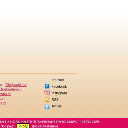
Контакт
ci -
Ringaraja.net
Facebook
MioBambino.it
Instagram
raja.hr
.ba
RSS
a.rs
Twitter
ќање на колачињата ги прилагодувате во вашиот пребарувач.
 “Во ред”.
Дознајте повеќе.