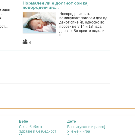
Нормален ли е долгиот сон кај
новороденчињ...
е еден
за
Новороденчињата
.
поминуваат поголем дел од
денот спиејќи, односно во
ст...
просек меѓу 14 и 18 часа
дневно. Во првите недели,
н...
4
Бебе
Дете
Се за бебето
Воспитување и развој
Здравје и безбедност
Учење и игра