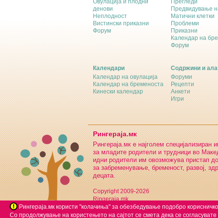
Овулација и плодни
Прегледи
денови
Предвидување н
Неплодност
Матични клетки
Вистински приказни
Проблеми
Форум
Приказни
Календар на бр
Форум
Календари
Содржини и ала
Календар на овулација
Форуми
Календар на бременоста
Рецепти
Кинески календар
Анкети
Игри
Рингераја.мк
Рингераја.мк е најголем специјализиран 
за младите родители и трудници во Макед
идни родители им овозможува пристап д
за забременување, бременост, развој, зд
децата.
Copyright 2009-2026
Ringeraja.mk
Рингераја.мк користи "колачиња" за обезбедување подобро корисничко
Со продолжување на користењето на сајтот се смета дека се согласувате