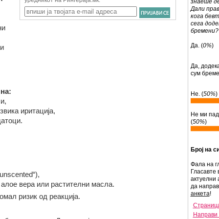
знаеше де
Дали пра
кога бевт
сега доде
ни
бремени?
Да. (
0%
)
и
Да, додек
сум бреме
на:
Не. (
50%
)
си
,
звика иритација
,
Не ми пад
датоци
.
(
50%
)
Број на с
Фала на г
Гласавте 
„unscented“)
,
актуелни 
 алое вера или растителни масла
.
да напра
анкета
!
омал ризик од реакција.
Страница
Направи 