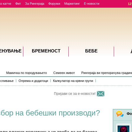
о катче
Фит
За Рингераја
Форуми
Маркетинг
Е-новости
12
ЕНУВАЊE
БРЕМЕНОСТ
БЕБЕ
Мамичка по породувањето
Семеен живот
Рингераја ви препорачува градин
успивање
Опрема и додатоци
Калкулатор на крвни групи
Пријави се за е-новости!
збор на бебешки производи?
Фо
или влажни марамчиња не треба да се базира