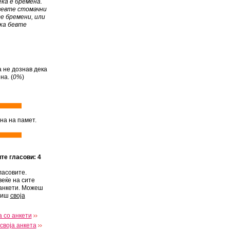
ка е бремена.
вевте стомачни
е бремени, или
ка бевте
а не дознав дека
на. (
0%
)
на на памет.
ите гласови: 4
ласовите.
веќе на сите
анкети. Можеш
виш
своја
 со анкети
своја анкета