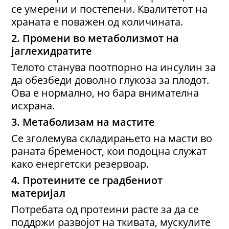
се умерени и постепени. Квалитетот на
храната е поважен од количината.
2. Промени во метаболизмот на
јаглехидратите
Телото станува поотпорно на инсулин за
да обезбеди доволно глукоза за плодот.
Ова е нормално, но бара внимателна
исхрана.
3. Метаболизам на мастите
Се зголемува складирањето на масти во
раната бременост, кои подоцна служат
како енергетски резервоар.
4. Протеини
те се
градбениот
материјал
Потребата од протеини расте за да се
поддржи развојот на ткивата, мускулите