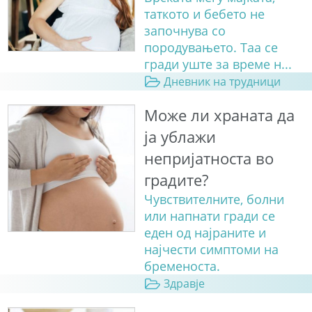
таткото и бебето не
започнува со
породувањето. Таа се
гради уште за време н...
Дневник на трудници
Може ли храната да
ја ублажи
непријатноста во
градите?
Чувствителните, болни
или напнати гради се
еден од најраните и
најчести симптоми на
бременоста.
Здравје