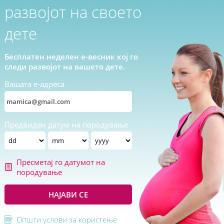
развојот на своето
дете
Бесплатен неделен е-весник кој го
следи развојот на вашето дете.
Вашата е-адреса
Предвиден датум на породување
Пресметај го датумот на
породување
НАЈАВИ СЕ
Општи услови за користење