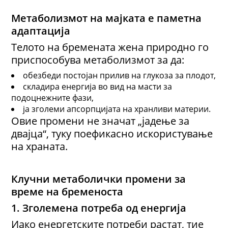
Метаболизмот на мајката
е
паметна
адаптација
Телото на бремената жена природно го
приспособува метаболизмот за да:
обезбеди постојан прилив на глукоза за плодот,
складира енергија во вид на масти за
подоцнежните фази,
ја зголеми апсорпцијата на хранливи материи.
Овие промени не значат „јадење за
двајца“, туку поефикасно искористување
на храната.
Клучни метаболички промени за
време на бременоста
1. Зголемена потреба од енергија
Иако енергетските потреби растат, тие