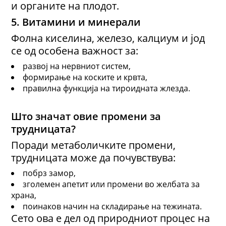
и органите на плодот.
5. Витамини и минерали
Фолна киселина, железо, калциум и јод
се од особена важност за:
развој на нервниот систем,
формирање на коските и крвта,
правилна функција на тироидната жлезда.
Што значат овие промени за
трудницата?
Поради метаболичките промени,
трудницата може да почувствува:
побрз замор,
зголемен апетит или промени во желбата за
храна,
поинаков начин на складирање на тежината.
Сето ова е дел од природниот процес на