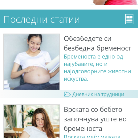
Последни статии
Обезбедете си
безбедна бременост
Бременоста е едно од
најубавите, но и
најодговорните животни
искуства.
Дневник на трудници
Врската со бебето
започнува уште во
бременоста
Врската меѓу мајката,