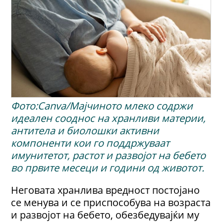
Фото:Canva/Мајчиното млеко содржи
идеален сооднос на хранливи материи,
антитела и биолошки активни
компоненти кои го поддржуваат
имунитетот, растот и развојот на бебето
во првите месеци и години од животот.
Неговата хранлива вредност постојано
се менува и се приспособува на возраста
и развојот на бебето, обезбедувајќи му