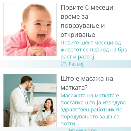
Првите 6 месеци,
време за
поврзување и
откривање
Првите шест месеци од
животот се период на брз
раст и развој.
Развој
Што е масажа на
матката?
Масажата на матката е
постапка што ја изведува
здравствен работник по
породувањето за да се
потти...
Мамичка по