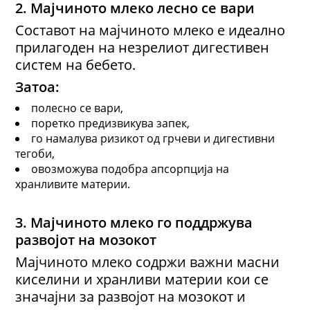
2.
Мајчиното млеко л
есно се вари
Составот на мајчиното млеко е идеално
прилагоден на незрелиот дигестивен
систем на бебето.
Затоа:
полесно се вари,
поретко предизвикува запек,
го намалува ризикот од грчеви и дигестивни
тегоби,
овозможува подобра апсорпција на
хранливите материи.
3.
Мајчиното млеко г
о поддржува
развојот на мозокот
Мајчиното млеко содржи важни масни
киселини и хранливи материи кои се
значајни за развојот на мозокот и