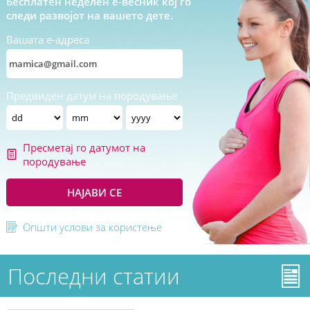
Бесплатен неделен е-весник кој го
следи развојот на вашето дете.
Вашата е-адреса
Предвиден датум на породување
Пресметај го датумот на
породување
НАЈАВИ СЕ
Општи услови за користење
Последни статии