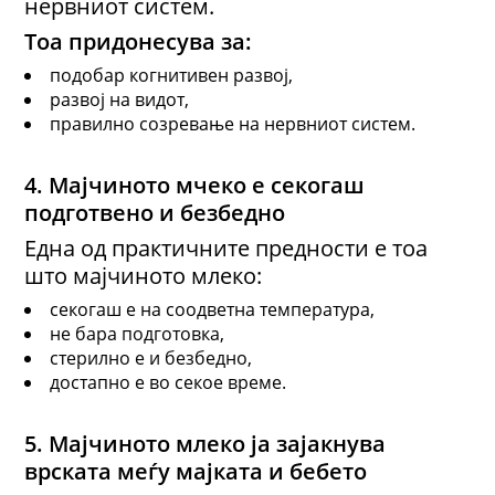
нервниот систем.
Тоа придонесува за:
подобар когнитивен развој,
развој на видот,
правилно созревање на нервниот систем.
4.
Мајчиното мчеко е секогаш
подготвено и безбедно
Една од практичните предности е тоа
што мајчиното млеко:
секогаш е на соодветна температура,
не бара подготовка,
стерилно е и безбедно,
достапно е во секое време.
5.
Мајчиното млеко ј
а зајакнува
врската меѓу мајката и бебето