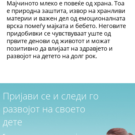
Мајчиното млеко е повеќе од храна. Тоа
е природна заштита, извор на хранливи
материи и важен дел од емоционалната
врска помеѓу мајката и бебето. Неговите
придобивки се чувствуваат уште од
првите денови од животот и можат
позитивно да влијаат на здравјето и
развојот на детето на долг рок.
Пријави се и следи го
развојот на своето
дете