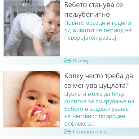
Бебето станува сe
пољубопитно
Првите месеци и години
од животот се период на
неверојатен развој.
Развој
Колку често треба да
се менува цуцлата?
Цуцлата може да биде
корисна за смирување на
бебето и задоволување
на неговиот природен
рефлекс з...
Основна нега