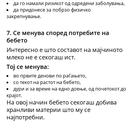
да го намали ризикот од одредени заболувања,
да придонесе за побрзо физичко
закрепнување.
7. Се менува според потребите на
бебето
Интересно е што составот на мајчиното
млеко не е секогаш ист.
Тој се менува:
во првите денови по раѓањето,
со текот на растот на бебето,
дури и за време на едно доење, од почетокот до
крајот.
На овој начин бебето секогаш добива
хранливи материи што му се
најпотребни.