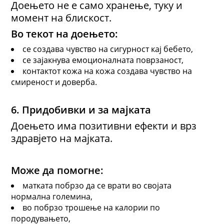
Доењето не е само хранење, туку и
момент на блискост.
Во текот на доењето:
се создава чувство на сигурност кај бебето,
се зајакнува емоционалната поврзаност,
контактот кожа на кожа создава чувство на
смиреност и доверба.
6. Придобивки и за мајката
Доењето има позитивни ефекти и врз
здравјето на мајката.
Може да помогне:
матката побрзо да се врати во својата
нормална големина,
во побрзо трошење на калории по
породувањето,