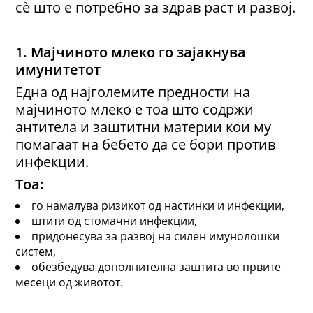
сè што е потребно за здрав раст и развој.
1.
Мајчиното млеко г
о зајакнува
имунитетот
Една од најголемите предности на
мајчиното млеко е тоа што содржи
антитела и заштитни материи кои му
помагаат на бебето да се бори против
инфекции.
Тоа
:
го намалува ризикот од настинки и инфекции,
штити од стомачни инфекции,
придонесува за развој на силен имунолошки
систем,
обезбедува дополнителна заштита во првите
месеци од животот.