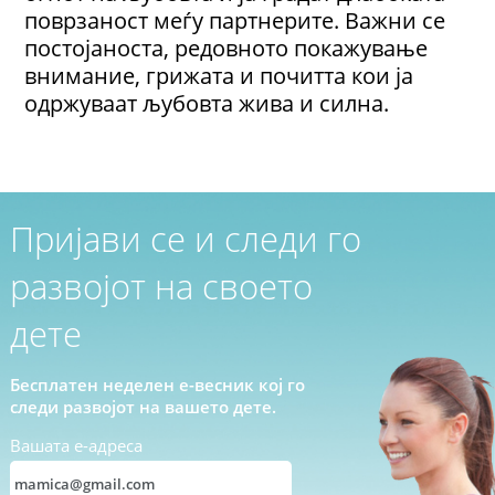
поврзаност меѓу партнерите. Важни се
постојаноста, редовното покажување
внимание, грижата и почитта кои ја
одржуваат љубовта жива и силна.
Пријави се и следи го
развојот на своето
дете
Бесплатен неделен е-весник кој го
следи развојот на вашето дете.
Вашата е-адреса