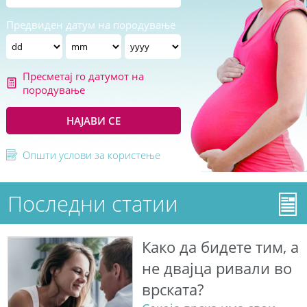
Предвиден датум на породување
Пресметај го датумот на
породување
НАЈАВИ СЕ
Општи услови за користење
Последни статии
Како да бидете тим, а
не двајца ривали во
врската?