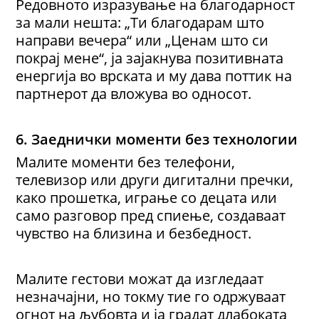
Редовното изразување на благодарност
за мали нешта: „Ти благодарам што
направи вечера“ или „Ценам што си
покрај мене“, ја зајакнува позитивната
енергија во врската и му дава поттик на
партнерот да вложува во односот.
6. Заеднички моменти без технологии
Малите моменти без телефони,
телевизор или други дигитални пречки,
како прошетка, играње со децата или
само разговор пред спиење, создаваат
чувство на близина и безбедност.
Малите гестови можат да изгледаат
незначајни, но токму тие го одржуваат
огнот на љубовта и ја градат длабоката