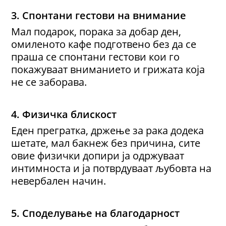
3. Спонтани гестови на внимание
Мал подарок, порака за добар ден,
омиленото кафе подготвено без да се
праша се спонтани гестови кои го
покажуваат вниманието и грижата која
не се заборава.
4. Физичка блискост
Еден прегратка, држење за рака додека
шетате, мал бакнеж без причина, сите
овие физички допири ја одржуваат
интимноста и ја потврдуваат љубовта на
невербален начин.
5. Споделување на благодарност