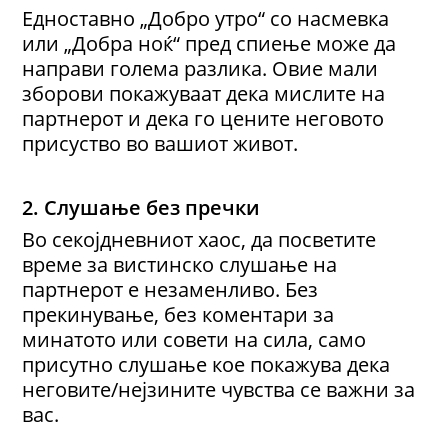
Едноставно „Добро утро“ со насмевка
или „Добра ноќ“ пред спиење може да
направи голема разлика. Овие мали
зборови покажуваат дека мислите на
партнерот и дека го цените неговото
присуство во вашиот живот.
2. Слушање без пречки
Во секојдневниот хаос, да посветите
време за вистинско слушање на
партнерот е незаменливо. Без
прекинување, без коментари за
минатото или совети на сила, само
присутно слушање кое покажува дека
неговите/нејзините чувства се важни за
вас.