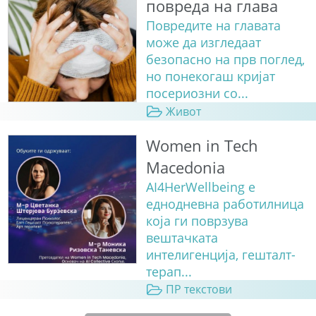
повреда на глава
Повредите на главата
може да изгледаат
безопасно на прв поглед,
но понекогаш кријат
посериозни со...
Живот
Women in Tech
Macedonia
AI4HerWellbeing е
еднодневна работилница
која ги поврзува
вештачката
интелигенција, гешталт-
терап...
ПР текстови