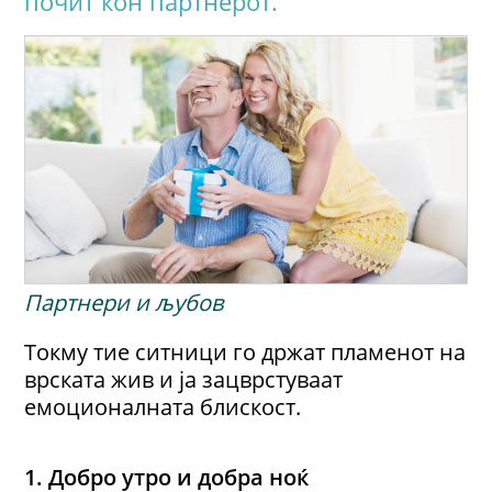
почит кон партнерот.
Партнери и љубов
Токму тие ситници го држат пламенот на
врската жив и ја зацврстуваат
емоционалната блискост.
1. Добро утро и добра ноќ