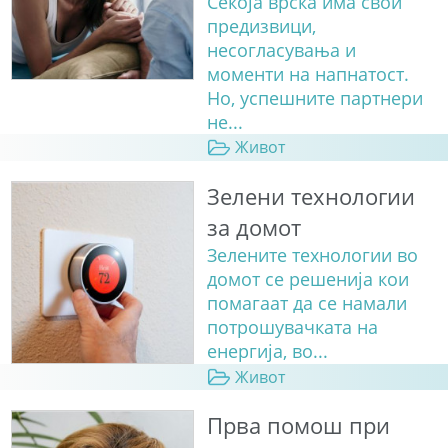
Секоја врска има свои
предизвици,
несогласувања и
моменти на напнатост.
Но, успешните партнери
не...
Живот
Зелени технологии
за домот
Зелените технологии во
домот се решенија кои
помагаат да се намали
потрошувачката на
енергија, во...
Живот
Прва помош при