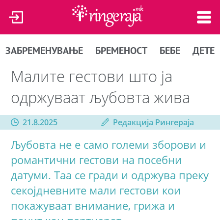
ЗАБРЕМЕНУВАЊЕ
БРЕМЕНОСТ
БЕБЕ
ДЕТЕ
Малите гестови што ја
одржуваат љубовта жива
21.8.2025
Редакција Рингераја
Љубовта не е само големи зборови и
романтични гестови на посебни
датуми. Таа се гради и одржува преку
секојдневните мали гестови кои
покажуваат внимание, грижа и