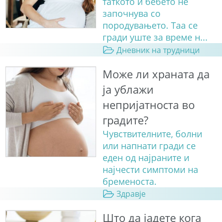
таткото и бебето не
започнува со
породувањето. Таа се
гради уште за време н...
Дневник на трудници
Може ли храната да
ја ублажи
непријатноста во
градите?
Чувствителните, болни
или напнати гради се
еден од најраните и
најчести симптоми на
бременоста.
Здравје
Што да јадете кога