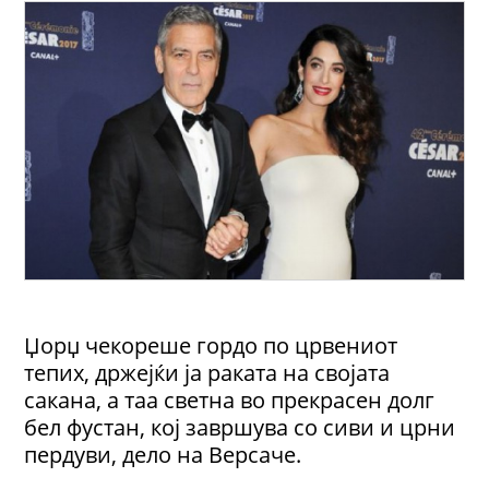
Џорџ чекореше гордо по црвениот
тепих, држејќи ја раката на својата
сакана, а таа светна во прекрасен долг
бел фустан, кој завршува со сиви и црни
пердуви, дело на Версаче.