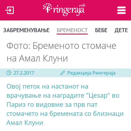
ЗАБРЕМЕНУВАЊЕ
БРЕМЕНОСТ
БЕБЕ
ДЕТЕ
Фото: Бременото стомаче
на Амал Клуни
27.2.2017
Редакција Рингераја
Овој петок на настанот на
врачување на наградите "Цезар" во
Париз го видовме за прв пат
стомачето на бремената со близнаци
Амал Клуни