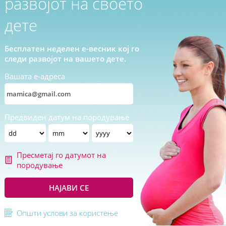
развојот на своето
дете
Бесплатен неделен е-весник кој го
следи развојот на вашето дете.
Вашата е-адреса
Предвиден датум на породување
Пресметај го датумот на
породување
НАЈАВИ СЕ
Општи услови за користење