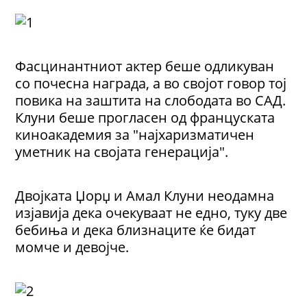
Фасцинантниот актер беше одликуван
со почесна награда, а во својот говор тој
повика на заштита на слободата во САД.
Клуни беше прогласен од француската
киноакадемия за "најхаризматичен
уметник на својата генерација".
Двојката Џорџ и Амал Клуни неодамна
изјавија дека очекуваат не едно, туку две
бебиња и дека близнаците ќе бидат
момче и девојче.