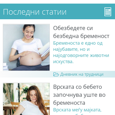
Последни статии
Обезбедете си
безбедна бременост
Бременоста е едно од
најубавите, но и
најодговорните животни
искуства.
Дневник на трудници
Врската со бебето
започнува уште во
бременоста
Врската меѓу мајката,