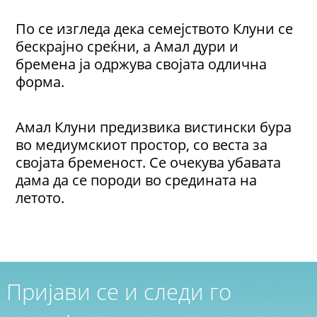
По се изгледа дека семејството Клуни се
бескрајно среќни, а Амал дури и
бремена ја одржува својата одлична
форма.
Амал Клуни предизвика вистински бура
во медиумскиот простор, со веста за
својата бременост.
Се очекува убавата
дама да се породи во средината на
летото.
Пријави се и следи го