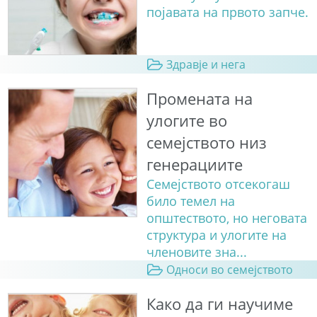
појавата на првото запче.
Здравје и нега
Промената на
улогите во
семејството низ
генерациите
Семејството отсекогаш
било темел на
општеството, но неговата
структура и улогите на
членовите зна...
Односи во семејството
Како да ги научиме