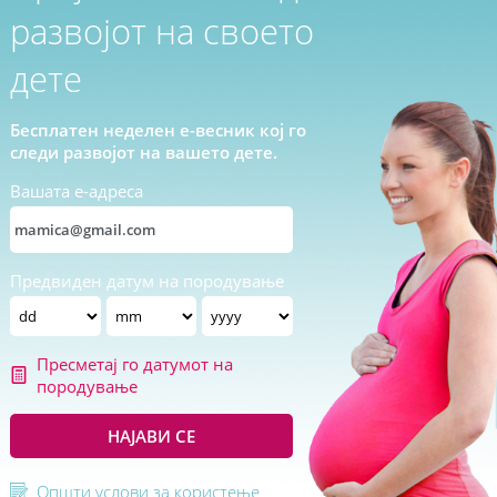
развојот на своето
дете
Бесплатен неделен е-весник кој го
следи развојот на вашето дете.
Вашата е-адреса
Предвиден датум на породување
Пресметај го датумот на
породување
НАЈАВИ СЕ
Општи услови за користење