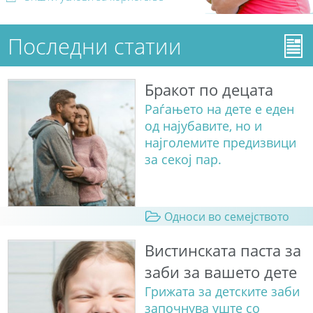
Последни статии
Бракот по децата
Раѓањето на дете е еден
од најубавите, но и
најголемите предизвици
за секој пар.
Односи во семејството
Вистинската паста за
заби за вашето дете
Грижата за детските заби
започнува уште со