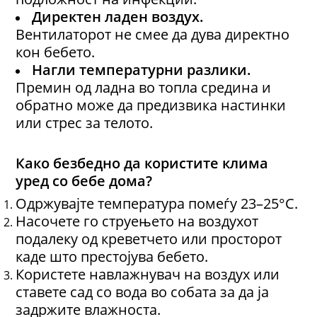
Директен ладен воздух.
Вентилаторот не смее да дува директно
кон бебето.
Нагли температурни разлики.
Премин од ладна во топла средина и
обратно може да предизвика настинки
или стрес за телото.
Како безбедно да користите клима
уред со бебе дома?
Одржувајте температура помеѓу 23–25°C.
Насочете го струењето на воздухот
подалеку од креветчето или просторот
каде што престојува бебето.
Користете навлажнувач на воздух или
ставете сад со вода во собата за да ја
задржите влажноста.