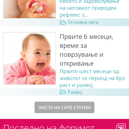
бебето и задоволување
на неговиот природен
рефлекс з...
Основна нега
Првите 6 месеци,
време за
поврзување и
откривање
Првите шест месеци од
животот се период на брз
раст и развој.
Развој
ЛИСТА НА СИТЕ СТАТИИ
Последно на форумот