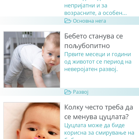
непријатни и за
возрасните, а особен...
Основна нега
Бебето станува сe
пољубопитно
Првите месеци и години
од животот се период на
неверојатен развој.
Развој
Колку често треба да
се менува цуцлата?
Цуцлата може да биде
корисна за смирување на