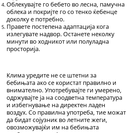
Облекувајте го бебето во лесна, памучна
облека и покријте го со тенко ќебенце
доколку е потребно.
Правете постепена адаптација кога
излегувате надвор. Oстанете неколку
минути во ходникот или полуладна
просторија.
Клима уредите не се штетни за
бебињата ако се користат правилно и
внимателно. Употребувајте ги умерено,
одржувајте ја на соодветна температура
и избегнување на директен ладен
воздух. Со правилна употреба, тие можат
да бидат сојузник во летните жеги,
овозможувајќи им на бебињата