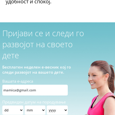
удобност и спокој.
Пријави се и следи го
развојот на своето
дете
Бесплатен неделен е-весник кој го
следи развојот на вашето дете.
Вашата е-адреса
Предвиден датум на породување