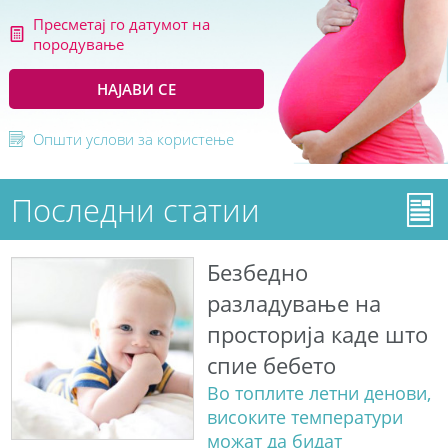
Пресметај го датумот на
породување
НАЈАВИ СЕ
Општи услови за користење
Последни статии
Безбедно
разладување на
просторија каде што
спие бебето
Во топлите летни денови,
високите температури
можат да бидат