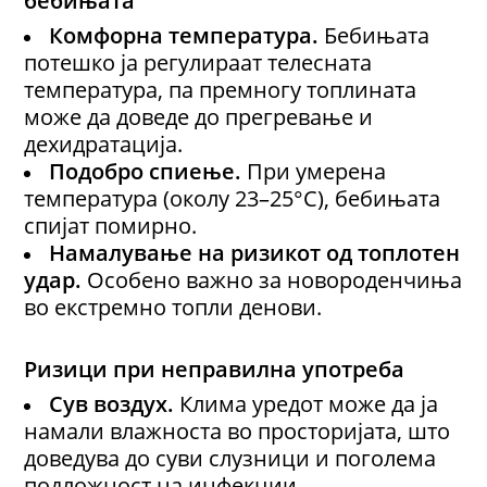
Комфорна температура.
Бебињата
потешко ја регулираат телесната
температура, па премногу топлината
може да доведе до прегревање и
дехидратација.
Подобро спиење.
При умерена
температура (околу 23–25°C), бебињата
спијат помирно.
Намалување на ризикот од топлотен
удар.
Особено важно за новороденчиња
во екстремно топли денови.
Ризици при неправилна употреба
Сув воздух.
Клима уредот може да ја
намали влажноста во просторијата, што
доведува до суви слузници и поголема
подложност на инфекции.