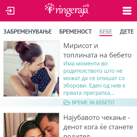
ЗАБРЕМЕНУВАЊЕ
БРЕМЕНОСТ
БЕБЕ
ДЕТЕ
Мирисот и
топлината на бебето
Има моменти во
родителството што не
можат да се опишат со
зборови. Еден од нив е
првата прегратка...
ВРЕМЕ ЗА БЕБЕТО
Најубавото чекање -
денот кога ќе станете
родител