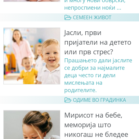
непроспиени ноќи ...
СЕМЕЕН ЖИВОТ
Јасли, први
пријатели на детето
или прв стрес?
Прашањето дали јаслите
се добри за најмалите
деца често ги дели
мислењата на
родителите.
ОДИМЕ ВО ГРАДИНКА
Мирисот на бебе,
меморија што
никогаш не бледее