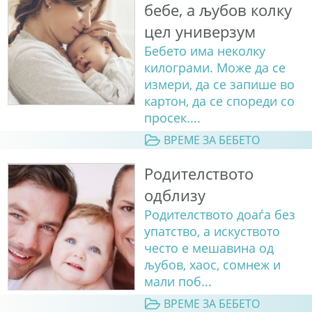
бебе, а љубов колку
цел универзум
Бебето има неколку
килограми. Може да се
измери, да се запише во
картон, да се спореди со
просек....
ВРЕМЕ ЗА БЕБЕТО
Родителството
одблизу
Родителството доаѓа без
упатство, а искуството
често е мешавина од
љубов, хаос, сомнеж и
мали поб...
ВРЕМЕ ЗА БЕБЕТО