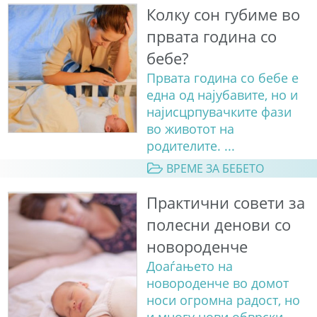
Колку сон губиме во
првата година со
бебе?
Првата година со бебе е
една од најубавите, но и
најисцрпувачките фази
во животот на
родителите. ...
ВРЕМЕ ЗА БЕБЕТО
Практични совети за
полесни денови со
новороденче
Доаѓањето на
новороденче во домот
носи огромна радост, но
и многу нови обврски,