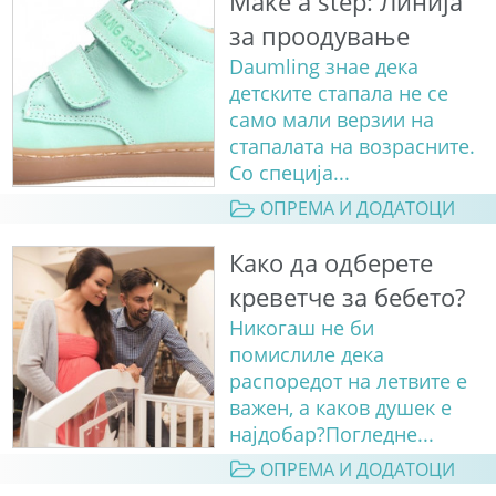
Make a step: Линија
за проодување
Daumling знае дека
детските стапала не се
само мали верзии на
стапалата на возрасните.
Со специја...
ОПРЕМА И ДОДАТОЦИ
Како да одберете
креветче за бебето?
Никогаш не би
помислиле дека
распоредот на летвите е
важен, а каков душек е
најдобар?Погледне...
ОПРЕМА И ДОДАТОЦИ