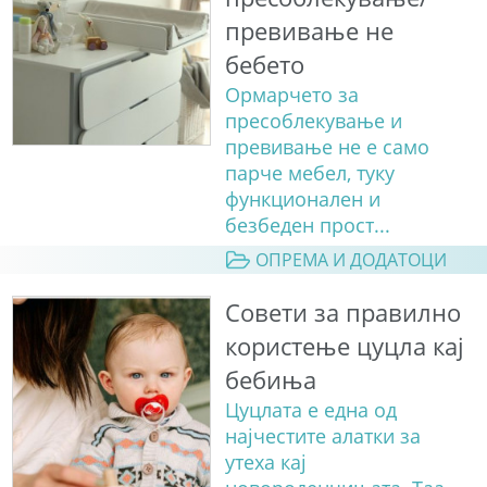
превивање не
бебето
Ормарчето за
пресоблекување и
превивање не е само
парче мебел, туку
функционален и
безбеден прост...
ОПРЕМА И ДОДАТОЦИ
Совети за правилно
користење цуцла кај
бебиња
Цуцлата е една од
најчестите алатки за
утеха кај