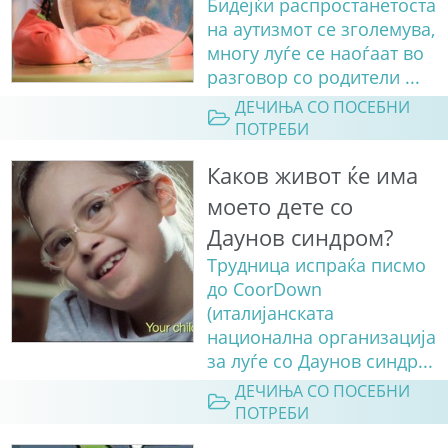
Бидејќи распрoстанетоста
на аутизмот се зголемува,
многу луѓе се наоѓаат во
разговор со родители ...
ДЕЧИЊА СО ПОСЕБНИ
ПОТРЕБИ
Каков живот ќе има
моето дете со
Даунов синдром?
Трудница испраќа писмо
до CoorDown
(италијанската
национална организација
за луѓе со Даунов синдр...
ДЕЧИЊА СО ПОСЕБНИ
ПОТРЕБИ