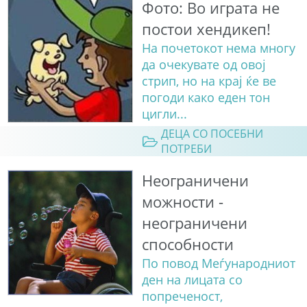
Фото: Во играта не
постои хендикеп!
На почетокот нема многу
да очекувате од овој
стрип, но на крај ќе ве
погоди како еден тон
цигли...
ДЕЦА СО ПОСЕБНИ
ПОТРЕБИ
Неограничени
можности -
неограничени
способности
По повод Меѓународниот
ден на лицата со
попреченост,