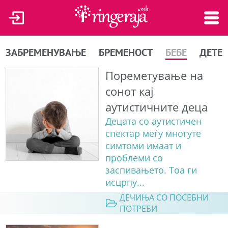
ЗАБРЕМЕНУВАЊЕ
БРЕМЕНОСТ
БЕБЕ
ДЕТЕ
Пореметување на
сонот кај
аутистичните деца
Децата со аутистичен
спектар меѓу многуте
симтоми имаат и
проблеми со
заспивањето. Тоа ги
исцрпу...
ДЕЧИЊА СО ПОСЕБНИ
ПОТРЕБИ