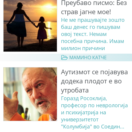
Преубаво писмо: Без
страв јагне мое!
Не ме прашувајте зошто
баш денес го пишувам
овој текст. Немам
посебна причина. Имам
милион причини
МАМИНО КАТЧЕ
Аутизмот се појавува
додека плодот е во
утробата
Горазд Росоклија,
професор по неврологија
и психијатрија на
универзитетот
"Колумбија" во Соедин...