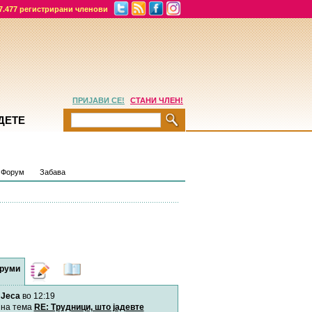
7.477 регистрирани членови
ПРИЈАВИ СЕ!
СТАНИ ЧЛЕН!
ДЕТЕ
Форум
Забава
руми
Дневници
Најнови
содржини
Jeca
во 12:19
Хепинес
Автор:
Хепинес
на тема
RE: Трудници, што јадевте