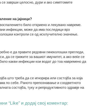
да се заврши целосно, дури и ако симптомите
аление
на јајници?
 воспалението било откриено и лекувано навреме.
вани инфекции, може да има последици врз
еколошки контроли се од исклучително значење.
ребно е да правите редовни гинеколошки прегледи,
и, да се грижите за вашиот имунитет, а ако веќе се
 било какви инфекции кои водат до тоа навремено да
ојба што треба да се игнорира или состојба за која
ама по себе. Раното препознавање и соодветното
лната состојба, туку и репродуктивното здравје на
ни “Like” и додај свој коментар: