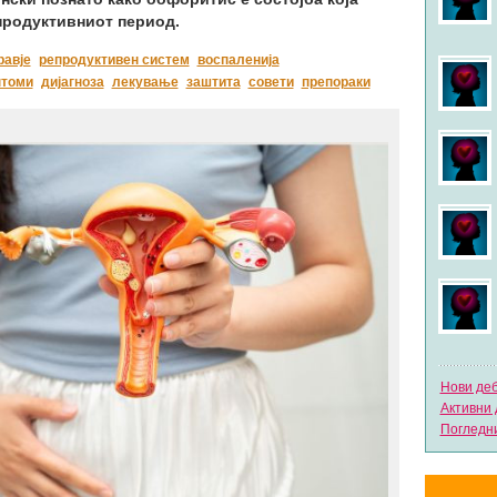
епродуктивниот период.
равје
репродуктивен систем
воспаленија
томи
дијагноза
лекување
заштита
совети
препораки
Нови де
Активни 
Погледни