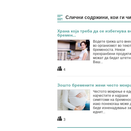
Слични содржини, кои ги ч
Храна која треба да се избегнува в
бремен...
Водете грижа што вне
во организмот во теко
бременоста. Некои
прехранбени продукт
можат да бидат штетн
Ваш...
4
Зошто бремените жени често мокр
Честото мокрење е ед
најчестите и најрани
симптоми на бременос
иако понекогаш може 
биде изненадување з
иднит...
3