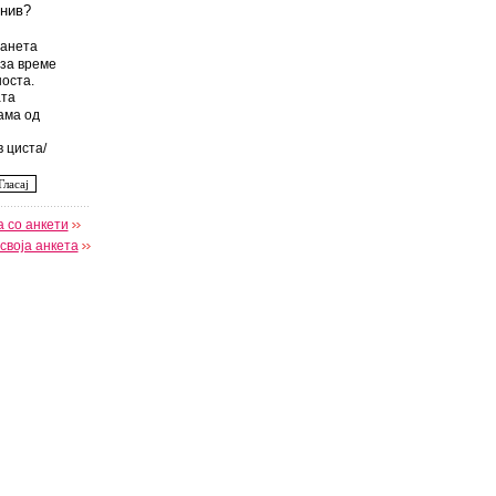
 нив?
анета
за време
оста.
та
ама од
 циста/
 со анкети
своја анкета