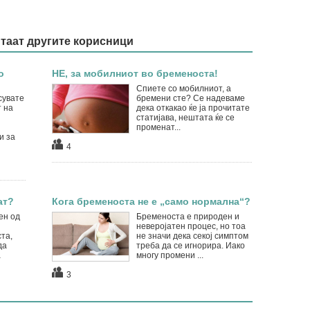
итаат другите корисници
о
НЕ, за мобилниот во бременоста!
Спиете со мобилниот, а
сувате
бремени сте? Се надеваме
т на
дека откакао ќе ја прочитате
статијава, нештата ќе се
и
променат...
и за
4
ат?
Кога бременоста не е „само нормална“?
ен од
Бременоста е природен и
неверојатен процес, но тоа
та,
не значи дека секој симптом
да
треба да се игнорира. Иако
а
многу промени ...
3