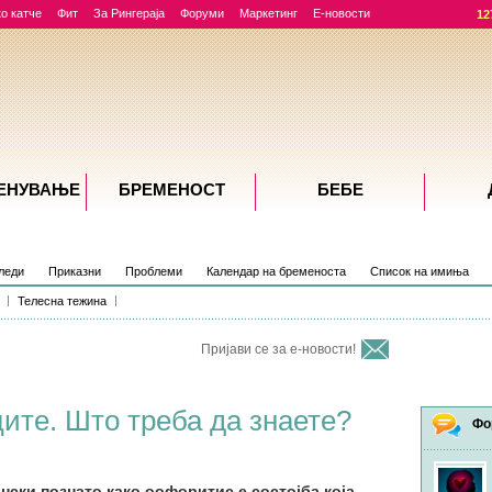
о катче
Фит
За Рингераја
Форуми
Маркетинг
Е-новости
12
ЕНУВАЊE
БРЕМЕНОСТ
БЕБЕ
леди
Приказни
Проблеми
Календар на бременоста
Список на имиња
Телесна тежина
Пријави се за е-новости!
ците. Што треба да знаете?
Фо
нски познато како оофоритис е состојба која