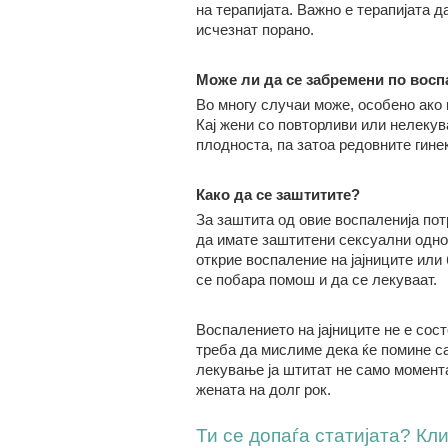
на терапијата. Важно е терапијата 
исчезнат порано.
Може ли да се забремени по
восп
Во многу случаи може, особено ако
Кај жени со повторливи или нелеку
плодноста, па затоа редовните гин
Како да се заштити
те
?
За заштита од овие воспаленија пот
да имате заштитени сексуални однос
открие воспаление на јајниците или
се побара помош и да се лекуваат.
Воспалението на јајниците не е сост
треба да мислиме дека ќе помине с
лекување ја штитат не само момента
жената на долг рок.
Ти се допаѓа статијата? Клик