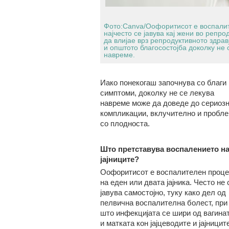
Фото:Canva/Оофоритисот е воспалите
најчесто се јавува кај жени во репр
да влијае врз репродуктивното здрав
и општото благосостојба доколку не 
навреме.
Иако понекогаш започнува со благи
симптоми, доколку не се лекува
навреме може да доведе до сериоз
компликации, вклучително и пробл
со плодноста.
Што претставува воспалението н
јајниците?
Оофоритисот е воспалителен проце
на еден или двата јајника. Често не 
јавува самостојно, туку како дел од
пелвична воспалителна болест, при
што инфекцијата се шири од вагина
и матката кон јајцеводите и јајниците