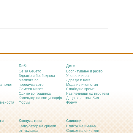
Бебе
Дете
Се за бебето
Воспитување и развој
Здравје и безбедност
Учење и игра
Мамичка по
Здравје и нега
а полот
породувањето
Мода и личен стил
Семеен живот
Слободно време
Одиме во градинка
Разгледници од игротеки
Календар на вакцинација
Деца во автомобил
еменоста
Форум
Форум
ти
Калкулатори
Списоци
Калкулатор на срцеви
Список на имиња
отчукувања
Список на оние кои