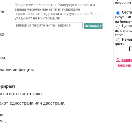
случи со
те
Отстр
хируршки 
на бремен
Циста
исчезна с
ки
себе.
Немав
цисти.
ии,
Страница
Направи 
инарни инфекции.
орираат
 по интензитет како:
акот, еднострана или двострана,
а,
ус,