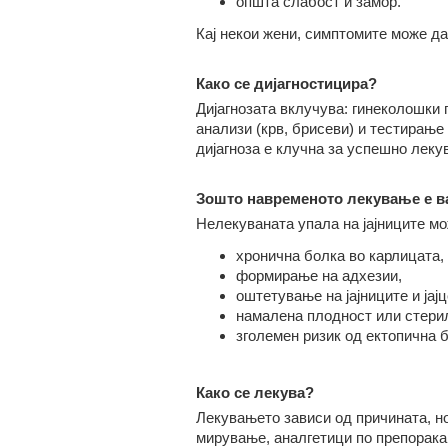
општа слабост и замор.
Кај некои жени, симптомите може да
Како се дијагностицира?
Дијагнозата вклучува: гинеколошки 
анализи (крв, брисеви) и тестирањ
дијагноза е клучна за успешно леку
Зошто навременото лекување е 
Нелекуваната упала на јајниците мо
хронична болка во карлицата,
формирање на адхезии,
оштетување на јајниците и јај
намалена плодност или стерил
зголемен ризик од ектопична 
Како се лекува?
Лекувањето зависи од причината, но
мирување, аналгетици по препорака