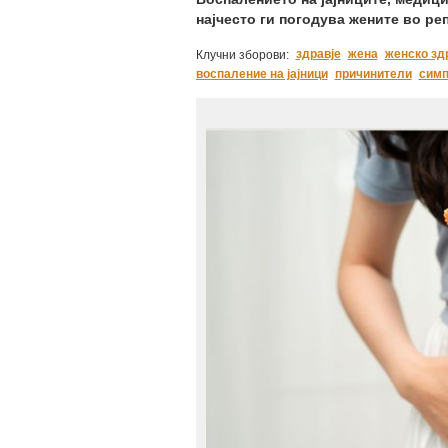
најчесто ги погодува жените во р
здравје
жена
женско зд
Клучни зборови:
воспаление на јајници
причинители
симп