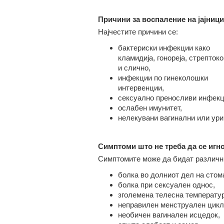
Причини за
воспаление
на јајници
Најчестите причини се:
бактериски инфекции како
кламидија, гонореја, стрептоко
и слично,
инфекции по гинеколошки
интервенции,
сексуално преносливи инфекц
ослабен имунитет,
нелекувани вагинални или ур
Симптоми што не треба да се игн
Симптомите може да бидат различни
болка во долниот дел на стом
болка при сексуален однос,
зголемена телесна температур
неправилен менструален цикл
необичен вагинален исцедок,