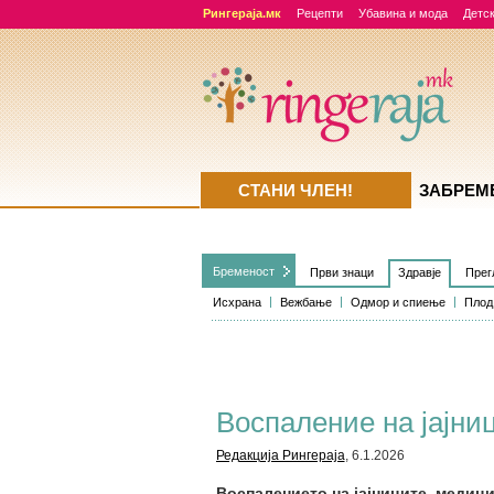
Рингераја.мк
Рецепти
Убавина и мода
Детск
СТАНИ ЧЛЕН!
ЗАБРЕМ
Бременост
Први знаци
Здравје
Прег
Исхрана
Вежбање
Одмор и спиење
Плод
Воспаление на јајни
Редакција Рингераја
, 6.1.2026
Воспалението на јајниците, медици