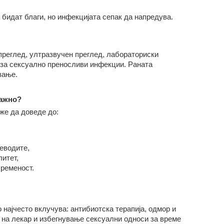
 бидат благи, но инфекцијата сепак да напредува.
преглед, ултразвучен преглед, лабораториски
е за сексуално преносливи инфекции. Раната
вање.
важно?
же да доведе до:
цеводите,
итет,
бременост.
 најчесто вклучува: антибиотска терапија, одмор и
 на лекар и избегнување сексуални односи за време