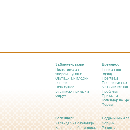
Забременување
Бременост
Подготовка за
Први знаци
забременување
Здравје
Овулација и плодни
Прегледи
денови
Предвидување н
Неплодност
Матични клетки
Вистински приказни
Проблеми
Форум
Приказни
Календар на бр
Форум
Календари
Содржини и ала
Календар на овулација
Форуми
Календар на бременоста
Рецепти