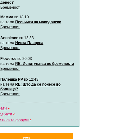
денес?
Бременост
Мими
Мамма
во 18:19
Автор:
Милен4е
на тема
Песнички на македонски
Бременост
забава Бремените
Anonimen
во 13:33
Автор:
bobik
на тема
Ниска Плацена
Бременост
Цааци
Flowerce
во 20:03
Автор:
Цааци
на тема
RE: Испитувања во бременоста
Бременост
Mimi
Палешка РР
во 12:43
Автор:
Miimii
на тема
RE: Што да се понесе во
болница?
Бременост
Напиши свој дневник
Погледни ги сите дневници
бати
дебати
 ги сите форуми