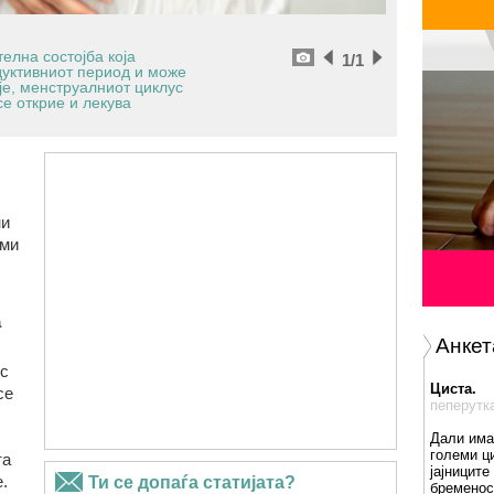
лна состојба која
1
/1
одуктивниот период и може
је, менструалниот циклус
се открие и лекува
ни
еми
а
Анкет
с
Циста.
се
пеперутк
Дали има
големи ц
та
јајниците
.
бременос