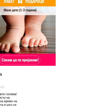
а
а16
вте голема/
исти на
 за време на
та и што се