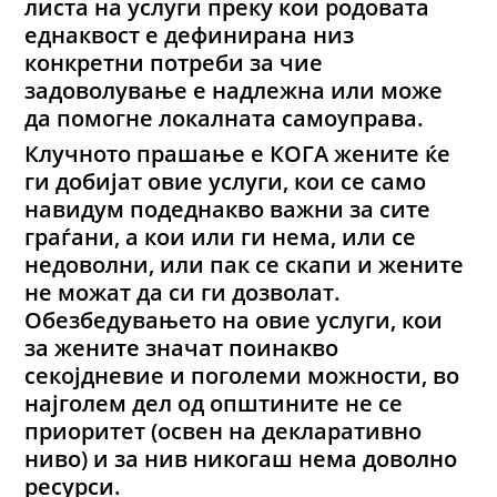
листа на услуги преку кои родовата
еднаквост е дефинирана низ
конкретни потреби за чие
задоволување е надлежна или може
да помогне локалната самоуправа.
Клучното прашање е КОГА жените ќе
ги добијат овие услуги, кои се само
навидум подеднакво важни за сите
граѓани, а кои или ги нема, или се
недоволни, или пак се скапи и жените
не можат да си ги дозволат.
Обезбедувањето на овие услуги, кои
за жените значат поинакво
секојдневие и поголеми можности, во
најголем дел од општините не се
приоритет (освен на декларативно
ниво) и за нив никогаш нема доволно
ресурси.