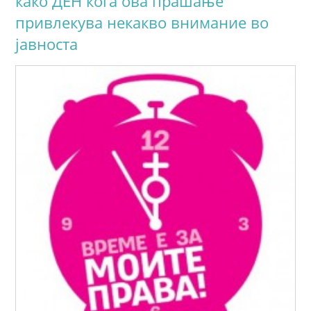
како ДЕН кога ова прашање
привлекува некакво внимание во
јавноста