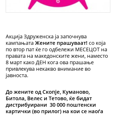
Акција Здруженска ја започнува
кампањата
Жените прашуваат!
со која
по втор пат ќе го одбележи МЕСЕЦОТ на
правата на македонските жени, наместо
8 март како ДЕН кога ова прашање
привлекува некакво внимание во
јавноста.
До жените од Скопје
, Куманово,
Битола, Велес и Тетово
, ќе бидат
дистрибуирани 30 000
поштенски
картички (во прилог) на кои се наоѓа