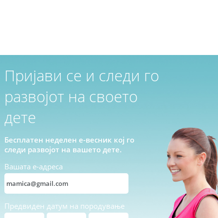
Пријави се и следи го
развојот на своето
дете
Бесплатен неделен е-весник кој го
следи развојот на вашето дете.
Вашата е-адреса
Предвиден датум на породување