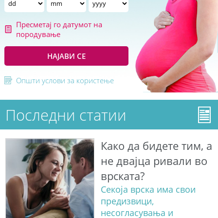
Пресметај го датумот на
породување
НАЈАВИ СЕ
Општи услови за користење
Последни статии
Како да бидете тим, а
не двајца ривали во
врската?
Секоја врска има свои
предизвици,
несогласувања и