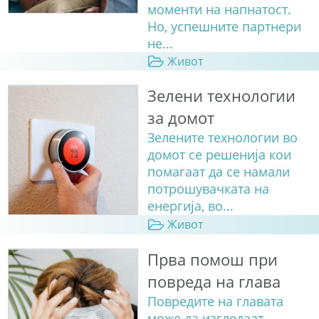
моменти на напнатост.
Но, успешните партнери
не...
Живот
Зелени технологии
за домот
Зелените технологии во
домот се решенија кои
помагаат да се намали
потрошувачката на
енергија, во...
Живот
Прва помош при
повреда на глава
Повредите на главата
може да изгледаат