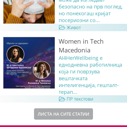
безопасно на прв поглед,
но понекогаш кријат
посериозни со...
Живот
Women in Tech
Macedonia
AI4HerWellbeing е
еднодневна работилница
која ги поврзува
вештачката
интелигенција, гешталт-
терап...
ПР текстови
ЛИСТА НА СИТЕ СТАТИИ