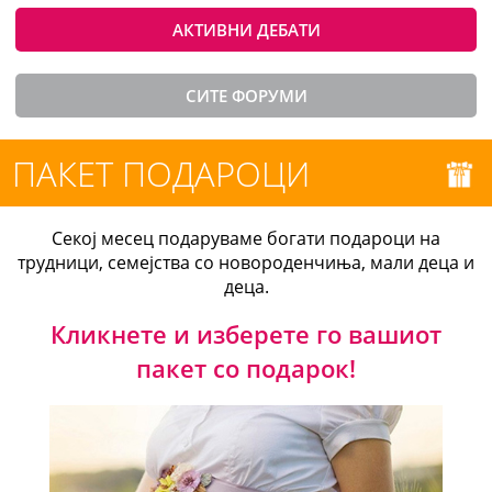
АКТИВНИ ДЕБАТИ
СИТЕ ФОРУМИ
ПАКЕТ ПОДАРОЦИ
Секој месец подаруваме богати подароци на
трудници, семејства со новороденчиња, мали деца и
деца.
Кликнете и изберете го вашиот
пакет со подарок!