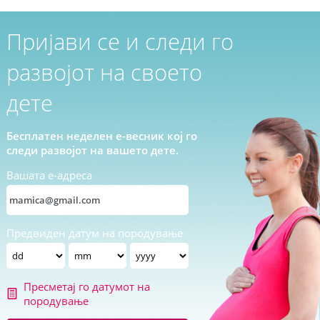
Пријави се и следи го
развојот на своето
дете
Бесплатен неделен е-весник кој го
следи развојот на вашето дете.
Вашата е-адреса
Предвиден датум на породување
Пресметај го датумот на
породување