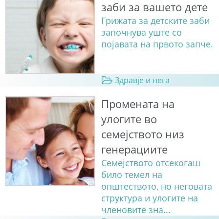
заби за вашето дете
Грижата за детските заби
започнува уште со
појавата на првото запче.
Здравје и нега
Промената на
улогите во
семејството низ
генерациите
Семејството отсекогаш
било темел на
општеството, но неговата
структура и улогите на
членовите зна...