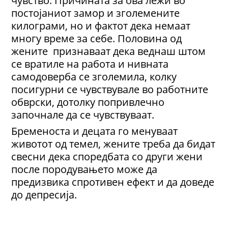
чувство. Причината за ова лежи во
постојаниот замор и зголемените
килограми, но и фактот дека немаат
многу време за себе. Половина од
жените признаваат дека веднаш штом
се вратиле на работа и нивната
самодоверба се зголемила, колку
посигурни се чувствувале во работните
обврски, дотолку попривлечно
започнале да се чувствуваат.
Бременоста и децата го менуваат
животот од темел, жените треба да бидат
свесни дека споредбата со други жени
после породувањето може да
предизвика спротивен ефект и да доведе
до депресија.