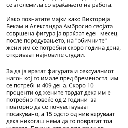
се зголемила со враќањето на работа.
Иако познатите мајки како Викторија
Бекам и Александра Амбросио својата
совршена фигура ја враќаат еден месец
после породувањето, на "обичните"
жени им се потребни скоро година дена,
откриваат најновите студии.
За да ја вратат фигурата и сексуалниот
нагон кој го имале пред бременоста, им
се потребни 409 дена. Скоро 10
проценти од жените тврдат дека им е
потребно повеќе од 2 години за
повторно да се почувствуваат
посакувано, а 15 одсто од нив веруваат
дека никогаш нема да го повратат тоа