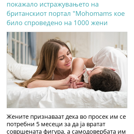
покажало истражувањeто на
британскиот портал "Mohomams кое
било спроведено на 1000 жени
Жените признаваат дека во просек им се
потребни 5 месеци за да ја вратат
совршената фигура, а самодовербата им