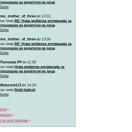
поддршка на родители на деца
Бебе
Мими
me_mother_of_three
во 13:31
Автор:
Милен4е
на тема
RE: Нова мобилна апликација за
поддршка на родители на деца
Бебе
забава Бремените
Автор:
bobik
me_mother_of_three
во 13:30
на тема
RE: Нова мобилна апликација за
поддршка на родители на деца
Цааци
Бебе
Автор:
Цааци
Палешка РР
во 11:50
на тема
Нова мобилна апликација за
поддршка на родители на деца
Mimi
Бебе
Автор:
Miimii
Maturant123
во 14:24
на тема
Retki bolesti
Бебе
Напиши свој дневник
Погледни ги сите дневници
бати
дебати
 ги сите форуми