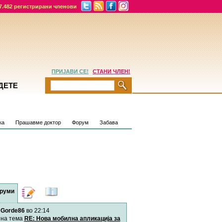
7.482 регистрирани членови
ПРИЈАВИ СЕ!
СТАНИ ЧЛЕН!
ДЕТЕ
ка
Прашавме доктор
Форум
Забава
руми
Дневници
Најнови
содржини
Gorde86
во 22:14
Хепинес
Автор:
Хепинес
на тема
RE: Нова мобилна апликација за