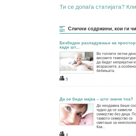
Ти се допаѓа статијата? Клик
Слични содржини, кои ги ч
Безбедно разладување на простор
каде шт...
Во топлите летни дено
високите температури
да бидат непријатни и
возрасните, а особено
бебињата.
5
Да се биде мајка – што значи тоа?
До неодамна беше со
чудно да се замисли
семејство без деца. П
таквото семејство се
сметаше за неисполне
Как...
4