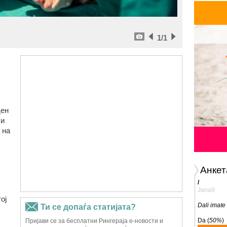
1
/1
ден
 и
 на
Анкет
/
Jana9
ој
Dali imate
Da (
50%
)