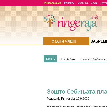
Рингераја.мк
Рецепти
Убавина и мода
Детск
СТАНИ ЧЛЕН!
ЗАБРЕМ
Бебе
Се за бебето
Здравје и безбедност
Зошто бебињата пла
Редакција Рингераја
, 17.9.2025
Плачот е првата „порака“ што ново