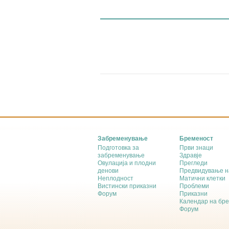
Забременување
Бременост
Подготовка за
Први знаци
забременување
Здравје
Овулација и плодни
Прегледи
денови
Предвидување н
Неплодност
Матични клетки
Вистински приказни
Проблеми
Форум
Приказни
Календар на бр
Форум