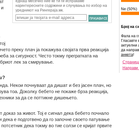
ат
 и
Ne (
50%
)
Број на с
Фала на г
Гласавте 
тој
актуелни 
чето преку плач ја покажува својата прва реакција
да напра
анкета
!
еба за сигурност. Често токму прегратката на
обриот лек за смирување.
Страница
Направи 
ш?
нда. Некои почнуваат да дишат и без јасен плач, но
ува тоа. Доколку бебето не покаже брза реакција,
ехники за да се поттикне дишењето.
 доказ за живот. Тој е сигнал дека бебето почнало
 дека е подготвено да го започне своето патување
е потсетник дека токму во тие солзи се кријат првите