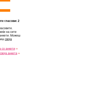
ите гласови: 2
ласовите.
веќе на сите
анкети. Можеш
виш
своја
 со анкети
своја анкета