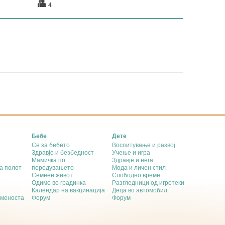
4
Бебе
Дете
Се за бебето
Воспитување и развој
Здравје и безбедност
Учење и игра
Мамичка по
Здравје и нега
а полот
породувањето
Мода и личен стил
Семеен живот
Слободно време
Одиме во градинка
Разгледници од игротеки
Календар на вакцинација
Деца во автомобил
еменоста
Форум
Форум