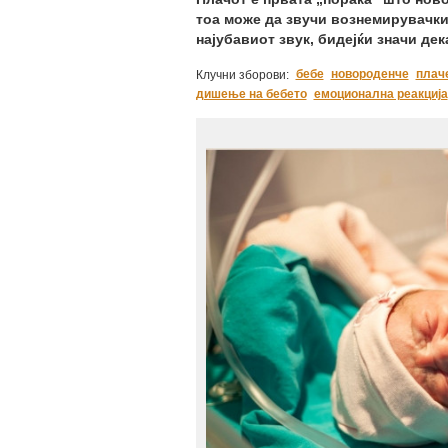
тоа може да звучи вознемирувачки,
најубавиот звук, бидејќи значи де
бебе
новороденче
плач
Клучни зборови:
дишење на бебето
емоционална реакција