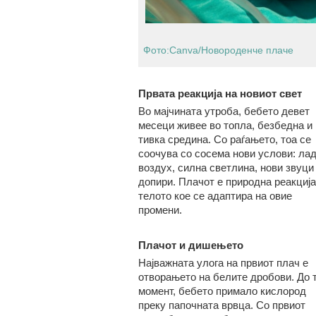
Фото:Canva/Новороденче плаче
Првата реакција на новиот свет
Во мајчината утроба, бебето девет
месеци живее во топла, безбедна и
тивка средина. Со раѓањето, тоа се
соочува со сосема нови услови: ла
воздух, силна светлина, нови звуци
допири. Плачот е природна реакција
телото кое се адаптира на овие
промени.
Плачот и дишењето
Најважната улога на првиот плач е
отворањето на белите дробови. До т
момент, бебето примало кислород
преку папочната врвца. Со првиот