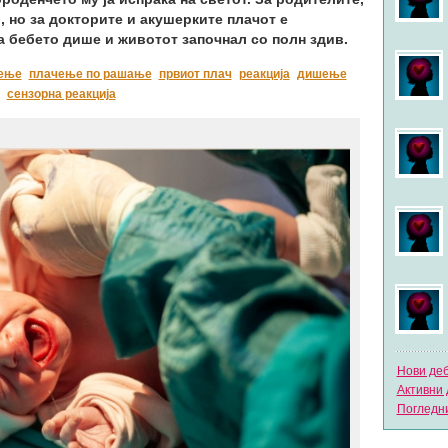
 но за докторите и акушерките плачот е
ка бебето дише и животот започнал со полн здив.
ење
плачење по рашање
првиот плач
реакција
дишење
сензорна реакција
Нови де
Активни 
Погледни