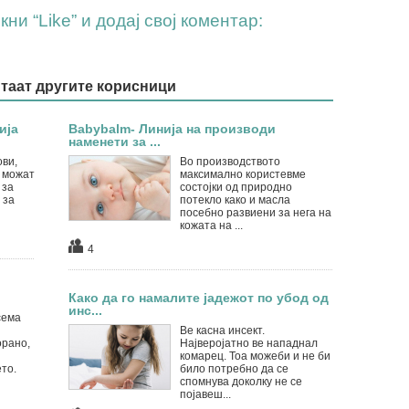
ни “Like” и додај свој коментар:
итаат другите корисници
ија
Babybalm- Линија на производи
наменети за ...
ви,
Во производството
 можат
максимално користевме
 за
состојки од природно
 за
потекло како и масла
посебно развиени за нега на
кожата на ...
4
Како да го намалите јадежот по убод од
инс...
сема
Ве касна инсект.
орано,
Најверојатно ве нападнал
комарeц. Тоа можеби и не би
то.
било потребно да се
спомнува доколку не се
појавеш...