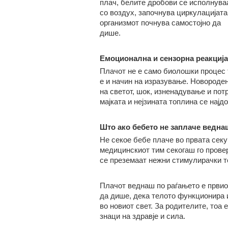
плач, белите дробови се исполнува
со воздух, започнува циркулацијата
организмот почнува самостојно да
дише.
Емоционална и сензорна реакција
Плачот не е само биолошки процес 
е и начин на изразување. Новороден
на светот, шок, изненадување и потр
мајката и нејзината топлина се најд
Што ако бебето не заплаче ведна
Не секое бебе плаче во првата секу
медицинскиот тим секогаш го провер
се преземаат нежни стимулирачки т
Плачот веднаш по раѓањето е првиот
да дише, дека телото функционира и
во новиот свет. За родителите, тоа 
знаци на здравје и сила.