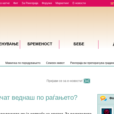
о катче
Фит
За Рингераја
Форуми
Маркетинг
Е-новости
12
ЕНУВАЊE
БРЕМЕНОСТ
БЕБЕ
Мамичка по породувањето
Семеен живот
Рингераја ви препорачува градин
Пријави се за е-новости!
чат веднаш по раѓањето?
Фо
роденчето му ја испраќа на светот. За родителите,