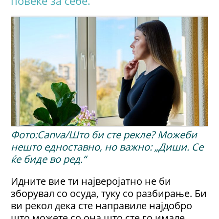
повеќе за себе.
Фото:Canva/Што би сте рекле? Можеби
нешто едноставно, но важно: „Диши. Сe
ќе биде во ред.“
Идните вие ти најверојатно не би
зборувал со осуда, туку со разбирање. Би
ви рекол дека сте направиле најдобро
што можете со она што сте го имале