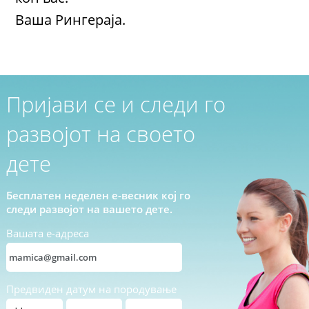
Ваша Рингераја.
Пријави се и следи го
развојот на своето
дете
Бесплатен неделен е-весник кој го
следи развојот на вашето дете.
Вашата е-адреса
Предвиден датум на породување