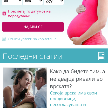
Пресметај го датумот на
породување
НАЈАВИ СЕ
Општи услови за користење
Последни статии
Како да бидете тим, а
не двајца ривали во
врската?
Секоја врска има свои
предизвици,
несогласувања и