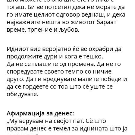
тогаш. Би ве потсетил дека не морате да
го имате целиот одговор веднаш, и дека
најважните нешта во животот бараат
време, трпение и љубов.
Идниот вие веројатно ќе ве охрабри да
продолжите дури и кога е тешко.
Да не се плашите од промена. Да не го
споредувате своето темпо со ничие
друго. Да ги вреднувате малите победи и
да се гордеете со тоа што сè уште се
обидувате.
Aфирмација за денес:
„Му верувам на својот пат. Сè што
правам денес е темел за иднината што ја