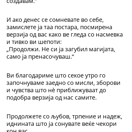
создавам.“
И ако денес се сомневате во себе,
замислете ја таа постара, посмирена
верзија од вас како ве гледа со насмевка
и тивко ви шепоти:
„Продолжи. Не си ја загубил магијата,
само ја пренасочуваш.“
Ви благодариме што секое утро го
започнуваме заедно со мисли, зборови
и чувства што нè приближуваат до
подобра верзија од нас самите.
Продолжете со љубов, трпение и надеж,
иднината што ја сонувате веќе чекори
кон вас.