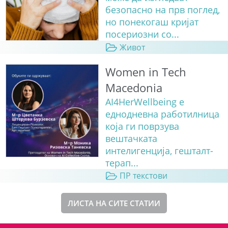
безопасно на прв поглед,
но понекогаш кријат
посериозни со...
Живот
Women in Tech
Macedonia
AI4HerWellbeing е
еднодневна работилница
која ги поврзува
вештачката
интелигенција, гешталт-
терап...
ПР текстови
ЛИСТА НА СИТЕ СТАТИИ